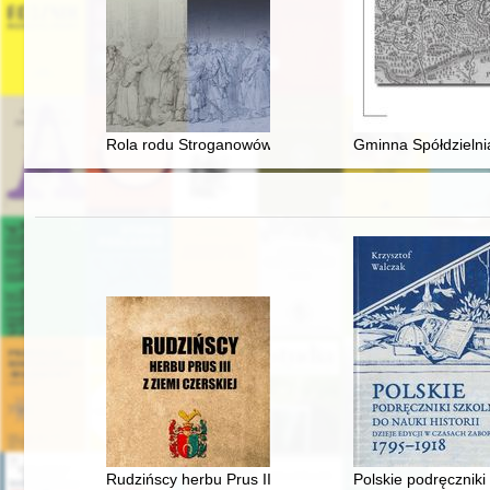
Rola rodu Stroganowów w początkowym etapie podboju
Gminna Spółdzielni
Rudzińscy herbu Prus III z ziemi ciechanowskiej w archi
Polskie podręczniki