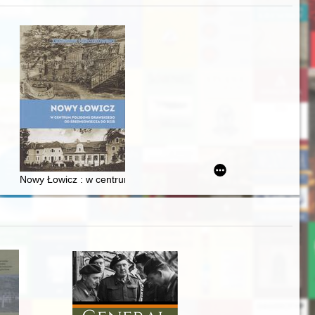
j
iż finansowy i towarzyski lokalnego mieszczaństwa w 2. poł. XIX w
Nowy Łowicz : w centrum poligonu drawskiego od średniowiecza d