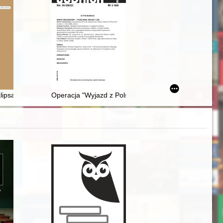
ch XIX-XX w. (1815-1945)
ipsa Rzeczypospolitej, czyli Jak "Facies perturbatae et afflictae Reipub
Operacja "Wyjazd z Polski" : Katriel Katz i jego dyplo