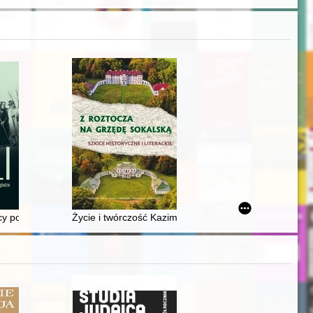
u : rekonesans badawczy
engebirge : Ausstellungskatalog
scy po Zagładzie
Życie i twórczość Kazimierza Zbigniewa Łońskiego