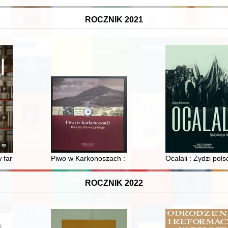
ROCZNIK 2021
farmakognostycznych (simplica) w Gdańsku drugiej połowy XVII wiek
Piwo w Karkonoszach : katalog wystawy = Bier im Ries
Ocalali : Żydzi pol
ROCZNIK 2022