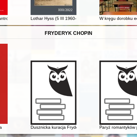
wieku
 antropogeniczne w rozwoju przestrzennym miasta średniowiecznego i n
Lothar Hyss (5 III 1960-19 III 2022) : niemiecki histor
W kręgu dorobku ed
FRYDERYK CHOPIN
a
Dusznicka kuracja Fryderyka Chopina w świetle zacho
Paryż romantyków p