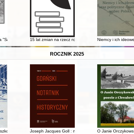
 Syberii przez Państwo Moskiewskie w XVI w
a "Samopomoc Chłopska" w Szczytnie 1945-2020. Cz. 2,
15 lat zmian na rzecz rozwoju społeczeństwa obywat
Niemcy i ich ideowe
ROCZNIK 2025
waliach : ciechanowskie grodzkie wieczyste. T. 2
 szkolne do nauki historii : dzieje edycji w czasach zaborów 1795-1918
Joseph Jacques Goll : nieznany dowódca inżynierów n
O Janie Orczykows