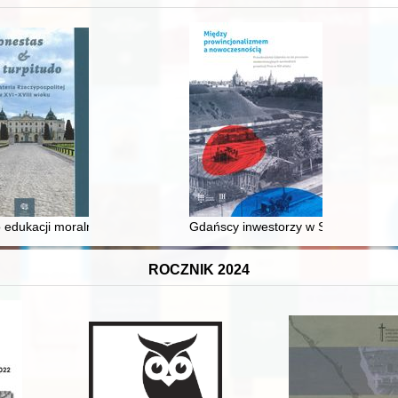
 edukacji moralnej synów szlacheckich w XVI-wiecznej Rzeczypospolite
Gdańscy inwestorzy w Sopocie : prest
ROCZNIK 2024