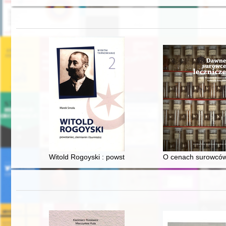
Witold Rogoyski : powstaniec, ziemianin i burmistrz
O cenach surowców 