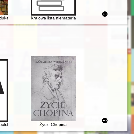
owożytnego na Śląsku : analiza kartograficzna
yk sztuki = Lothar Hyss (1960-2022) : German art historian
ukacyjnego Warmii i Mazur : szkoła jako instytucja społeczna
Krajowa lista niematerialnego dziedzictwa kulturowego
wanych źródeł
olskich: Mickiewicz, Słowacki, Chopin, Krasiński, Norwid
Życie Chopina