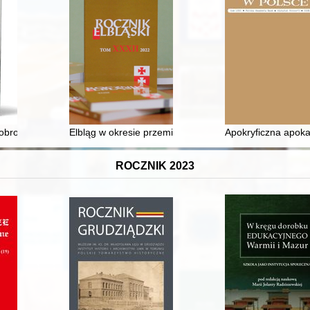
lności Okręgu Wrocławskiego Polskiego Związku Filatelistów
 obronie ojczyzny podczas wojny z bolszewikami 1919-1921
Elbląg w okresie przemian cywilizacyjnych i społeczny
Apokryficzna apokal
ROCZNIK 2023