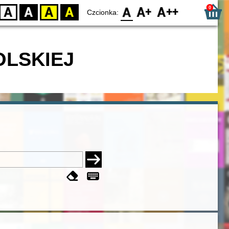
0
D
BW
YB
BY
F0
F1
F2
Czcionka:
OLSKIEJ