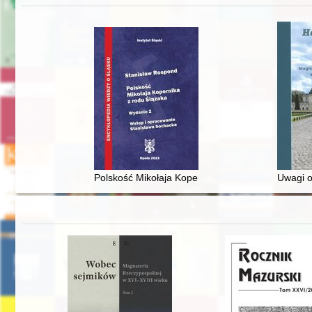
Polskość Mikołaja Kopernika z rodu Ślązaka
Uwagi o