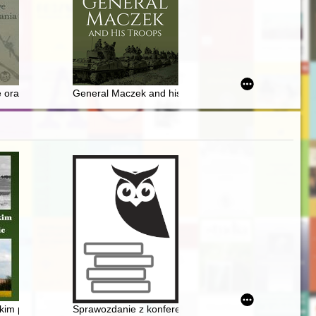
elskiego Gminy Orońsko : wybrane działania Stowarzyszenia Odnowy i
 oraz polityczne działania wobec Polski
General Maczek and his troops
apoleońskiej twierdzy Gdańsk
kim poecie z Chwałowic
Sprawozdanie z konferencji naukowej "Poza. Historie ko