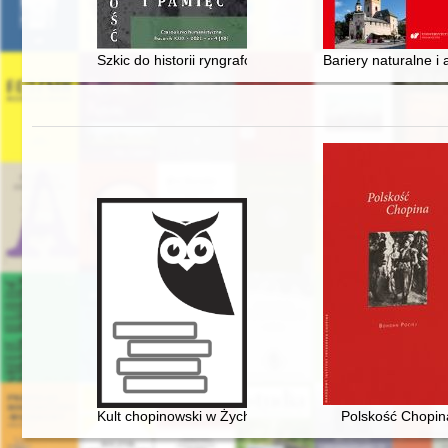
Szkic do historii ryngrafów dystynkcyjnych w XVIII/XIX 
Bariery naturalne i
Kult chopinowski w Żychlinie
Polskość Chopin