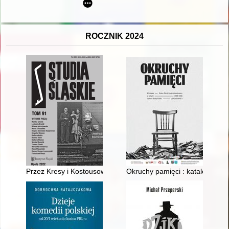
ROCZNIK 2024
Przez Kresy i Kostousowo, aż po Śląsk... : Teresa Pawłowska
Okruchy pamięci : katalog wys