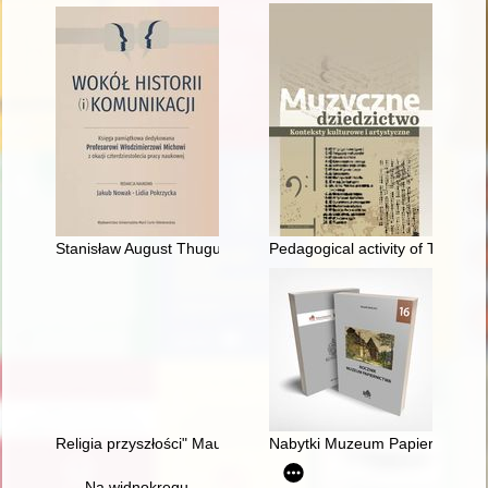
Stanisław August Thugutt o wojnie polsko-bolszewickiej 1919-
Pedagogical activity of Tadeush
Religia przyszłości" Maurycego Straszewskiego w perspektywie w
Nabytki Muzeum Papiernictwa : 
Na widnokręgu