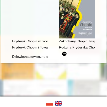
Fryderyk Chopin w twórczości Jarosława Iwaszkiewicza (w roku
Zakochany Chopin. Inspiracje m
Fryderyk Chopin i Towarzystwo Politechniczne Polskie w Pary
Rodzina Fryderyka Chopina na p
Dziewiętnastowieczne edycje dzieł Fryderyka Chopina jako aspek