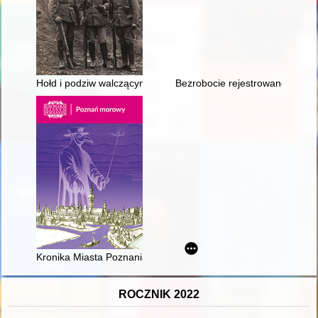
Hołd i podziw walczącym Górnoślązakom" : odgłosy III powstani
Bezrobocie rejestrowane w Skie
Kronika Miasta Poznania. 2021, [nr] 2,
ROCZNIK 2022