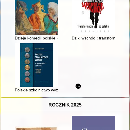
Dzieje komedii polskiej od XVI wieku do końca PRL-u. T. 1
Dziki wschód : transformacja p
Polskie szkolnictwo wyższe w drobnej sztuce użytkowej : mone
ROCZNIK 2025