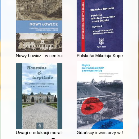
Nowy Łowicz : w centrum poligonu drawskiego od średniowiecz
Polskość Mikołaja Kopernika z 
Uwagi o edukacji moralnej synów szlacheckich w XVI-wiecznej 
Gdańscy inwestorzy w Sopocie :