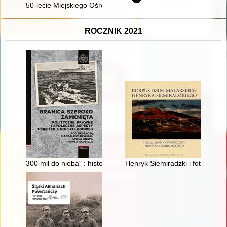
50-lecie Miejskiego Ośrodka Sportu i Rekreacji w Łańcucie : 
ROCZNIK 2021
300 mil do nieba" : historia ucieczki Adama i Krzysztofa Zieliń
Henryk Siemiradzki i fotografia