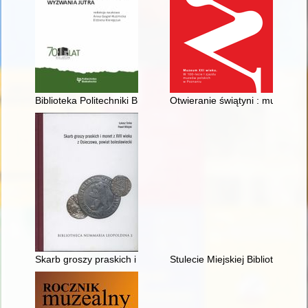
Biblioteka Politechniki Białostockiej - rys historyczny
Otwieranie świątyni : muzeum 
Skarb groszy praskich i monet z XVII wieku z Osieczowa, powia
Stulecie Miejskiej Biblioteki P