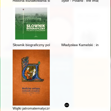
Historia kształtowania się systemu opieki medycznej i rehabili
Sybir - Poland : the image of w
Słownik biograficzny polskich strażaków. T. 2
Władysław Kamelski : inżynier, 
Wątki jatromatematyczne w "Introductorium astrologie comp