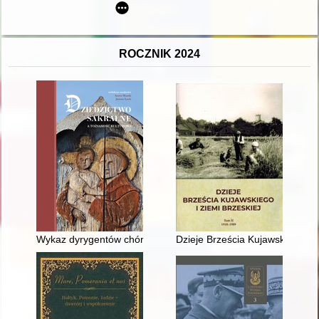
ROCZNIK 2024
Wykaz dyrygentów chórów kościelnych w dawnym hrabstwie kło
Dzieje Brześcia Kujawskiego i zi