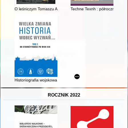
O leśniczym Tomaszu Andrzejewskim, co miłość do ojczyzny w 
Techne Texnh : półrocznik Insty
Historiografia wojskowa epoki nowożytnej (XVI-XVII wieku) : s
ROCZNIK 2022