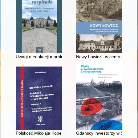
Uwagi o edukacji moralnej synów szlacheckich w XVI-wiecznej 
Nowy Łowicz : w centrum polig
Polskość Mikołaja Kopernika z rodu Ślązaka
Gdańscy inwestorzy w Sopocie :