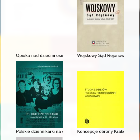
Opieka nad dziećmi osieroconymi w Polsce od średniowiecza do 
Wojskowy Sąd Rejonowy w Ziel
Polskie dziennikarki na emigracji w XX i XXI wieku
Koncepcje obrony Krakowa podc