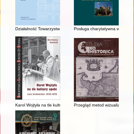
Działalność Towarzystwa Przyrodniczego w Gdańsku w XIX i pi
Posługa charytatywna w diecezj
Karol Wojtyła na tle kultury epoki : lata krakowskie 1938-1978
Przegląd metod wizualizacji w