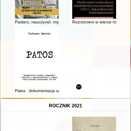
Pasterz, nauczyciel, męczennik : arcybiskup Antoni Julian Now
Rozróżnieni w wierze równi wobe
Patos : dokumentacja własnej aktywności twórczej i wystawienn
ROCZNIK 2021