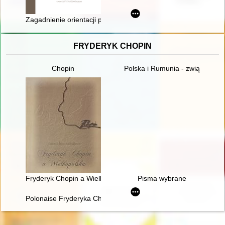
Zagadnienie orientacji politycznej Romana Dmowskiego w lata
FRYDERYK CHOPIN
Chopin
Polska i Rumunia - związki histo
Fryderyk Chopin a Wielkopolska
Pisma wybrane
Polonaise Fryderyka Chopina. Zagadka inicjalnej figury dźwię