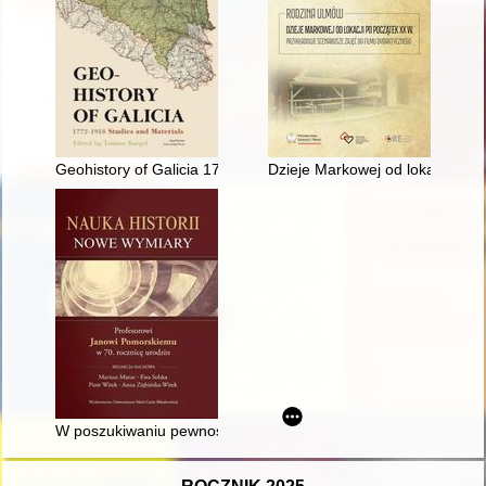
Geohistory of Galicia 1772-1918 : studies and materials
Dzieje Markowej od lokacji po 
W poszukiwaniu pewności i prawdy? : cel pracy historyka