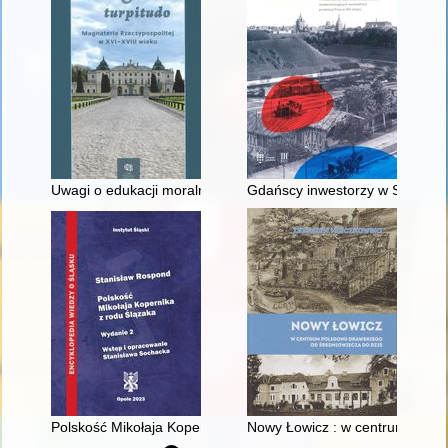
Uwagi o edukacji moralnej synów szlacheckich w XVI-wiecznej 
Gdańscy inwestorzy w Sopocie :
Polskość Mikołaja Kopernika z rodu Ślązaka
Nowy Łowicz : w centrum polig