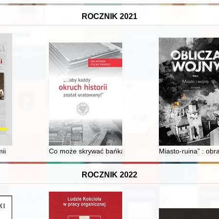
ROCZNIK 2021
yzowaniu prawa" na przykładzie Konstytucji Polskiej Rzeczypospolitej 
ii
Co może skrywać bańka na mleko? Prace konserwators
Miasto-ruina” : ob
ROCZNIK 2022