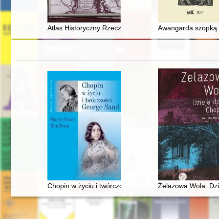
Atlas Historyczny Rzeczpospolitej : Ruś Czerwona w dru
Awangarda szopką 
Chopin w życiu i twórczości George Sand
Żelazowa Wola. Dz