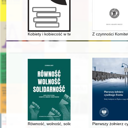
Kobiety i kobiecość w twórczości literackiej Wandy Mal
Z czynności Komitet
Równość, wolność, solidarność : myśl polityczna Komi
Pierwszy żołnierz cy