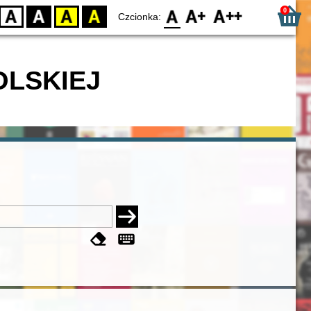
0
D
BW
YB
BY
F0
F1
F2
Czcionka:
OLSKIEJ