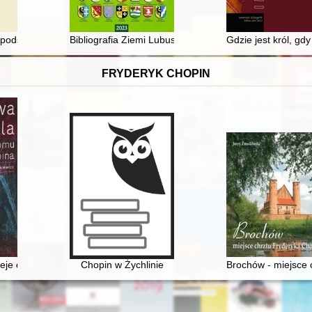
giej połowie XVI wieku - koncepcja i program projektu
podszyta
Bibliografia Ziemi Lubuskiej za rok 2022 : (wybór wraz
Gdzie jest król, gd
FRYDERYK CHOPIN
ieje domu Chopina
Chopin w Żychlinie
Brochów - miejsce 