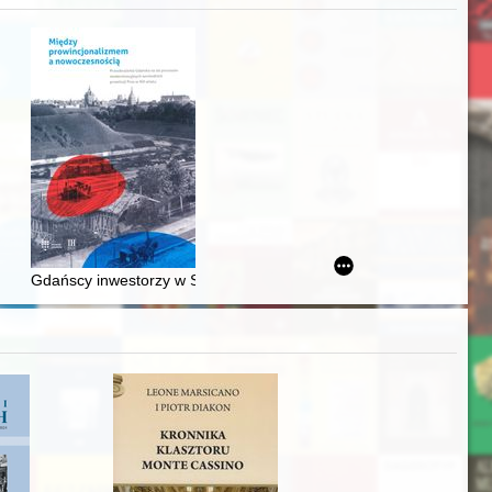
awskiego od średniowiecza do dziś
Gdańscy inwestorzy w Sopocie : prestiż finansowy i towarzyski lo