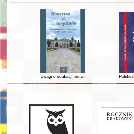
Uwagi o edukacji moralnej synów szlacheckich w 
Polskoś