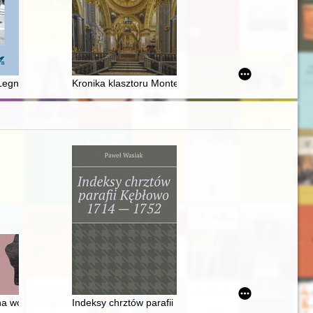
637
 Legnica
Kronika klasztoru Monte Cassino
a wojnie i ich ludzie = animals at war and their humans
Indeksy chrztów parafii Kębłowo 1714-1752