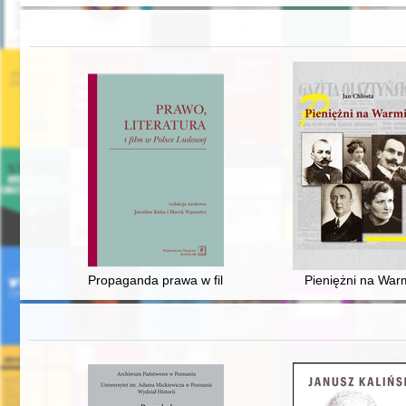
Propaganda prawa w filmie : o audiowizualnym "popular
Pieniężni na Warm