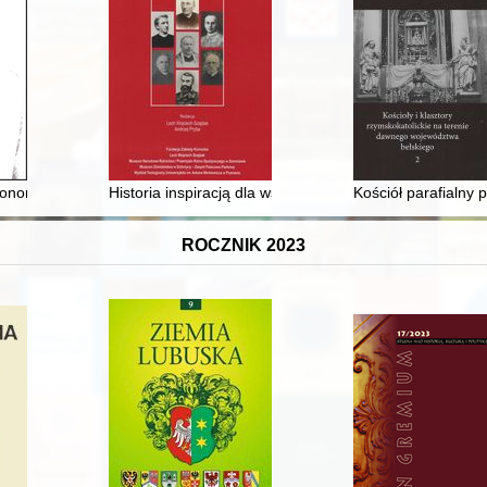
dnik czy historyk - rozterki u narodzin profesjonalnej archiwistyki w S
konomista, historyk, nauczyciel akademicki
Historia inspiracją dla współczesności : wokół wysta
Kościół parafialny 
ROCZNIK 2023