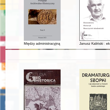
Między administracyjną Scyllą i uczoną Charybdą : urzę
Janusz Kaliński : e