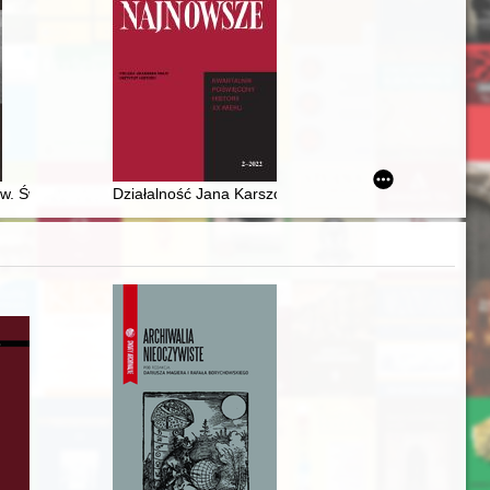
tanach Zjednoczonych
wy czasowej "Wizja wsi polskiej księdza Wacława Blizińskiego" w Muze
pw. Świętej Trójcy w Magierowie
Działalność Jana Karszo-Siedlewskiego na rzecz Kościo