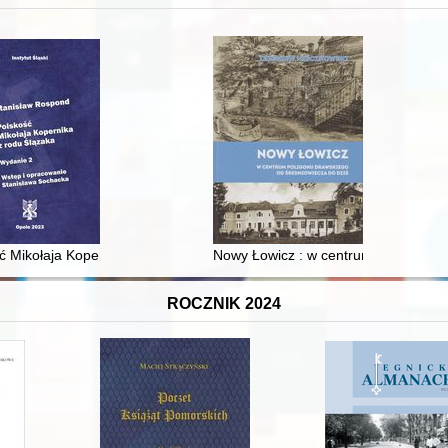
XVI-wiecznej Rzeczypospolitej
ć Mikołaja Kopernika z rodu Ślązaka
Nowy Łowicz : w centrum poligonu dr
ROCZNIK 2024