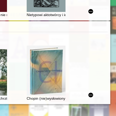
 z uzupełnieniami za rok 2021)
y nie ma go w zamku? : uwagi na marginesie itinerarium króla Zygmunta 
Nietypowi aktotwórcy i ich dokumentacja życia codzie
chrztu Fryderyka Chopina
Chopin (nie)wysłowiony : wokół listów Chopina... : k