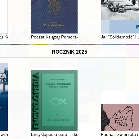
eckiej = Women and femininity in the literary works of Wanda Malecka
u Kopca Kościuszki od 5 kwietnia 2023 do 12 kwietnia 2024 r
Poczet Książąt Pomorskich : Dynastia Gryfitów 1119-1
Ja, "Solidarność" i
ROCZNIK 2025
tetu Obrony Robotników
wilnego frontu : kolej i kolejarze na Śląsku w 1945 roku
Encyklopedia parafii i kościołów diecezji ełckiej. T. 3,
Fauna : zwierzęta n