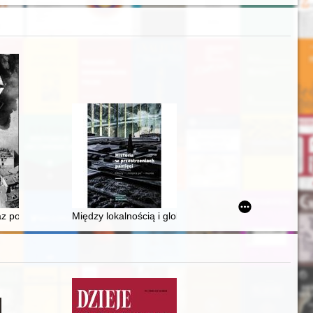
Ludowej z 22 lipca 1952 roku
kie nad dokumentami odnalezionymi na kresach II Rzeczypospolitej
raz powojennego Gdańska w fotografiach Kazimierza Lelewicza
Między lokalnością i globalnością : o statusie, poten