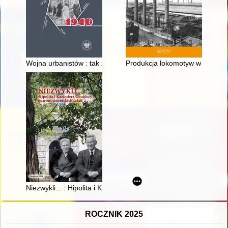
Wojna urbanistów : tak zwany plan Pabsta i polska urbanistyka
Produkcja lokomotyw w szczecińsk
Niezwykli... : Hipolita i Kazimierz Gnoińscy : patroni siennickich
ROCZNIK 2025