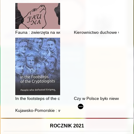
Fauna : zwierzęta na wojnie i ich ludzie = animals at war and 
Kierownictwo duchowe w Biblii, 
In the footsteps of the cryptologists : people who defeated En
Czy w Polsce było niewolnictw
Kujawsko-Pomorskie : wspólnie do przyszłości : z miłości do Po
ROCZNIK 2021