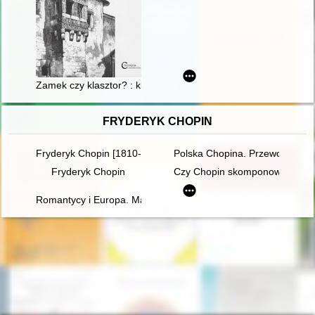
Zamek czy klasztor? : klasztor obronny w praktyce badań arch
FRYDERYK CHOPIN
Fryderyk Chopin [1810-1849]
Polska Chopina. Przewodnik p
Fryderyk Chopin
Czy Chopin skomponował etiud
Romantycy i Europa. Marzenia, doświadczenia, propozycje