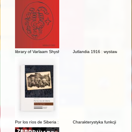
library of Varlaam Shyshatsky in the context of a "reading revolu
Jutlandia 1916 : wystawa eduka
Por los ríos de Siberia : diario de un campesino de los años 
Charakterystyka funkcji sandomi