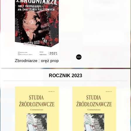
Zbrodniarze : oręż propagandy na znaczkach pocztowych
ROCZNIK 2023