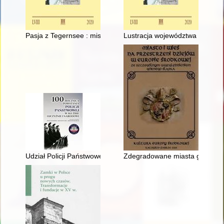
Pasja z Tegernsee : misja u pogan, liturgia i kreacja hagiografi
Lustracja województwa podlaski
Udział Policji Państwowej w kampanii wrześniowej 1939 r
Zdegradowane miasta górnicze 