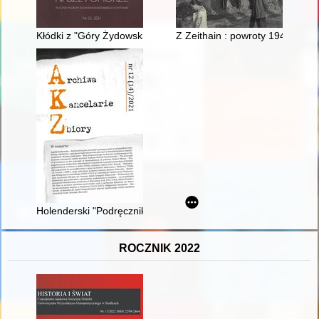
Kłódki z "Góry Żydowskiej" : (z badań archeologicznych w Zło
Z Zeithain : powroty 1945-1949
Holenderski "Podręcznik do porządkowania i opisu archiwów" aut
ROCZNIK 2022