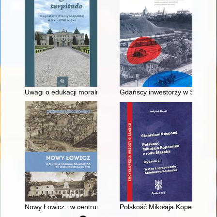
Uwagi o edukacji moralnej synów szlacheckich w XVI-wiecznej 
Gdańscy inwestorzy w Sopocie :
Nowy Łowicz : w centrum poligonu drawskiego od średniowiecz
Polskość Mikołaja Kopernika z 