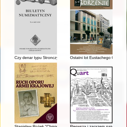
Czy denar typu Stronczyński 54 jest monetą Bolesława Kędzie
Ostatni lot Eustachego Czułows
Stanisław Rożek "Chmiel", "Przebój", "Zych"
Pierwsza i zarazem największa k