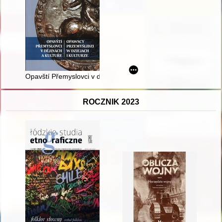
Opavští Přemyslovci v dějinách a kultuře = Opawscy Przemyślidz
ROCZNIK 2023