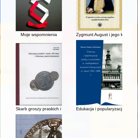
Moje wspomnienia
Zygmunt August i jego kunstkam
Skarb groszy praskich i monet z XVII wieku z Osieczowa, powia
Edukacja i popularyzacja wiedz