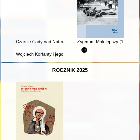
Czarcie ślady nad Notecią : legendy Krajny Nadnoteckiej
Zygmunt Małolepszy (1933-2023)
Wojciech Korfanty i jego Śląsk w relacjach i świadomości społe
ROCZNIK 2025