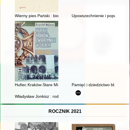
Wierny pies Pański : biografia św. Jacka Odrowąża
Upowszechnienie i popularyzacja
Hufiec Kraków-Stare Miasto w latach 1957-1972
Pamięć i dziedzictwo bł. księdz
Władysław Jonkisz : rodzina, nauka, praca, polityka : wspomni
ROCZNIK 2021