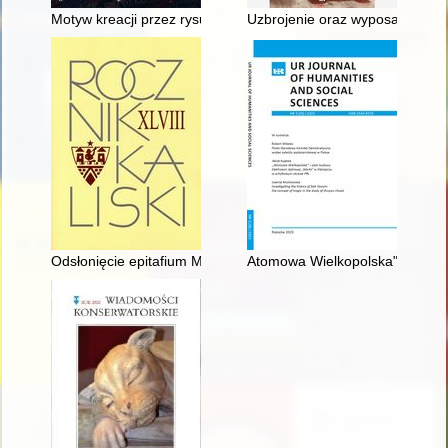
Motyw kreacji przez rysunek w folklorze polskim i wschodniosło
Uzbrojenie oraz wyposażenie m
Odsłonięcie epitafium Mieszka III Starego w katedrze kaliskiej
Atomowa Wielkopolska" : plan 