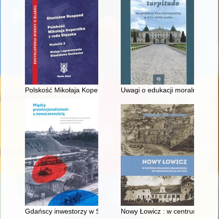
Polskość Mikołaja Kopernika z rodu Ślązaka
Uwagi o edukacji moralnej synó
Gdańscy inwestorzy w Sopocie : prestiż finansowy i towarzyski
Nowy Łowicz : w centrum polig