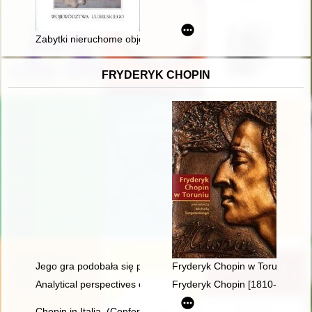
Zabytki nieruchome objęte ochroną konserwatorską poprzez wp
FRYDERYK CHOPIN
Jego gra podobała się przede wszystkim damom... Chopin i ko
Fryderyk Chopin w Toruniu
Analytical perspectives on the music of Chopin
Fryderyk Chopin [1810-1849] i
Chopin in Italia. (Conferenze tenute nella Bibliotheca e Centr