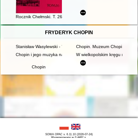
Rocznik Chełmski. T. 26 (2022)
FRYDERYK CHOPIN
Stanisław Wasylewski - "opolanin z wyboru" o Fryderyku Chopi
Chopin. Muzeum Chopina. Ch
Chopin i jego muzyka na Dolnym Śląsku" - wystawa w Archi
W wielkopolskim kręgu rodziny
Chopin
SOWA OPAC v. 6.11.10 (2026-07-24)
Wygenerowano w 0,4482 s.