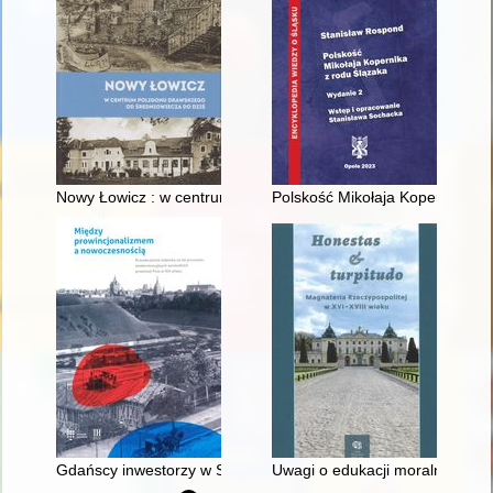
Nowy Łowicz : w centrum poligonu drawskiego od średniowiecz
Polskość Mikołaja Kopernika z 
Gdańscy inwestorzy w Sopocie : prestiż finansowy i towarzyski
Uwagi o edukacji moralnej synó