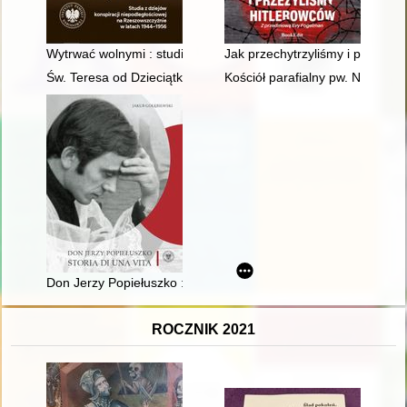
Wytrwać wolnymi : studia z dziejów konspiracji niepodległośc
Jak przechytrzyliśmy i przeżyli
Św. Teresa od Dzieciątka Jezus
Kościół parafialny pw. Najświę
Don Jerzy Popiełuszko : storia di una vita
ROCZNIK 2021