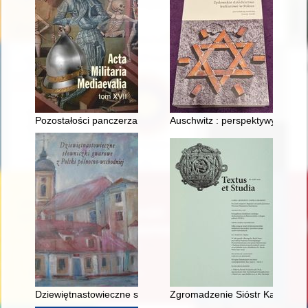
Pozostałości panczerza kolczego z siedziby rycerskiej w Petr
Auschwitz : perspektywy upam
Dziewiętnastowieczne słowniczki gwarowe z Polski północno-w
Zgromadzenie Sióstr Karmelitan