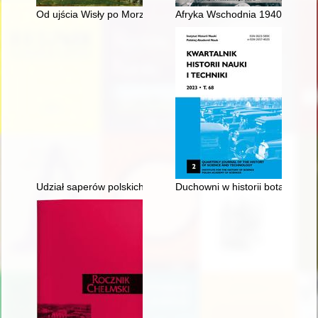
Od ujścia Wisły po Morze Czarne : handlowo-gospodarcze tło dz
Afryka Wschodnia 1940-1941 (k
Udział saperów polskich w walkach na środkowej Wiśle w 1944
Duchowni w historii botaniki w P