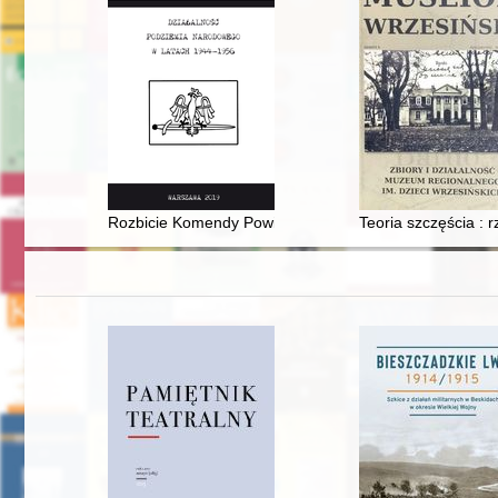
Rozbicie Komendy Powiatu NZW Łomża (wiosna 1947-wi
Teoria szczęścia : r