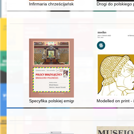
Infirmaria chrześcijańska" Mikołaja z Mościsk (1624) : d
Drogi do polskiego 
Specyfika polskiej emigracji do Brazylii = A especifici
Modelled on print - 