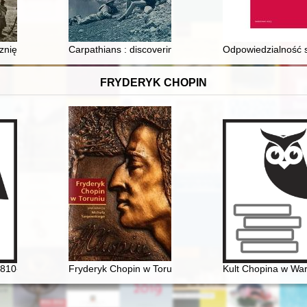
" na scenach staropolskich
iętych armii" : krótkie spojrzenie na Wielką Wojnę w Bieszczadach
Carpathians : discovering the highlands of Poland and
Odpowiedzialność 
FRYDERYK CHOPIN
ki : studia i interpretacje / Mieczysław Tomaszewski
1810-1849]
Fryderyk Chopin w Toruniu
Kult Chopina w Wa