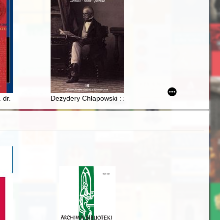
1)
 dr. Jana Kwolka z ks. prof. Janem Fijałkiem za lata 1919-1936 = The 
Dezydery Chłapowski : żołnierz - rolnik - patriota : w