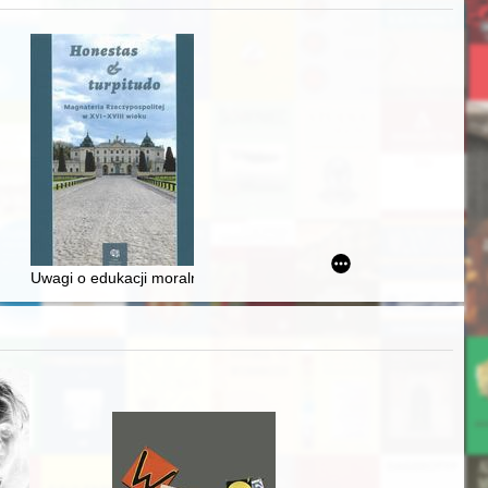
zczaństwa w 2. poł. XIX w
awskiego od średniowiecza do dziś
Uwagi o edukacji moralnej synów szlacheckich w XVI-wiecznej Rze