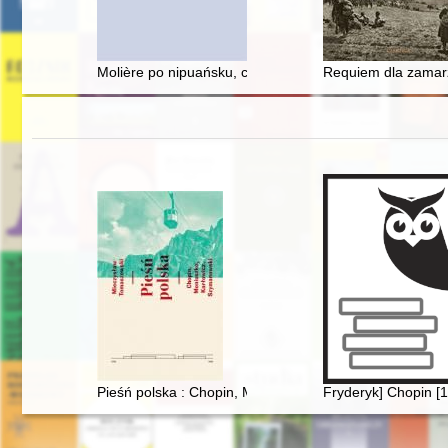
Molière po nipuańsku, czyli o nieobecności "Mizantropa
Requiem dla zamarzn
Pieśń polska : Chopin, Moniuszko, Karłowicz, Szymanows
Fryderyk] Chopin [