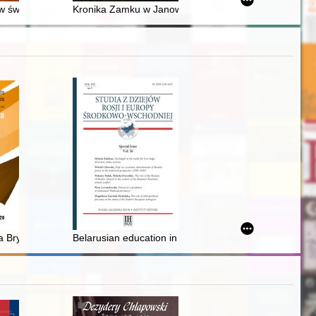
zeciwpożarowej 1920-2020
 świetle arabskiego traktatu Albucasisa (936-1013) : współczesny k
Kronika Zamku w Janowcu. T. 1
f the Magi" in the Princes Czartoryski Collection
 Brygidy Kürbis
Belarusian education in General District Latvia (1941-