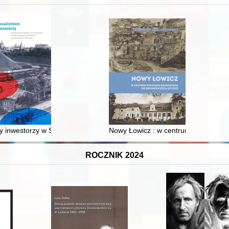
 inwestorzy w Sopocie : prestiż finansowy i towarzyski lokalnego mies
Nowy Łowicz : w centrum poligonu dr
ROCZNIK 2024