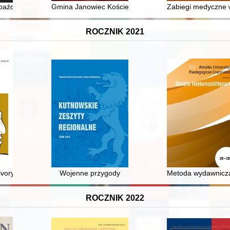
yskurs medyczny i religijny
października 1956 roku
Gmina Janowiec Kościelny : zarys historii ochrony pr
Zabiegi medyczne w
ROCZNIK 2021
dade da emigracão polonesa para o Brasil
ivory diptych with scenes of the "Nativity of Christ" and the "Adoration o
Wojenne przygody
Metoda wydawnicza
ROCZNIK 2022