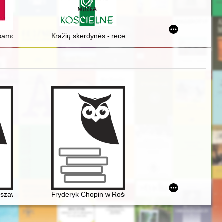
 Ukraine
samorządu za edukację
Kražių skerdynės - recenzja]
rszawie pod zaborem rosyjskim
Fryderyk Chopin w Rościszewie