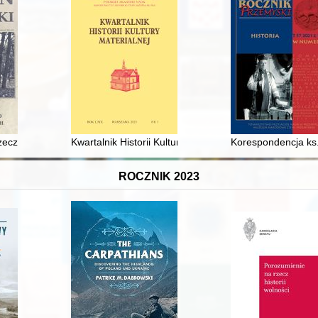
osna 1948) : z dziejów wywiadu NZW na Białostocczyźnie
zecz o bitwie miłosławskiej w 1848 r
Kwartalnik Historii Kultury Materialnej. R. 69, nr 1 (202
Korespondencja ks.
ROCZNIK 2023