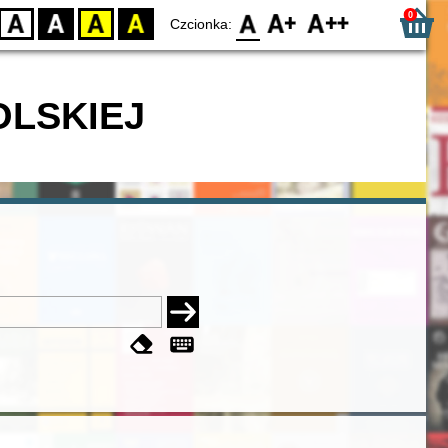
0
D
BW
YB
BY
F0
F1
F2
Czcionka:
OLSKIEJ