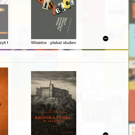
Teodorowicza w latach 1902-1938
zyli Historia scen wyciętych z polskich filmów w pierwszym ćwierćwiec
Wisielce : plakat studencki w Poznaniu w PRL