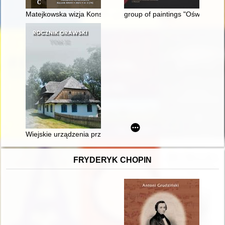
Matejkowska wizja Konstytucji 3 maja na tle ówczesnej polskiej h
group of paintings "Oświęcim/A
Wiejskie urządzenia przemysłowe i pracownie rzemieślnicze w 
FRYDERYK CHOPIN