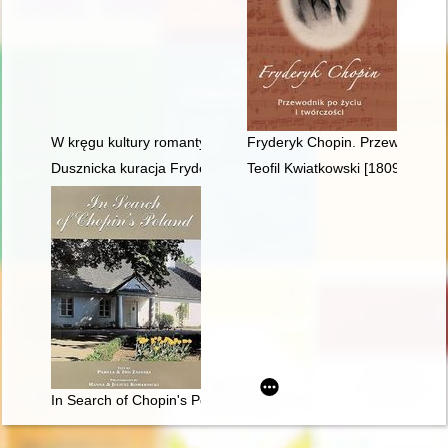
W kręgu kultury romantycznej. W 200-lecie urodzin Fryderyka 
Fryderyk Chopin. Przewodnik po
Dusznicka kuracja Fryderyka Chopina w świetle zachowanych 
Teofil Kwiatkowski [1809-1891] 
In Search of Chopin's Poland