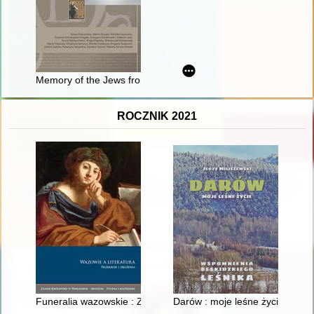
Memory of the Jews from Pomerania
ROCZNIK 2021
Funeralia wazowskie : Zygmunt III i królowa Konstancja w pols
Darów : moje leśne życie : wsp