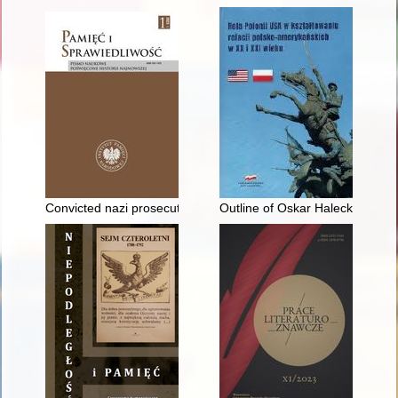
Convicted nazi prosecutor : the 1950 case of Josef Abbott bef
Outline of Oskar Halecki's acti