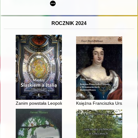
ROCZNIK 2024
Zanim powstała Leopoldina : nieznane rysunki ze zbiorów ar
Księżna Franciszka Urszula z W