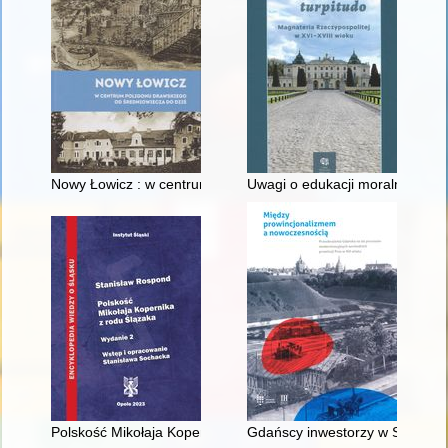
Nowy Łowicz : w centrum poligonu drawskiego od średniowiecz
Uwagi o edukacji moralnej synó
Polskość Mikołaja Kopernika z rodu Ślązaka
Gdańscy inwestorzy w Sopocie :