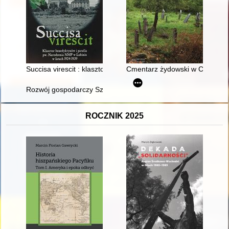
Succisa virescit : klasztor benedyktynów i parafia pw. Narodz
Cmentarz żydowski w Chęcinach 
Rozwój gospodarczy Szczytna w XIX i XX wieku (do 1945 roku
ROCZNIK 2025