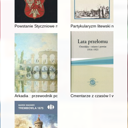
Powstanie Styczniowe na Podlasiu
Partykularyzm litewski na przyk
Arkadia : przewodnik po wystawie = Arcadia : exhibition guide
Cmentarze z czasów I wojny świ