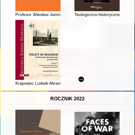
Profesor Wiesław Jamrożek (1954-2021) : pedagog, historyk 
Teologiczno-historyczne wymia
Krajowiec Ludwik Abramowicz (1879-1939) i kwestia białorusk
ROCZNIK 2022