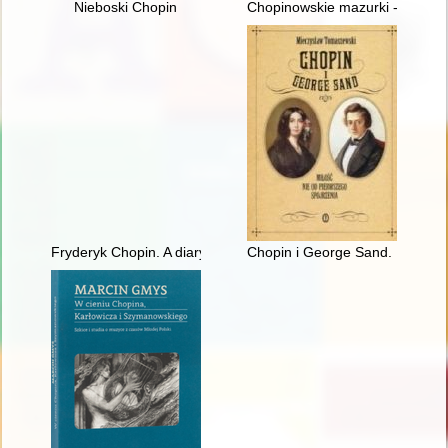
Nieboski Chopin
Chopinowskie mazurki - czyli fo
Fryderyk Chopin. A diary in images. Original idea and text b
Chopin i George Sand. Miłość n