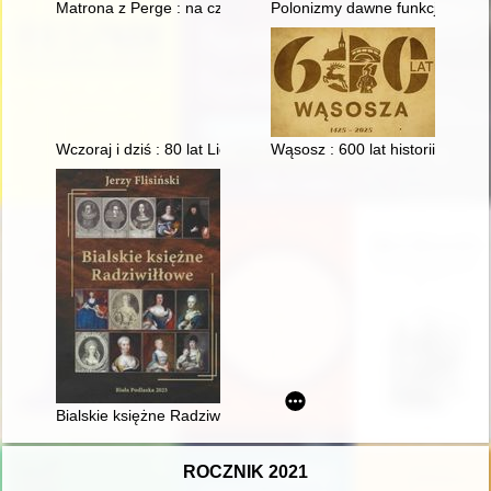
Matrona z Perge : na czele podwójnego klasztoru w Konstanyn
Polonizmy dawne funkcjonujące
Wczoraj i dziś : 80 lat Liceum Ogólnokształcącego w Lubrańc
Wąsosz : 600 lat historii
Bialskie księżne Radziwiłłowe
ROCZNIK 2021