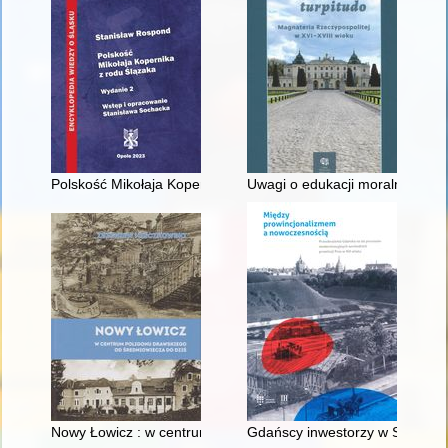
Polskość Mikołaja Kopernika z rodu Ślązaka
Uwagi o edukacji moralnej synó
Nowy Łowicz : w centrum poligonu drawskiego od średniowiecz
Gdańscy inwestorzy w Sopocie :