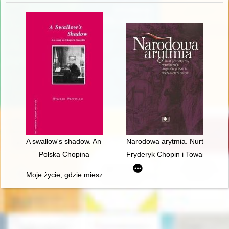
A swallow's shadow. An essay on Chopin's thoughts
Narodowa arytmia. Nurt patriot
Polska Chopina
Fryderyk Chopin i Towarzystwo 
Moje życie, gdzie mieszka B[r]zowski?" - glosa do datowania 