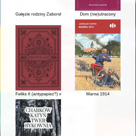
Gałęzie rodziny Zaborskich
Dom (nie)utracony
Feliks II (antypapież?) wobec postanowień soboru nicejskiego
Marna 1914