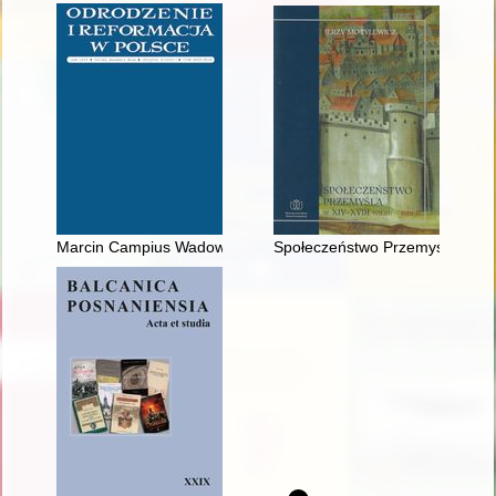
Marcin Campius Wadowita (ok. 1567-1641) - recenzja]
Społeczeństwo Przemyśla w XIV-