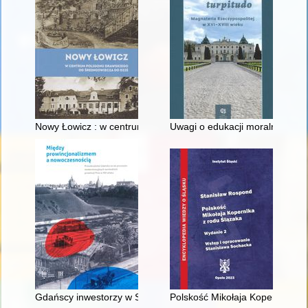
Nowy Łowicz : w centrum poligonu drawskiego od średniowiecz
Uwagi o edukacji moralnej synó
Gdańscy inwestorzy w Sopocie : prestiż finansowy i towarzyski
Polskość Mikołaja Kopernika z 