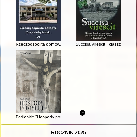
Rzeczpospolita domów. 6,
Succisa virescit : klasztor be
Podlaskie "Hospody pomyłuj" 1872-1905 : kronika 33 lat prze
ROCZNIK 2025