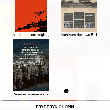
Aporie pamięci religijnej : między sakralizacją a mediatyzacją 
Archiwum domowe Emila Zegadłow
Repatriacja amerykańskich jeńców wojennych i cywilów z radzie
FRYDERYK CHOPIN