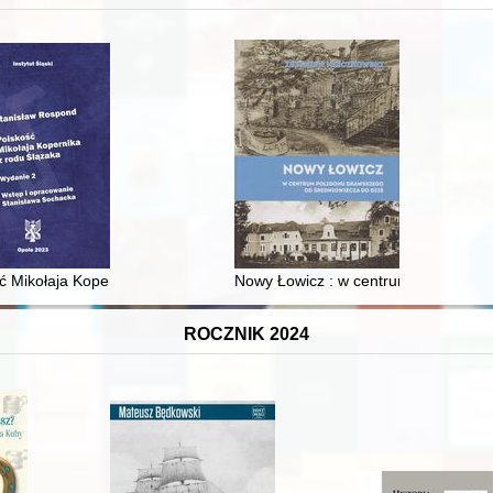
XVI-wiecznej Rzeczypospolitej
ć Mikołaja Kopernika z rodu Ślązaka
Nowy Łowicz : w centrum poligonu dr
ROCZNIK 2024