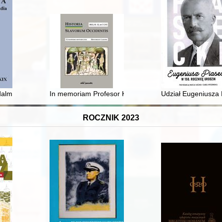
 dalmatyńskich morlaków w źródłach francuskich z początku XIX wieku
In memoriam Profesor Klaus Zernack
Udział Eugeniusza
ROCZNIK 2023