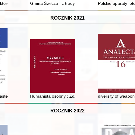
które chciały więcej
Gmina Świlcza : z tradycją w nowoczesność : 35 lat s
Polskie aparaty fot
ROCZNIK 2021
ine
sterstwo akademickie w okresie obchodów milenijnych
Humanista osobny : Zdzisław Kempf
diversity of weapon
ROCZNIK 2022