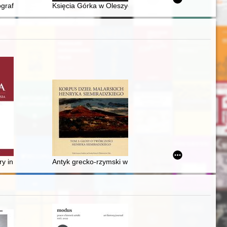
amorządu terytorialnego Gminy Świlcza : 1990-2025
ograficzne 1933-1985 : katalog, cennik
Księcia Górka w Oleszycach : pałac i ludzie
ry in La Tène Culture burials in Poland and comments on the non-burial
Antyk grecko-rzymski w twórczości Siemiradzkiego