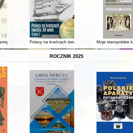
ego Jana Pawła II
miętasz? : podstakanniki z kolekcji Wojciecha Kuby
Polacy na krańcach świata : XX wiek. Cz. 2
Moje staropolskie 
ROCZNIK 2025