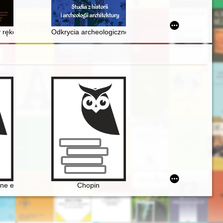
ski morskiej
 rękopisów muzycznych Biblioteki Hosianum w Olsztynie = Thematic cat
Odkrycia archeologiczne podczas remontu austriackie
e edycje dzieł Fryderyka Chopina jako aspekt historii recepcji
Chopin