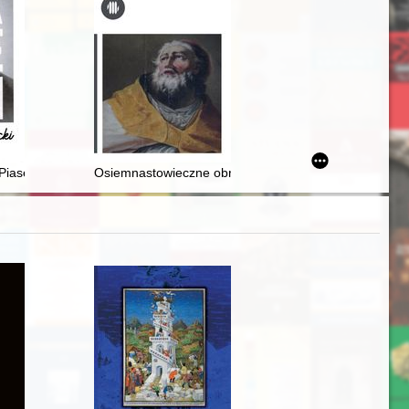
 Piaseckiego w międzynarodowym ruchu naukowym
Osiemnastowieczne obrazy ołtarzowe w kościele św. Ja