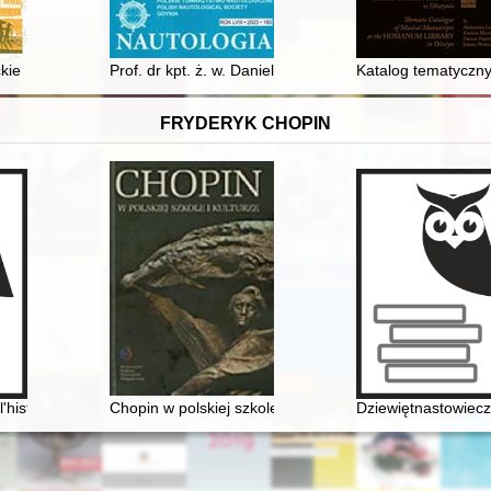
kie
Prof. dr kpt. ż. w. Daniel Duda : 70 lat w służbie dla Pol
Katalog tematyczny
FRYDERYK CHOPIN
, czytelnicy. Cz. 2
l'histoire littéraire. En hommage à Maciej Żurowski [1915-2003]
Chopin w polskiej szkole i kulturze
Dziewiętnastowieczn