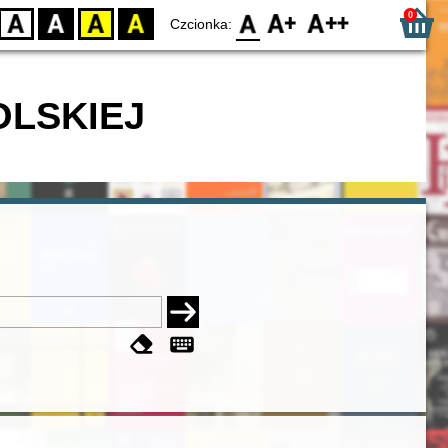
0
D
BW
YB
BY
F0
F1
F2
Czcionka:
OLSKIEJ