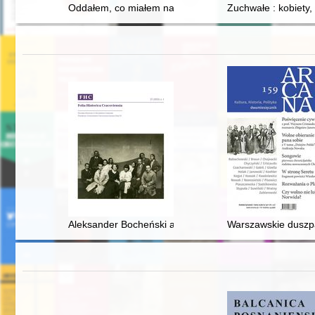
Oddałem, co miałem najcenniejsze
Zuchwałe : kobiety, 
Aleksander Bocheński and his political realism : an outl
Warszawskie duszpa