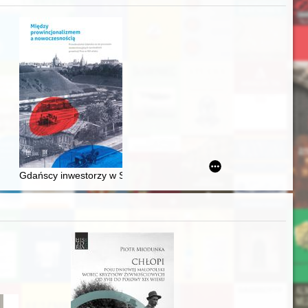
awskiego od średniowiecza do dziś
Gdańscy inwestorzy w Sopocie : prestiż finansowy i towarzyski lo