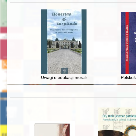
Uwagi o edukacji moralnej synów szlacheckich w 
Polskoś