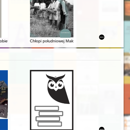
kobiety władzy : odpowiedź na recenzję Małgorzaty Delimaty-Proch
Chłopi południowej Małopolski wobec kryzysów żywnoś