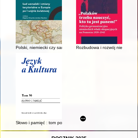
Polski, niemiecki czy samodzielny? Kwestia Górnego Śląska w
Rozbudowa i rozwój niemieckiego
Słowo i pamięć : tom poświęcony pamięci profesor Agnieszki L