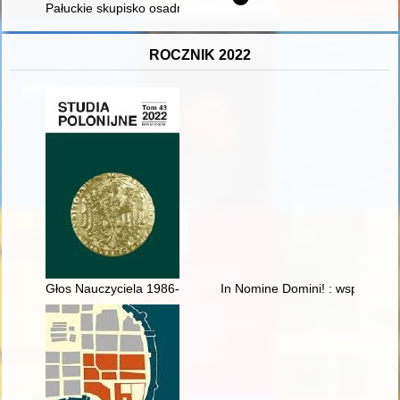
Pałuckie skupisko osadnicze z końca starszego i początku mło
ROCZNIK 2022
Głos Nauczyciela 1986-2015 - recenzja]
In Nomine Domini! : wspomnien