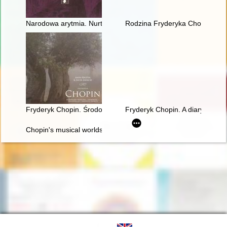
Narodowa arytmia. Nurt patriotyczny w twórczości artystów po
Rodzina Fryderyka Chopina
Fryderyk Chopin. Środowisko społeczne, osobowość, założeni
Fryderyk Chopin. A diary in im
Chopin's musical worlds the 1840's