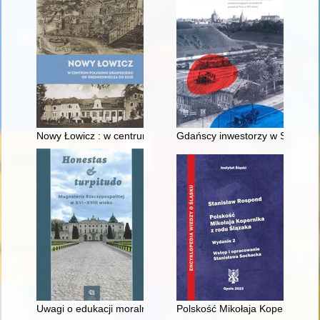
Nowy Łowicz : w centrum poligonu drawskiego od średniowiecz
Gdańscy inwestorzy w Sopocie :
Uwagi o edukacji moralnej synów szlacheckich w XVI-wiecznej 
Polskość Mikołaja Kopernika z 