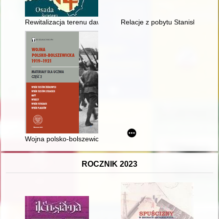
Rewitalizacja terenu dawnej osady Świętego Gotarda w Poznani
Relacje z pobytu Stanisława Au
Wojna polsko-bolszewicka 1919-1921 : szkoła ponadpodstawowa
ROCZNIK 2023