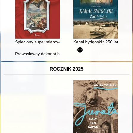
Spleciony supeł miarowo / Drga na poprzecznej belce / Nad moj
Kanał bydgoski : 250 lat historii
Prawosławny dekanat bialski w latach 1918-1939
ROCZNIK 2025