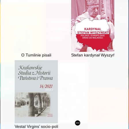
O Tumlinie pisali
Stefan kardynał Wyszyński wob
Vestal Virgins’ socio-political role and the narrative of Roma ae