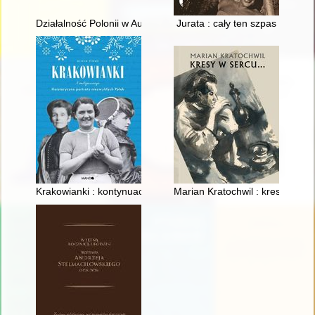
Działalność Polonii w Austrii na przełomie XX i XXI wieku. T. 2
Jurata : cały ten szpas
Krakowianki : kontynuacja : herstoryczne portrety niezwykłych 
Marian Kratochwil : kresy w ser