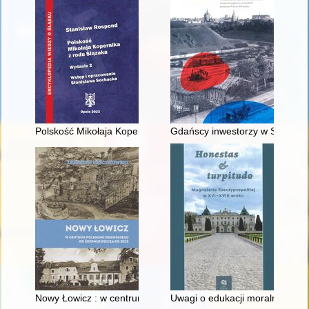
Polskość Mikołaja Kopernika z rodu Ślązaka
Gdańscy inwestorzy w Sopocie :
Nowy Łowicz : w centrum poligonu drawskiego od średniowiecz
Uwagi o edukacji moralnej synó