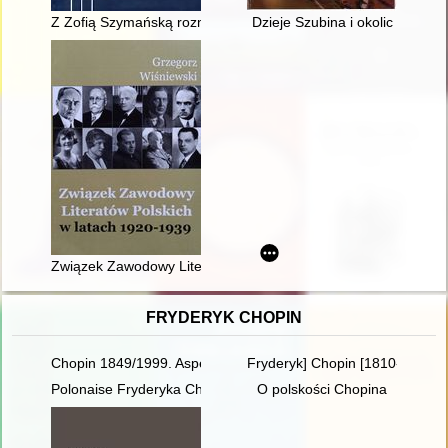
Z Zofią Szymańską rozmawiają Andrzej Janeczek i Katarzyna
Dzieje Szubina i okolic
Związek Zawodowy Literatów Polskich w latach 1920-1939
FRYDERYK CHOPIN
Chopin 1849/1999. Aspekte der Rezeptions- und Interpretatio
Fryderyk] Chopin [1810-1849]. 
Polonaise Fryderyka Chopina. Zagadka inicjalnej figury dźwię
O polskości Chopina