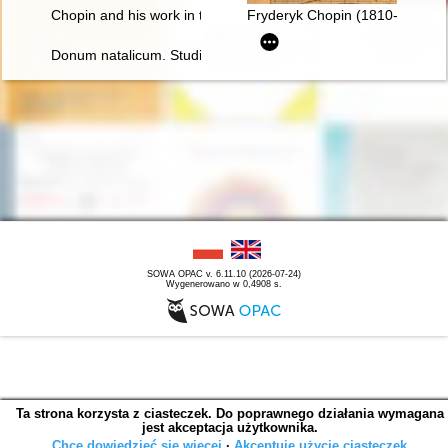
Chopin and his work in the context of culture. Vol 1
Fryderyk Chopin (1810-1849). P
Donum natalicum. Studia Thaddaeo Przybylski octogenario de
SOWA OPAC v. 6.11.10 (2026-07-24)
Wygenerowano w 0,4908 s.
Ta strona korzysta z ciasteczek. Do poprawnego działania wymagana
jest akceptacja użytkownika.
Chcę dowiedzieć się więcej
∙
Akceptuję użycie ciasteczek