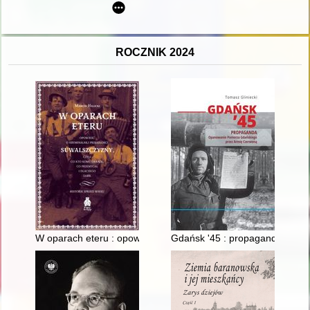
ROCZNIK 2024
W oparach eteru : opowieść o kryminalnej przeszłości Suwalszcz
Gdańsk '45 : propaganda : op