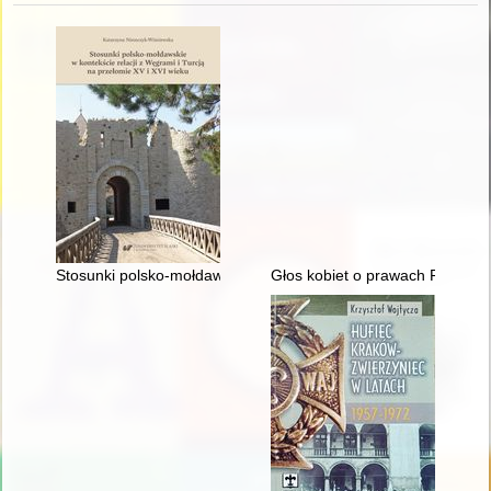
Stosunki polsko-mołdawskie w kontekście relacji z Węgrami i T
Głos kobiet o prawach Polek w ś