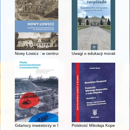
Nowy Łowicz : w centrum poligonu drawskiego od średniowiecz
Uwagi o edukacji moralnej synó
Gdańscy inwestorzy w Sopocie : prestiż finansowy i towarzyski
Polskość Mikołaja Kopernika z 