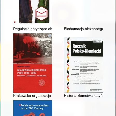
Regulacje dotyczące obrotu cywilnoprawnego w ustawie o restytuc
Ekshumacja nieznanego żołnier
Krakowska organizacja PZPR (1948-1990) : struktury - członko
Historia kłamstwa katyńskieg