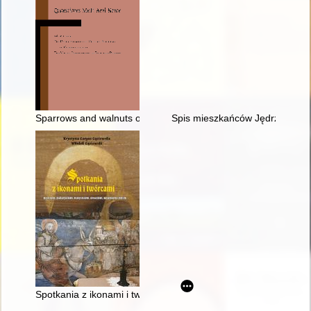
Sparrows and walnuts of Harald "Hardraði" in Sicily
Spis mieszkańców Jędrzejowa 
Spotkania z ikonami i twórcami mieleckimi, podkarpackimi, mało