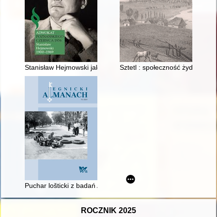
Stanisław Hejmowski jako obrońca w sprawach rozpatrywany
Sztetl : społeczność żydowska
Puchar lošticki z badań Akademii Rycerskiej w Legnicy na tle ar
ROCZNIK 2025