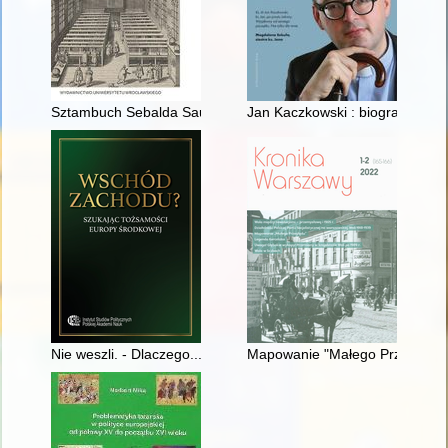
Sztambuch Sebalda Sauermanna : przyczynek do kultury intelek
Jan Kaczkowski : biografia
Nie weszli. - Dlaczego... : "Mniejsze zło" zamiast "internacjona
Mapowanie "Małego Przeglądu