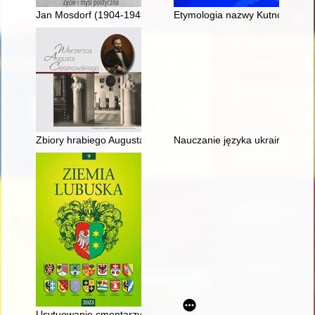
Jan Mosdorf (1904-1943) : życie i myśl polityczna
Etymologia nazwy Kutno i nazw
Zbiory hrabiego Augusta Cieszkowskiego - rzeźby i obrazy
Nauczanie języka ukraińskiego
Usytuowanie cmentarzy w miastach północnego Śląska na mapa