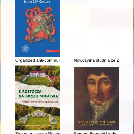
Organized anti-communist social initiatives in the Second Repu
Nowożytna studnia ze Złotowa w
Zabunkruj się na Roztoczu
Samuel Bogumił Linde : wybitny