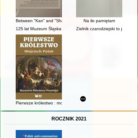
Between "Kan" and "Sham" : commemorative materiality of th
Na ile pamiętam
125 lat Muzeum Śląska Opolskiego
Zielnik czarodziejski to jest Zb
Pierwsze królestwo : mocarstwo Bolesława Chrobrego
ROCZNIK 2021