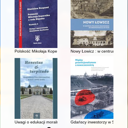
Polskość Mikołaja Kopernika z rodu Ślązaka
Nowy Łowicz : w centrum polig
Uwagi o edukacji moralnej synów szlacheckich w XVI-wiecznej 
Gdańscy inwestorzy w Sopocie :