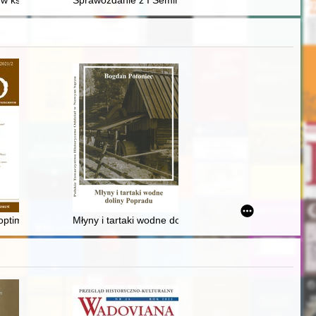
olnym w latach 1945-1948
XVII wieku
w księgozbiorach mieszczańskich (w świetle inwentarzy pośmiertnych z
Sprawozdanie z I Seminarium warsztatowego - działania 
rsytecie Lubelskim Jana Pawła II
-1921 : pozyskiwanie i transport zagranicznego materiału wojennego 
"optimus adulescens" and his unfortunate career
Młyny i tartaki wodne doliny Popradu