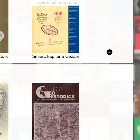
 po 1991 roku
atolickiej w parafiach powiatu wieluńskiego (1927-1939)
Śmierć kapitana Cezarego Hallera