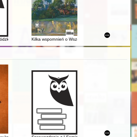
ło dla Polski
 Łódzkiej = 80 years of Lodz University of Technology
Kilka wspomnień o Wszechnicy Górnośląskiej