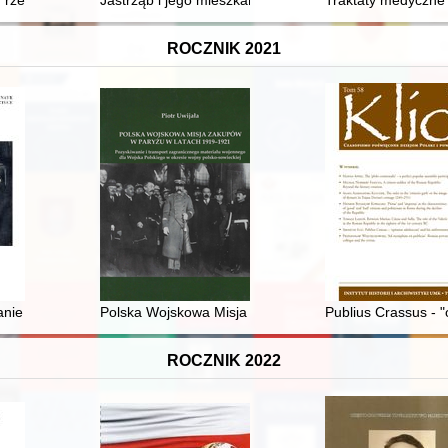
arłowicza z lat 1887-1891. Cz. 2
: rzecz o Stanisławie Żenczykowskim - szczycieńskim inspektorze szk
Jastrząb i jego mieszkańcy w świetle ksiąg miejskich z 
Traktaty medyczne 
ROCZNIK 2021
iem ks. prof. dr. hab. Romana Dzwonkowskiego SAC w Katolickim Uniwe
anie : o historiograficznych modelach dziejów modernizmu w Polsce
Polska Wojskowa Misja Zakupów w Paryżu w latach 1919
Publius Crassus - 
ROCZNIK 2022