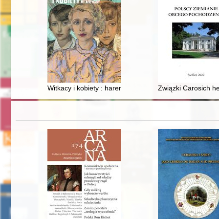
Witkacy i kobiety : harem metafizyczny
Związki Carosich h