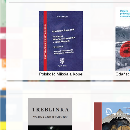
Polskość Mikołaja Kopernika z rodu Ślązaka
Gdańscy