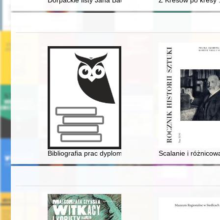
Dorpackie listy Jana Baudouina de Courtenay do Jana K
Z Kresów po kresy 
Bibliografia prac dyplomowych napisanych pod kierunk
Scalanie i różnicow