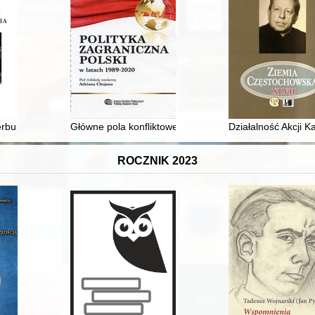
erbu własnego z regionem siedleckim
Główne pola konfliktowe w relacjach polsko-rosyjskich
Działalność Akcji K
ROCZNIK 2023