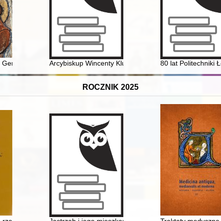
m Paulinów
e German-Polish "sea"
Arcybiskup Wincenty Kluczyński (1847-1917) i jego dzie
80 lat Politechniki
ROCZNIK 2025