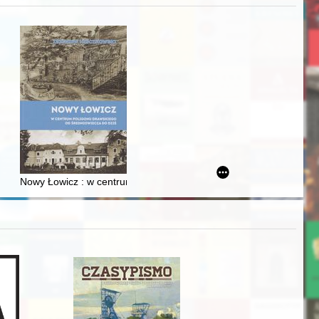
zczaństwa w 2. poł. XIX w
acheckich w XVI-wiecznej Rzeczypospolitej
Nowy Łowicz : w centrum poligonu drawskiego od średniowiecza d