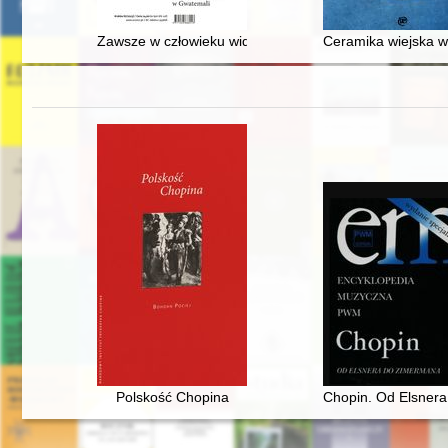
Zawsze w człowieku widzisz te najlepsze strony" : Zofi
Ceramika wiejska w 
Polskość Chopina
Chopin. Od Elsner