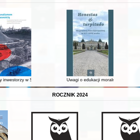
 inwestorzy w Sopocie : prestiż finansowy i towarzyski lokalnego mies
Uwagi o edukacji moralnej synów szl
ROCZNIK 2024