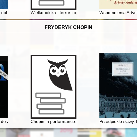
a Kossak i współwięźniarki w Auschwitz-Birkenau
dobie XIII-wiecznych przemian na Śląsku : przykład Boguszyc i Gęsiej 
Wielkopolska : terror i opór pod okupacją niemiecką 1
Wspomnienia Artys
FRYDERYK CHOPIN
a do Zimermana. Encyklopedia muzyczna PWM
Chopin in performance. History, theory, practice
Przedpiekle sławy.