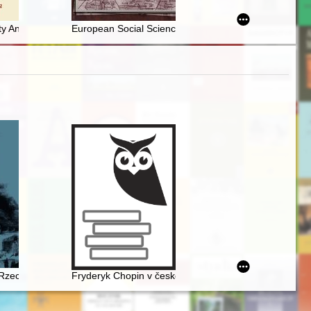
Górki koło Oleśnicy
939-1945 : materiały dydaktyczne
ty Andersa
European Social Science History Conference, Götebor
 Rzecz o Chopinie
Fryderyk Chopin v české literatuóe