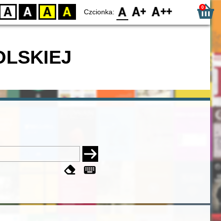
0
D
BW
YB
BY
F0
F1
F2
Czcionka:
OLSKIEJ