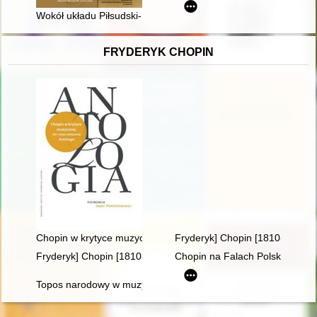
Wokół układu Piłsudski-Petlura : porozumienie w świetle publika
FRYDERYK CHOPIN
Chopin w krytyce muzycznej (do I wojny światowej). Antologia
Fryderyk] Chopin [1810-1849]
Fryderyk] Chopin [1810-1849]
Chopin na Falach Polskiego Ra
Topos narodowy w muzyce polskiej pierwszej połowy XIX wieku