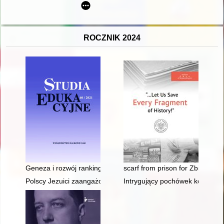
ROCZNIK 2024
Geneza i rozwój rankingów uczelni wyższych
scarf from prison for Zbigniew 
Polscy Jezuici zaangażowani w pomoc Żydom w latach II wojn
Intrygujący pochówek kobiecy z 