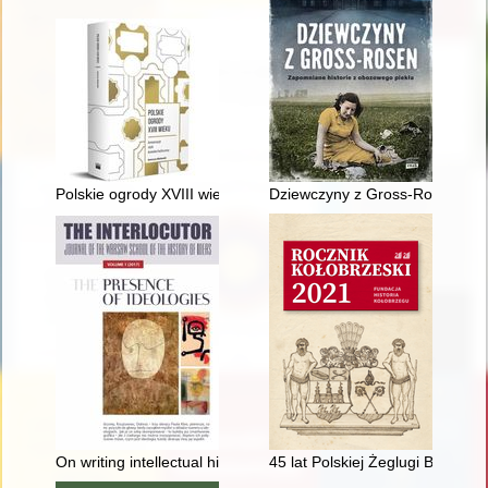
Polskie ogrody XVIII wieku : kompozycje, style, kontekst kultur
Dziewczyny z Gross-Rosen : za
On writing intellectual history : Leszek Kołakowski and the War
45 lat Polskiej Żeglugi Bałtycki