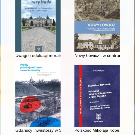
Uwagi o edukacji moralnej synów szlacheckich w XVI-wiecznej 
Nowy Łowicz : w centrum polig
Gdańscy inwestorzy w Sopocie : prestiż finansowy i towarzyski
Polskość Mikołaja Kopernika z 