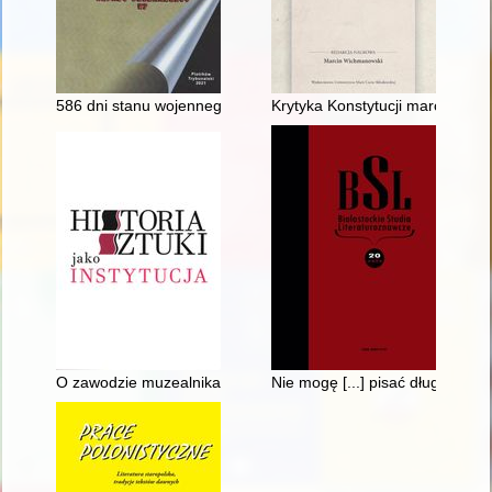
586 dni stanu wojennego 1981-1983 w dokumentach Sztabu 
Krytyka Konstytucji marcowej j
O zawodzie muzealnika w kontekście misji muzeów : refleksja
Nie mogę [...] pisać długo - z