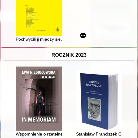
Pochwycili ji między sie, jako wilcy owieczkę" : Żydzi w pó
ROCZNIK 2023
Wspomnienie o rzetelnej badaczce = A memory of a reliable r
Stanisław Franciszek Gajerski z