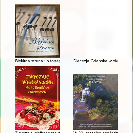
Błękitna struna : o fortepianach romantycznych Fryderyka Cho
Diecezja Gdańska w okresie kom
Zwyczaje wielkanocne na północnym Mazowszu
W 30. rocznicę nawiedzenia Ślą