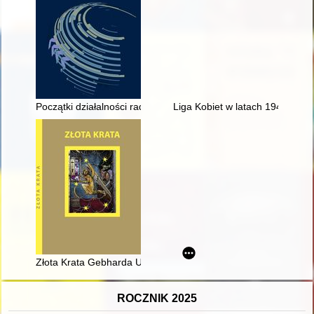
Początki działalności radia RMF FM w Polsce = The beginning
Liga Kobiet w latach 1945-1981 
Złota Krata Gebharda Utingera : Miasteczko Miłosierdzia w Br
ROCZNIK 2025