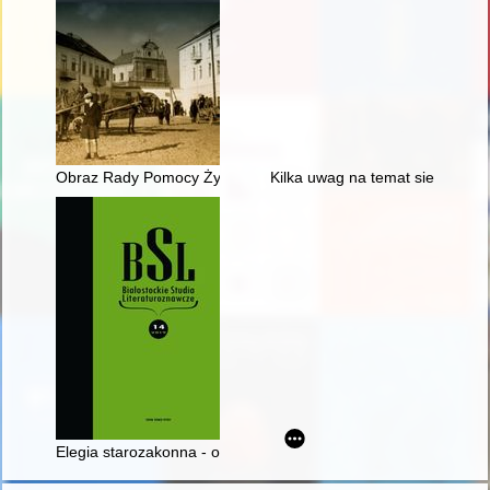
Obraz Rady Pomocy Żydom w wybranych polskich tekstach na
Kilka uwag na temat siedemnas
Elegia starozakonna - o szmoncesie w PRL-u