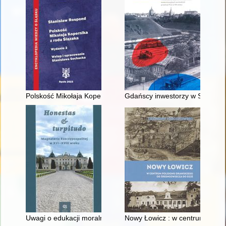
Polskość Mikołaja Kopernika z rodu Ślązaka
Gdańscy inwestorzy w Sopocie :
Uwagi o edukacji moralnej synów szlacheckich w XVI-wiecznej 
Nowy Łowicz : w centrum polig