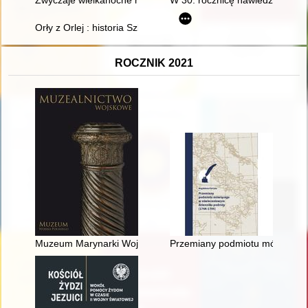
Orły z Orlej : historia Szkoły Podstawowej nr 30 Specjalnej 
ROCZNIK 2021
Muzeum Marynarki Wojennej w Gdyni : nowe inwestycje i eksp
Przemiany podmiotu mówiącego