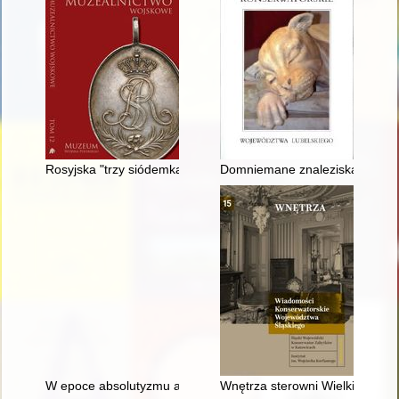
Rosyjska "trzy siódemka" : karabin skałkowy wz. 1808 ze zbio
Domniemane znaleziska grobow
W epoce absolutyzmu austriackiego
Wnętrza sterowni Wielkiego Pie