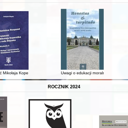
 i towarzyski lokalnego mieszczaństwa w 2. poł. XIX w
ć Mikołaja Kopernika z rodu Ślązaka
Uwagi o edukacji moralnej synów szl
ROCZNIK 2024