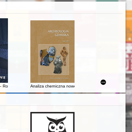
ztu Polski
the Gdańsk Library
- Robert Linsert (1853-1912)
Analiza chemiczna nowożytnej ceramiki naczyniowej 