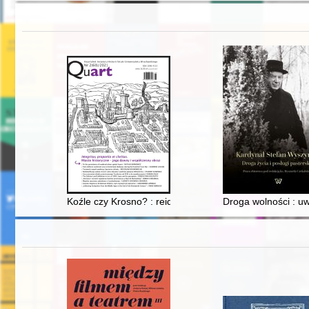
Koźle czy Krosno? : reidentyfikacja weduty "Krosl" z c
Droga wolności : uw