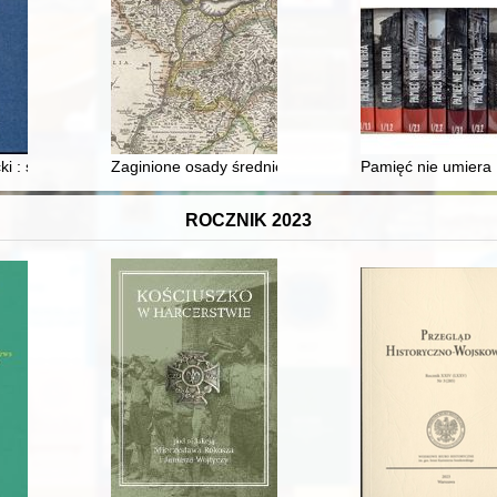
iego
i : splendor i miraż
Zaginione osady średniowieczne w rejonie jeziora Jezi
Pamięć nie umiera :
ROCZNIK 2023