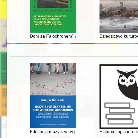
Dom za Falochronem” w Gdyni : wzorce, projektowanie, r
Dziedzictwo kultur
Edukacja muzyczna w polskim szkolnictwie ogólnokształ
Historia zapisana 