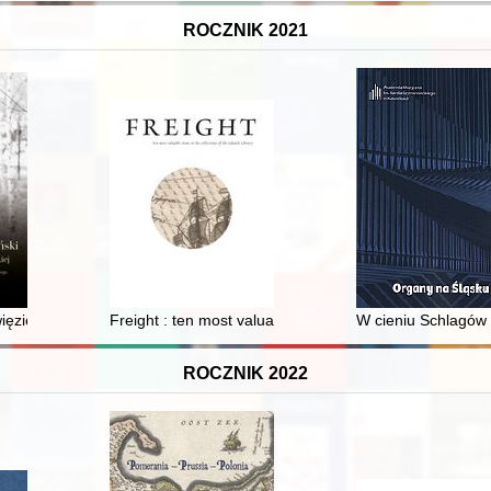
ROCZNIK 2021
yklu obrazów z podróży palatyna Ottheinricha
ięzienie : Jasnogórskie Śluby Narodu : Wielka Nowenna : Milenium chr
Freight : ten most valuable items in the collections of 
W cieniu Schlagów 
ROCZNIK 2022