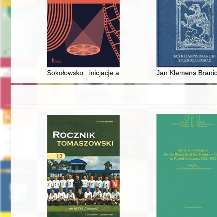
Sokołowsko : inicjacje artystyczne Krzysztofa Kieślowsk
Jan Klemens Branick