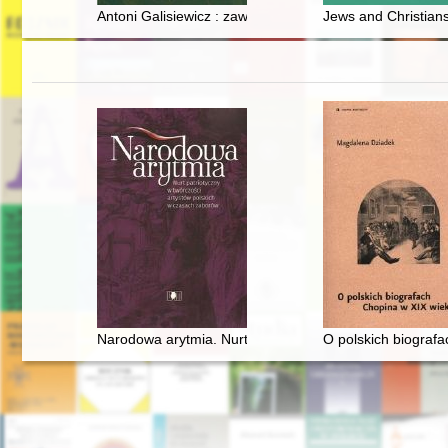
Antoni Galisiewicz : zawodnik, trener, działacz sportowy
Jews and Christians
Narodowa arytmia. Nurt patriotyczny w twórczości arty
O polskich biograf