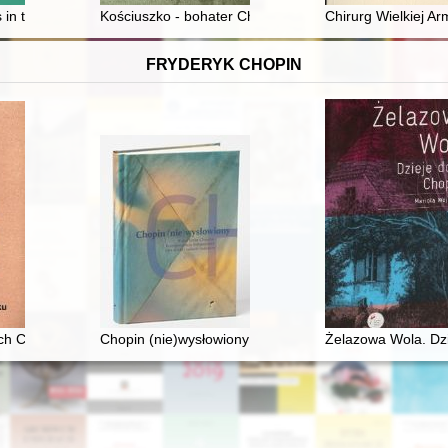
 in the shared spaces of Gdańsk in the late eighteenth and early ninet
Kościuszko - bohater Chorągwi Krakowskiej ZHP
Chirurg Wielkiej A
FRYDERYK CHOPIN
stów polskich w czasach zaborów
ach Chopina w XIX wieku
Chopin (nie)wysłowiony : wokół listów Chopina... : ko
Żelazowa Wola. Dz