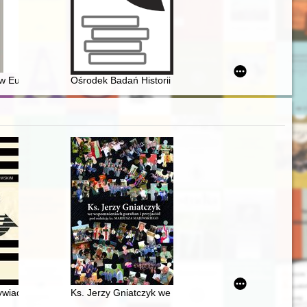
dynia : inspirations, resigning, realization
iskowego na Śląsku Opolskim (w świetle wyników badań ankietowych)
icznościowe z okazji Jubileuszu 60-lecia Zespołu Szkół Samorządowych
 w Europie Środkowej i na Bałkanach w okresie działalności Konstantyn
Ośrodek Badań Historii Kobiet - kontynuacja : tematy
ch przedmiotów
wiązane z realizacją projektu "Patriotki i obywatelki. Polki w kulturze
wywiad rzeka z Dariuszem Olszewskim
Ks. Jerzy Gniatczyk we wspomnieniach parafian i przyj