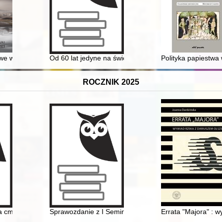
ealizacja = “Dom za Falochronem” (“Behind the Breakwater House”) in G
owe w procesie rozwoju kapitału społecznego, ekonomicznego i środow
Od 60 lat jedyne na świecie - bo nasze : wydanie okol
Polityka papiestwa
ROCZNIK 2025
cącym : opinie, analizy na tle współczesnych praktyk szkolnych i inny
na cmentarnych kamieniach : cmentarz ewangelicki w Sosnowcu
Sprawozdanie z I Seminarium warsztatowego - działania z
Errata "Majora" : 