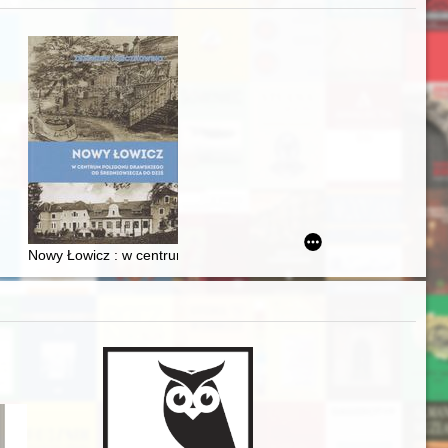
acheckich w XVI-wiecznej Rzeczypospolitej
Nowy Łowicz : w centrum poligonu drawskiego od średniowiecza d