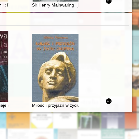
eenth century
rmii : Pierre François Percy (1754-1825) i jego wkład w rozwój medycyn
Sir Henry Mainwaring i jego traktat o piratach = Sir He
respondencja kompozytora jako dzieło i zadanie badawcze
ieje domu Chopina
Miłość i przyjaźń w życiu Chopina