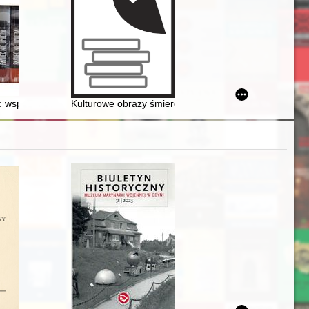
orak : (studium historyczno­-archeologiczne na podstawie nowych źróde
 wspomnienia żołnierzy z batalionów AK "Antoni", "Gustaw", "Harnaś", "K
Kulturowe obrazy śmierci w literaturze autobiograficz