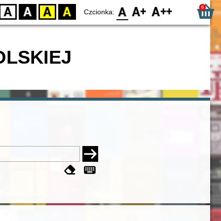
0
D
BW
YB
BY
F0
F1
F2
Czcionka:
OLSKIEJ