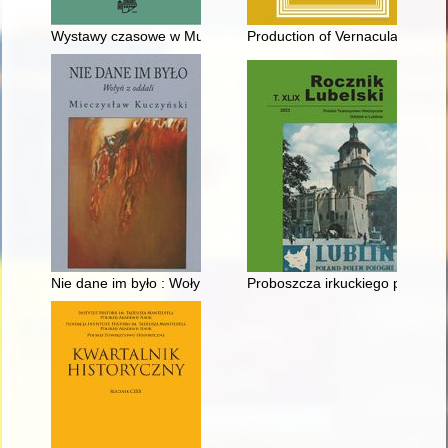
Wystawy czasowe w Muzeum Papiernictwa w 2022 roku
Production of Vernacular Catec
Nie dane im było : Wołyń z oddali
Proboszcza irkuckiego pismo do 