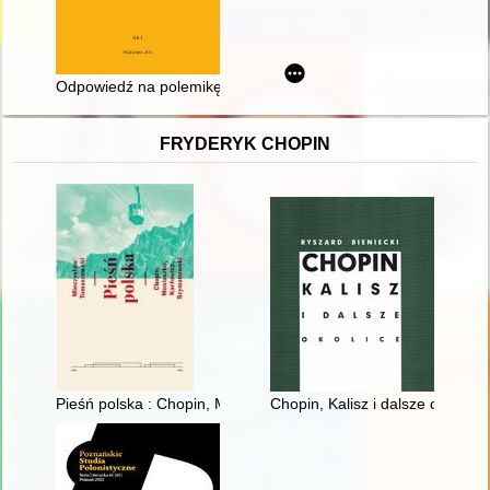
Odpowiedź na polemikę Krzysztofa Benyskiewicza
FRYDERYK CHOPIN
Pieśń polska : Chopin, Moniuszko, Karłowicz, Szymanowski : st
Chopin, Kalisz i dalsze okolice