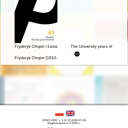
Fryderyk Chopin i Łesia Ukrainka : per me
The University years of Fryder
Fryderyk Chopin [1810-1849]
SOWA OPAC v. 6.11.10 (2026-07-24)
Wygenerowano w 0,5246 s.