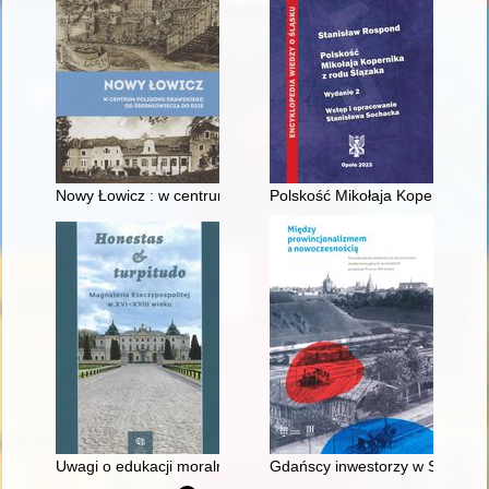
Nowy Łowicz : w centrum poligonu drawskiego od średniowiecz
Polskość Mikołaja Kopernika z 
Uwagi o edukacji moralnej synów szlacheckich w XVI-wiecznej 
Gdańscy inwestorzy w Sopocie :