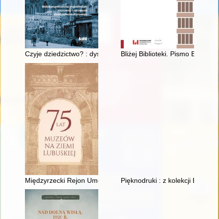
Czyje dziedzictwo? : dyskusja poprzedzająca odbudowę Gdańsk
Bliżej Biblioteki. Pismo Bibliot
Międzyrzecki Rejon Umocniony - Muzeum Fortyfikacji i Nietop
Pięknodruki : z kolekcji Bibliot