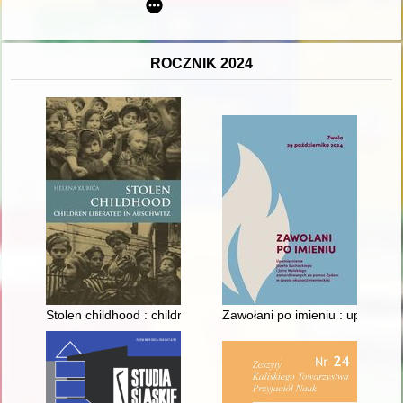
ROCZNIK 2024
Stolen childhood : children liberated in Auschwitz
Zawołani po imieniu : upamięt