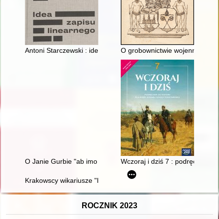
Antoni Starczewski : idea zapisu linearnego = Antoni Starczewski
O grobownictwie wojennym i zag
O Janie Gurbie "ab imo pectore"
Wczoraj i dziś 7 : podręcznik do
Krakowscy wikariusze "In pontificalibus", sufragani i biskupi po
ROCZNIK 2023