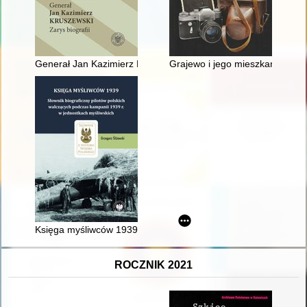
Generał Jan Kazimierz Kruszewski : zarys biografii
Grajewo i jego mieszkańcy w o
Księga myśliwców 1939 : słownik biograficzny pilotów polskic
ROCZNIK 2021