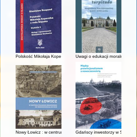
Polskość Mikołaja Kopernika z rodu Ślązaka
Uwagi o edukacji moralnej synó
Nowy Łowicz : w centrum poligonu drawskiego od średniowiecz
Gdańscy inwestorzy w Sopocie :