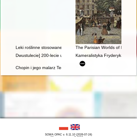
Leki roślinne stosowane w leczeniu Fryderyka Chopina
The Parisian Worlds of Frédéri
Dwustulecie] 200-lecie urodzin Fryderyka Chopina
Kameralistyka Fryderyka Chopin
Chopin i jego malarz Teofil Kwiatkowski (1809-1891). Malarstw
SOWA OPAC v. 6.11.10 (2026-07-24)