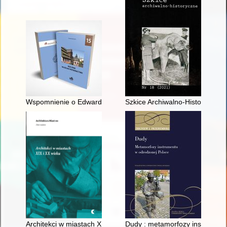
Wspomnienie o Edwardzie Baranie
Szkice Archiwalno-Historyczne.
Architekci w miastach XIX i XX wieku
Dudy : metamorfozy instrumentu