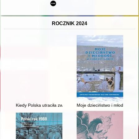
ROCZNIK 2024
Kiedy Polska utraciła zwierzchność nad księstwem pruskim?
Moje dzieciństwo i młodość w Ł