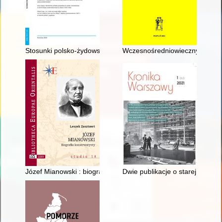
Stosunki polsko-żydowskie we wschodniej części dystryktu kra
Wczesnośredniowieczny szklany 
Józef Mianowski : biografia konserwatysty
Dwie publikacje o starej Warsz