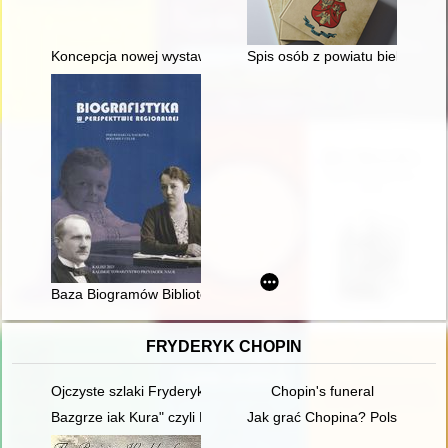
Koncepcja nowej wystawy stałej w Muzeum Stutthof w Sztutow
Spis osób z powiatu bielskiego 
Baza Biogramów Biblioteki Jagiellońskiej jako źródło informacji
FRYDERYK CHOPIN
Ojczyste szlaki Fryderyka Chopina
Chopin's funeral
Bazgrze iak Kura" czyli Fryderyk Chopin i powstańcy listopad
Jak grać Chopina? Polska kryt