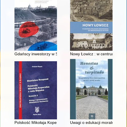
Gdańscy inwestorzy w Sopocie : prestiż finansowy i towarzyski
Nowy Łowicz : w centrum polig
Polskość Mikołaja Kopernika z rodu Ślązaka
Uwagi o edukacji moralnej synó