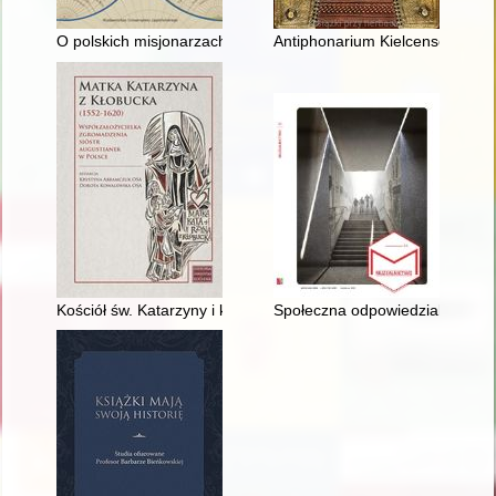
O polskich misjonarzach w Chinach na podstawie archiwum pol
Antiphonarium Kielcense = Antyf
Kościół św. Katarzyny i klasztor Augustianów w latach powstan
Społeczna odpowiedzialność w 