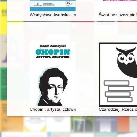
Władysława Iwańska - malarka TPSP
Świat bez szczepie
Chopin : artysta, człowiek
Czarodziej. Rzecz 