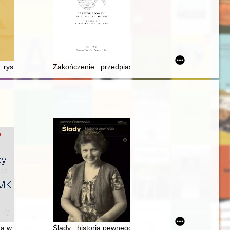
em a Bydgoszczą w ramach rywalizacji o stolicę województwa pomorskieg
: rys biograficzny Miry Krum-Ledowskiej
Zakończenie : przedpiastowski gród w Czerchowie : dy
iemiach polskich od początku wieku do 1939 roku
a w Bydgoszczy Collegium Medicum UMK : 1984-2024
Ślady : historia pewnego archiwum