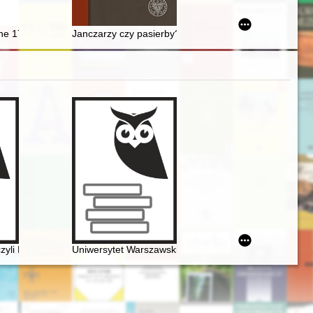
932-1939 w świetle doniesień "Gazety Kolskiej"
jne 1768-1918 : wymiar europejski, ogólnonarodowy i lokalny : (wyobraż
Janczarzy czy pasierby? : Związek Walki Młodych w W
czyli Fryderyk Chopin i powstańcy listopadowi w karykaturach Józefa 
Uniwersytet Warszawski i młody Chopin