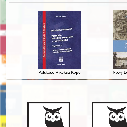
Polskość Mikołaja Kopernika z rodu Ślązaka
Nowy Ło