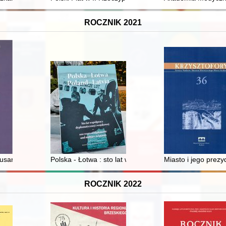
ROCZNIK 2021
ierające konferencję "Ślady Zbrodni - Oblicza Pamięci. Katyń - Łączka
usarsku wydobyty z rzeki Warty
Polska - Łotwa : sto lat współpracy dyplomatycznej i wo
Miasto i jego prez
ROCZNIK 2022