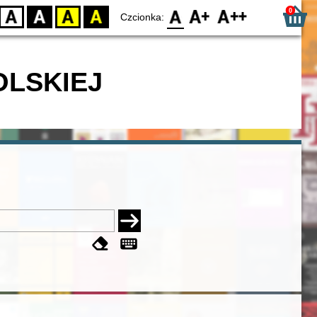
0
D
BW
YB
BY
F0
F1
F2
Czcionka:
OLSKIEJ