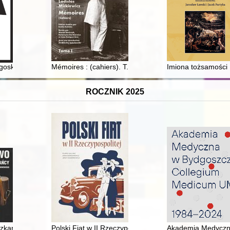
 Institute of Poland - 2022
oskim Przedmieściem" : manipulacje w dyskusji prasowej między Toruni
Mémoires : (cahiers). T. 1
Imiona tożsamości 
ROCZNIK 2025
j Misji Katolickiej w Szwajcarii
szkańcy w obiektywie Mikołaja Mołczanowskiego (1955-1965)
Polski Fiat w II Rzeczypospolitej : historia Fiata na z
Akademia Medyczn