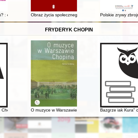
ń? : choroby o których zapomnieliśmy dzięki szczepieniom
Obraz życia społecznego w Dąbiu nad Nerem w latach 1
Polskie zrywy zbro
FRYDERYK CHOPIN
o Chopinie [1810-1849]
O muzyce w Warszawie Chopina
Bazgrze iak Kura" 