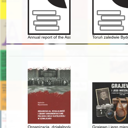
Annual report of the Association of the Jewish Historical
Toruń zaledwie Bydg
Organizacja, działalność i zbiory dokumentacyjne Polskie
Grajewo i jego mie