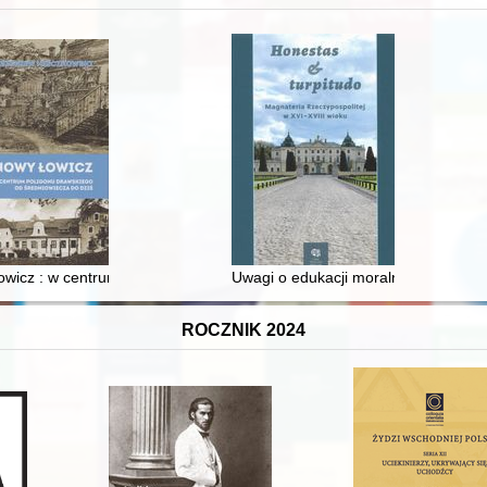
wicz : w centrum poligonu drawskiego od średniowiecza do dziś
Uwagi o edukacji moralnej synów szl
ROCZNIK 2024