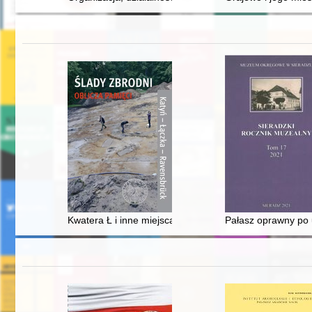
Kwatera Ł i inne miejsca poszukiwań : wystąpienie otw
Pałasz oprawny po 