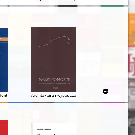
 - Ravensbrück", wygłoszone 22 października 2019 r
jskowej = Poland - Latvia : 100 years of diplomatic and military relatio
ydent : Kraków w okresie prezydentury Mieczysława Kaplickiego na fot
Architektura i wyposażenie kościoła pod wezwaniem św.