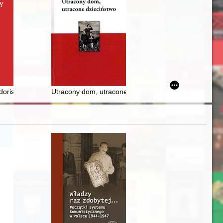
oła w świetle metryk parafialnych
kacji medialnej
 dorisovka? : Il'â Lemeškin, "Portret Franciska Skoriny : k 550-letiû so
Utracony dom, utracone dzieciństwo