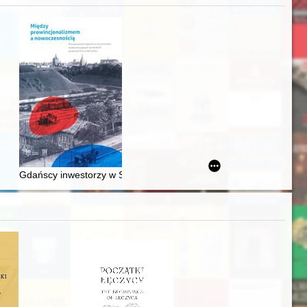
acheckich w XVI-wiecznej Rzeczypospolitej
Gdańscy inwestorzy w Sopocie : prestiż finansowy i towarzyski lo