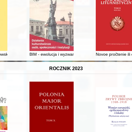
wskich? : osiemnastowieczne pochówki w kaplicach zwoleńskiego kości
BIM - ewolucja i wyzwania w kontekście rozwoju komuni
Novoe pročtenie ili
ROCZNIK 2023