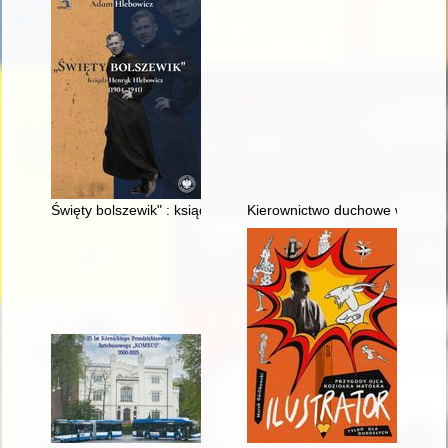
Święty bolszewik" : ksiądz Henryk Hlebowicz (1904-1941)
Kierownictwo duchowe w Biblii, 