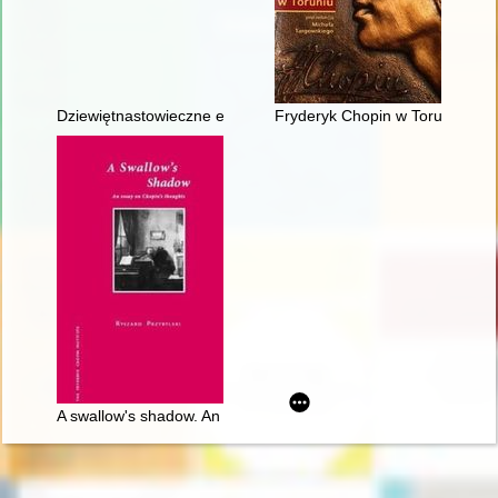
Dziewiętnastowieczne edycje dzieł Fryderyka Chopina jako aspek
Fryderyk Chopin w Toruniu
A swallow's shadow. An essay on Chopin's thoughts