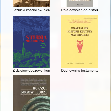
Jezuicki kościół pw. Serca Pana Jezusa w Krakowie
Rola odwołań do historii w dekl
Z dziejów obozowej konspiracji Oflagu II C Woldenberg w narr
Duchowni w testamentach mieszc