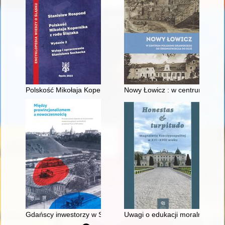
Polskość Mikołaja Kopernika z rodu Ślązaka
Nowy Łowicz : w centrum polig
Gdańscy inwestorzy w Sopocie : prestiż finansowy i towarzyski
Uwagi o edukacji moralnej synó