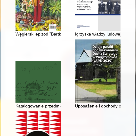
Węgierski epizod "Bartka"
Igrzyska władzy ludowej" : pol
Katalogowanie przedmiotowe publikacji z zakresu historii z w
Uposażenie i dochody probosz