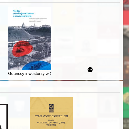
j
Ślązaka
Gdańscy inwestorzy w Sopocie : prestiż finansowy i towarzyski lo