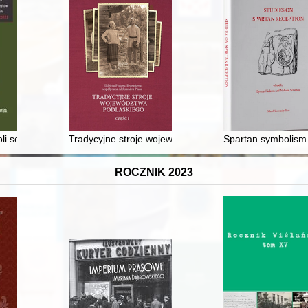
kupa gnieźnieńskiego i poznańskiego Floriana Aleksandra Okszy Stab
li sejmików ziemskich w dziedzinie wojskowości, polityki zagraniczneji
Tradycyjne stroje województwa podlaskiego. Cz. 1,
Spartan symbolism
ROCZNIK 2023