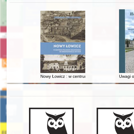
Nowy Łowicz : w centrum poligonu drawskiego od
Uwagi o