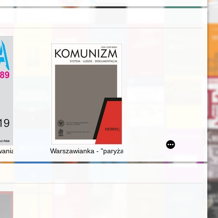
45-1995)
nia oraz wydawnictwa źródłowe o Zbrodni Katyńskiej : polska edycja
Warszawianka - "paryżanka Północy" : o kobietach m