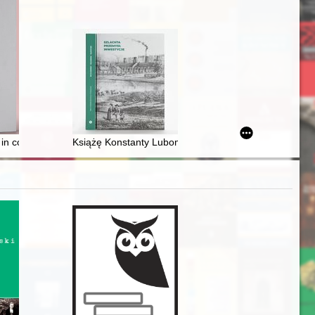
lewskiego (1891-1906)
 skarbowości w XVI-XVIII wieku
 in contemporary Poland
Książę Konstanty Lubomirski : żołnierz, ziemianin, bib