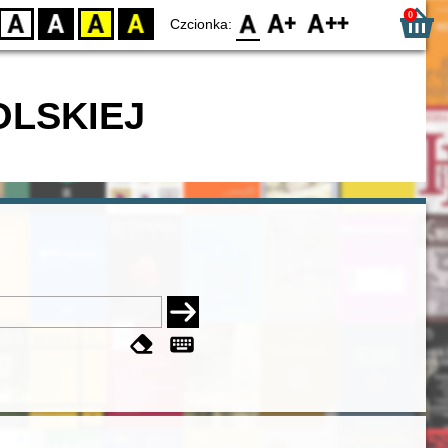
0
D
BW
YB
BY
F0
F1
F2
Czcionka:
OLSKIEJ