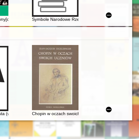
nce
wny[ch] członków Polskiego Towarzystwa Teozoficznego na Śląsku Cie
Symbole Narodowe Rzeczypospolitej Polskiej w zbior
čenik Friderika źopena)
ku Chopinie
ta (w 150. rocznicę śmierci)
Chopin w oczach swoich uczniów