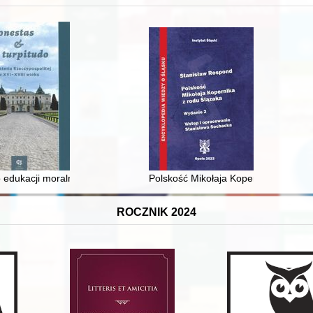
 średniowiecza do dziś
 edukacji moralnej synów szlacheckich w XVI-wiecznej Rzeczypospolite
Polskość Mikołaja Kopernika z rodu 
ROCZNIK 2024