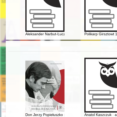
Aleksander Narbut-Łuczyński : generał ze Skierniewic
Polikarp Girsztowt
Don Jerzy Popiełuszko : storia di una vita
Anatol Kaszczuk : a