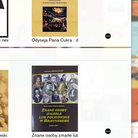
 Kamler w czterdziestopięciolecie pracy naukowej
 new structures of the West German intelligence service and their influ
Odyseja Pana Cukra : droga uchodźcy żydowskiego w 
ki (1860-1941) : Polak, Europejczyk, mąż stanu, artysta = Ìgnacìj Ân P
Znane osoby zmarłe lub pochowane w Braunsberg