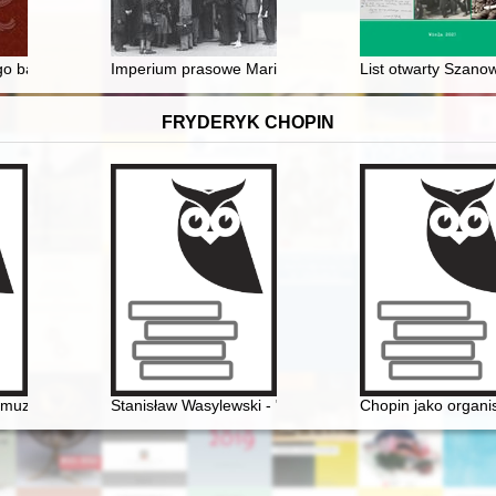
ków Studentów w Warszawie, 9-13 V 2022 r
o baroku : Anglia, Francja = European baroque art : Great Britain, Fra
Imperium prasowe Mariana Dąbrowskiego
List otwarty Szano
FRYDERYK CHOPIN
ego Konkursu Pianistycznego im. Fryderyka Chopina w Warszawie
 muzykal'naja kul'tura L'vova vtoroj poloviny XIX veka (Karol' Mikuli - u
Stanisław Wasylewski - "opolanin z wyboru" o Frydery
Chopin jako organis