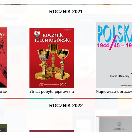
ROCZNIK 2021
owych 1980 roku
rtowe w Krynicy-Zdroju w dwudziestoleciu międzywojennym
75 lat pobytu pijarów na ziemi jeleniogórskiej (lata 19
Najnowsze opracowa
ROCZNIK 2022