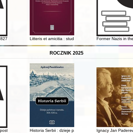
 1827-1877
Litteris et amicitia : studia ofiarowane Profesor Annie
Former Nazis in the
ROCZNIK 2025
postoł Maryi : (materiały z sympozjów w Elblągu i Zamościu)
Historia Serbii : dzieje państwa i narodu : XIX-XXI w
Ignacy Jan Paderews