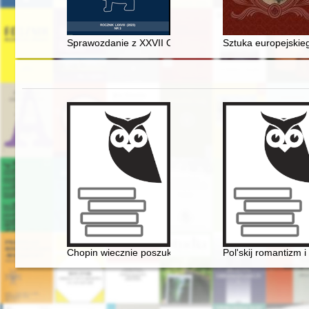
Sprawozdanie z XXVII Ogólnopolskiego Zjazdu History
Sztuka europejskieg
Chopin wiecznie poszukiwany. Historia Międzynarodow
Pol'skij romantizm i