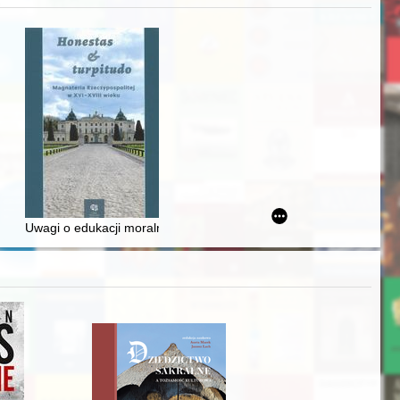
iż finansowy i towarzyski lokalnego mieszczaństwa w 2. poł. XIX w
Uwagi o edukacji moralnej synów szlacheckich w XVI-wiecznej Rze