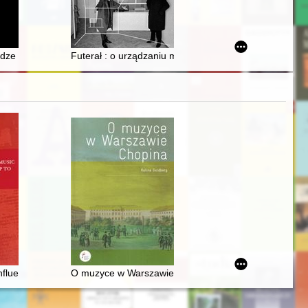
erdze okupowanego Poznania : 1939-1945
Futerał : o urządzaniu mieszkań w PRL-u
 stylistycznej fragmentu dziennika stuttgarckiego
influence of Chopin's music on European composers up to the first worl
O muzyce w Warszawie Chopina