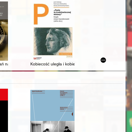
owy obywatel Tczewa
enzja]
ń nad szlachtą ruską w Wielkim Księstwie Litewskim. Cz. 1,
Kobiecość uległa i kobiecość tryumfująca w dramatac