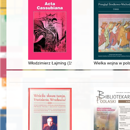
Włodzimierz Łajming (1933-2022) : artysta malarz, a
Wielka wojna w pols