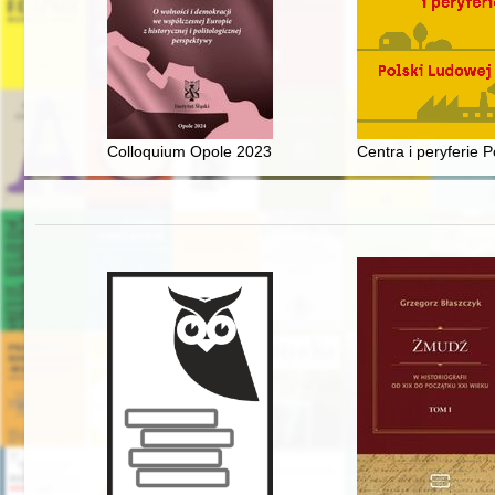
Colloquium Opole 2023 : o wolności i demokracji we wsp
Centra i peryferie 