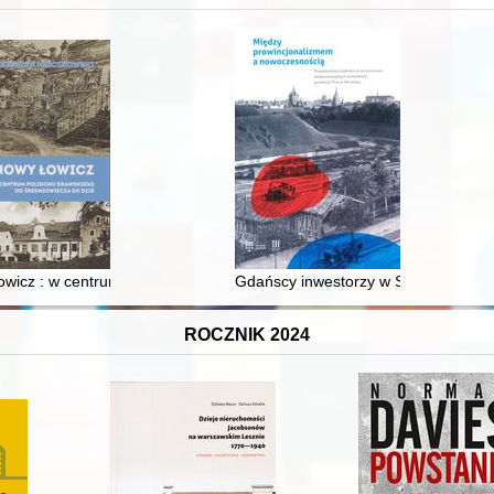
wicz : w centrum poligonu drawskiego od średniowiecza do dziś
Gdańscy inwestorzy w Sopocie : prest
ROCZNIK 2024