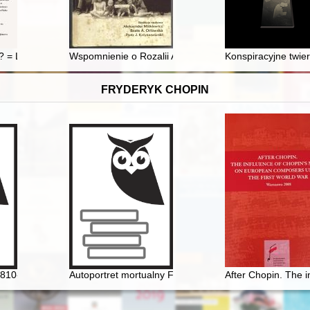
ardynała Stefana Wyszyńskiego, prymasa Polski z Dolnym Śląskiem
 = Lviv unread?
Wspomnienie o Rozalii Aleksandrowicz
Konspiracyjne twi
FRYDERYK CHOPIN
810-1849]. Życie i droga twórcza
Autoportret mortualny Fryderyka Chopina. Próba analizy
After Chopin. The 