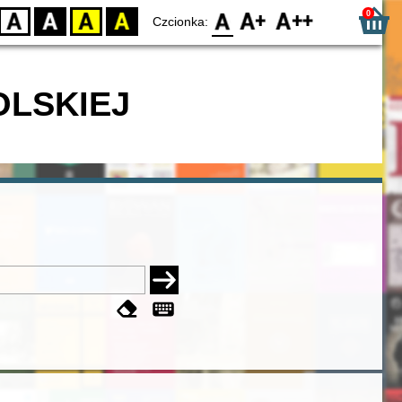
0
D
BW
YB
BY
F0
F1
F2
Czcionka:
OLSKIEJ