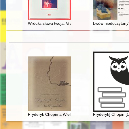
Wróciła sława twoja, Vratislavia, Wrocławiu! : więzi k
Lwów niedoczytany?
Fryderyk Chopin a Wielkopolska
Fryderyk] Chopin [1