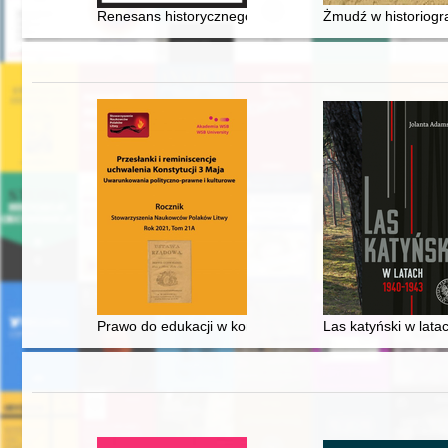
Renesans historycznego Miasta Żydowskiego na krako
Żmudź w historiogra
Prawo do edukacji w kontekście unormowań prawnych p
Las katyński w lat