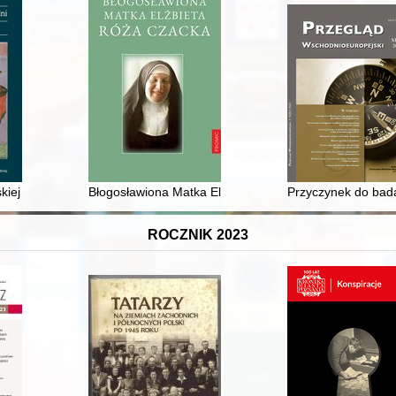
bsolwent PWSSP i profesor Akademii Sztuk Pięknych w Gdańsku, honor
kiej korespondencji zatrzymanej przez cenzurę austro-węgierską - rec
Błogosławiona Matka Elżbieta Róża Czacka
Przyczynek do bada
ROCZNIK 2023