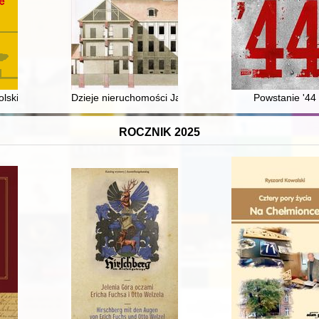
ółczesnej Europie z historycznej i politologicznej perspektywy
Polski Ludowej
Dzieje nieruchomości Jacobsonów na warszawskim Leszn
Powstanie '44
ROCZNIK 2025