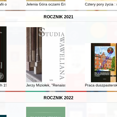
wskim Kazimierzu
fii od XIX do początku XXI wieku. T. 1
Jelenia Góra oczami Ericha Fuchsa i Otto Welzela = H
Cztery pory życia 
ROCZNIK 2021
olskiego konstytucjonalizmu
ach 1940-1943
Jerzy Miziołek, "Renaissance Weddings and the Antique
Praca duszpasterska
ROCZNIK 2022