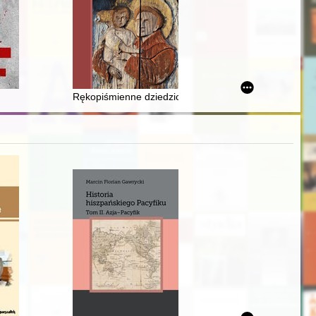
ie 1770-1940 : siedziba, właściciele, sąsiedztwo
Rękopiśmienne dziedzictwo sakralne w osiemnastowiec