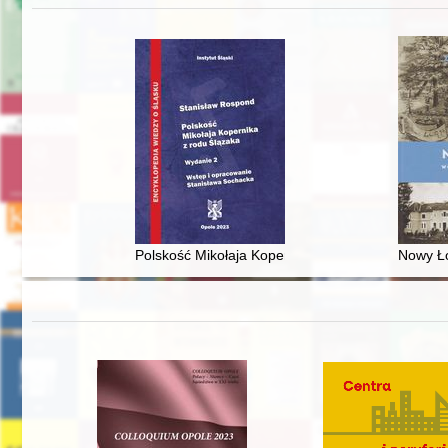
Polskość Mikołaja Kopernika z rodu Ślązaka
Nowy Ło