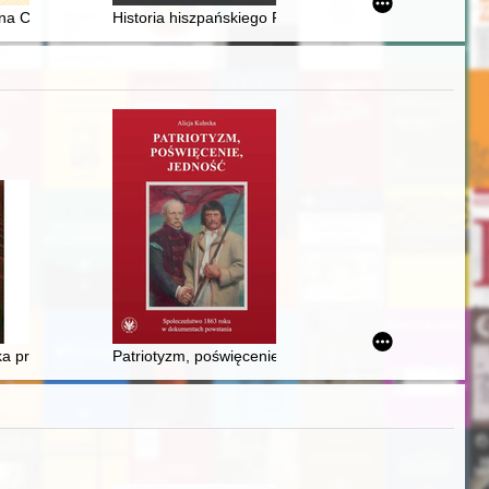
irschberg durch die Augen von Erich Fuchs und Otto Welzel
: na Chełmionce
Historia hiszpańskiego Pacyfiku. T. 2,
. Italian Domestic Painting from the Lanckoroński Collection", Roma: "
 prowadzona przez Kościół katolicki i werbistów w Rosji, na Ukrainie i
Patriotyzm, poświęcenie, jedność : społeczeństwo 18