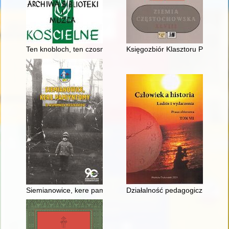
Ten knobloch, ten czosnek, czujemy go w nosie" : bernardyni po
Księgozbiór Klasztoru Paulinów
Siemianowice, kere pamiyntomy : ze wspomnień mieszkańców
Działalność pedagogiczna i art