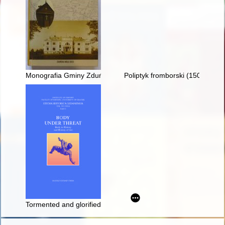
Monografia Gminy Zduńska Wola : od rozbiorów do współczesn
Poliptyk fromborski (1504 r.) :
Tormented and glorified body - The example of st. Adalbert and