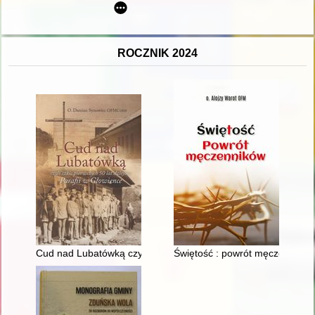
ROCZNIK 2024
Cud nad Lubatówką czyli Szkic pierwszych 50 lat dziejów paraf
Świętość : powrót męczennikó