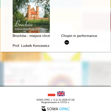
Brochów - miejsce chrztu Fryderyka Chopina
Chopin in performance. History, 
Prof. Ludwik Koncewicz (1790-1857). Nauczyciel Fryderyka C
SOWA OPAC v. 6.11.10 (2026-07-24)
Wygenerowano w 0,5721 s.