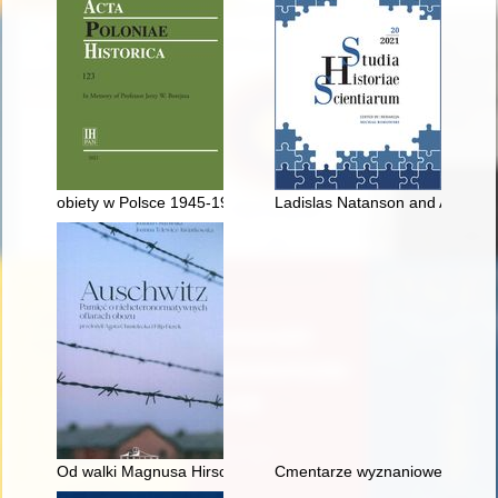
obiety w Polsce 1945-1989 - recenzja]
Ladislas Natanson and Alfred L
Od walki Magnusa Hirschfelda przeciwko paragrafowi 175 aż 
Cmentarze wyznaniowe do 1945 