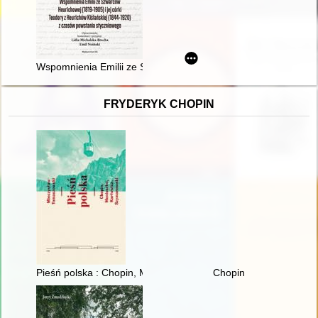
Wspomnienia Emilii ze Szwarców Heurichowej (1819-1905) i je
FRYDERYK CHOPIN
Pieśń polska : Chopin, Moniuszko, Karłowicz, Szymanowski : st
Chopin