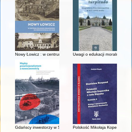
Nowy Łowicz : w centrum poligonu drawskiego od średniowiecz
Uwagi o edukacji moralnej synó
Gdańscy inwestorzy w Sopocie : prestiż finansowy i towarzyski
Polskość Mikołaja Kopernika z 