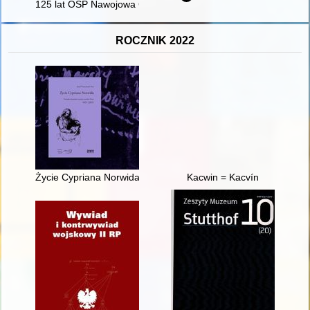
125 lat OSP Nawojowa Góra
ROCZNIK 2022
Życie Cypriana Norwida : pamiątka dwusetnej rocznicy urodzi
Kacwin = Kacvín