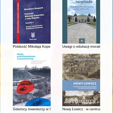
Polskość Mikołaja Kopernika z rodu Ślązaka
Uwagi o edukacji moralnej synó
Gdańscy inwestorzy w Sopocie : prestiż finansowy i towarzyski
Nowy Łowicz : w centrum polig