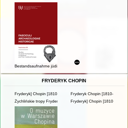
Bestandsaufnahme jüdischer Friedhöfe und ihrer Relikte zwis
FRYDERYK CHOPIN
Fryderyk] Chopin [1810-1849]. Życie i droga twórcza
Fryderyk Chopin [1810-1849]
Żychlińskie tropy Fryderyka [Chopina]
Fryderyk] Chopin [1810-1849]