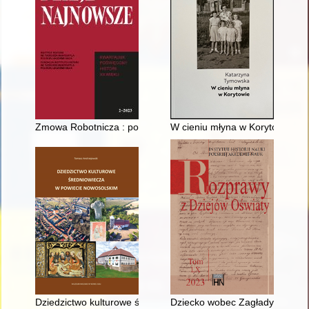
Zmowa Robotnicza : powstanie, działalność i likwidacja : epizod
W cieniu młyna w Korytowie
Dziedzictwo kulturowe średniowiecza w powiecie nowosolskim
Dziecko wobec Zagłady : Dzieck