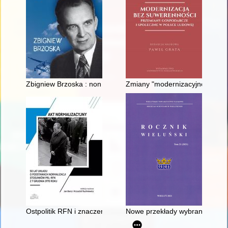
Zbigniew Brzoska : non omnis moriar
Zmiany "modernizacyjne" rolni
Ostpolitik RFN i znaczenie Układu z 7 grudnia 1970 roku
Nowe przekłady wybranych trenó