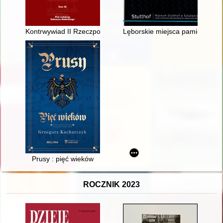
Kontrwywiad II Rzeczpospolitej. T. 9
Lęborskie miejsca pamięci : Lę
Prusy : pięć wieków
ROCZNIK 2023