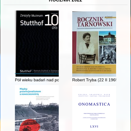
Pół wieku badań nad pomorską konspiracją w Muzeum Stuttho
Robert Tryba (22 II 1965, Tarnó