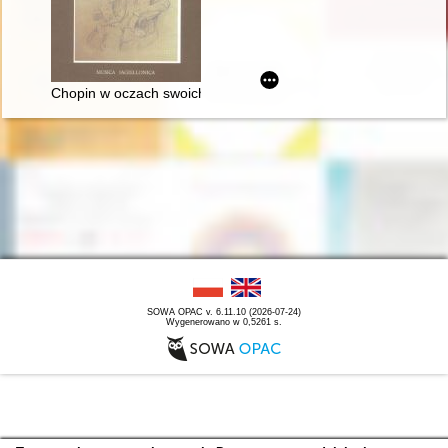
Chopin w oczach swoich uczniów
SOWA OPAC v. 6.11.10 (2026-07-24)
Wygenerowano w 0,5261 s.