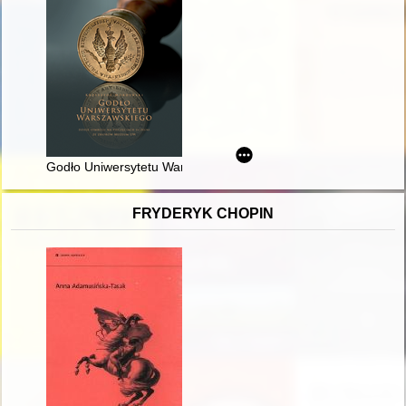
Godło Uniwersytetu Warszawskiego : dzieje symbolu na piecz
FRYDERYK CHOPIN