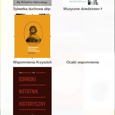
Sylwetka duchowa abp. Bronisława Dąbrowskiego
Muzyczne dziedzictwo Kościana :
Wspomnienia Krzysztofa Arciszewskiego : Polak w służbie Komp
Ocalić wspomnienia