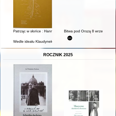
Patrząc w słońce : Hanna Orzechowska = Looking into the su
Bitwa pod Orszą 8 września 1514
Wedle ideału Klaudynek..." : wizerunek dziewiętnastowiecznej P
ROCZNIK 2025