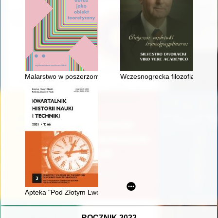
Malarstwo w poszerzonym polu : Sala Neoplastyczna jako supl
Wczesnogrecka filozofia i medyc
Apteka "Pod Złotym Lwem" na tle krótkiej historii aptekarstwa 
ROCZNIK 2022