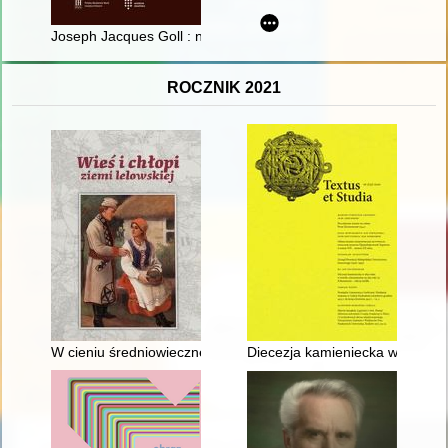
Joseph Jacques Goll : nieznany dowódca inżynierów napoleoń
ROCZNIK 2021
W cieniu średniowiecznego Lelowa : wsie i osady podmiejskie
Diecezja kamieniecka w 1830 r