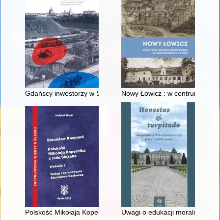
Gdańscy inwestorzy w Sopocie : prestiż finansowy i towarzyski
Nowy Łowicz : w centrum polig
Polskość Mikołaja Kopernika z rodu Ślązaka
Uwagi o edukacji moralnej synó