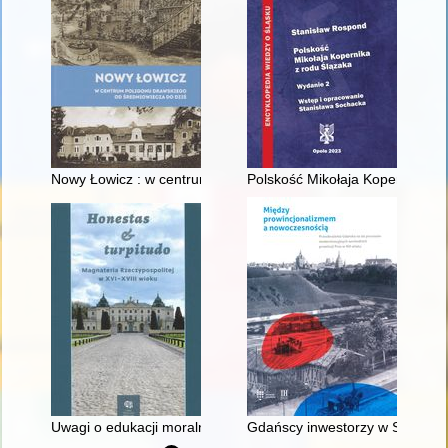
Nowy Łowicz : w centrum poligonu drawskiego od średniowiecz
Polskość Mikołaja Kopernika z 
Uwagi o edukacji moralnej synów szlacheckich w XVI-wiecznej 
Gdańscy inwestorzy w Sopocie :