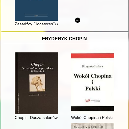
Zasadźcy ("locatores") w Małopolsce (ok. 1227-1333)
FRYDERYK CHOPIN
Chopin. Dusza salonów paryskich 1830-1848
Wokół Chopina i Polski. Siedem