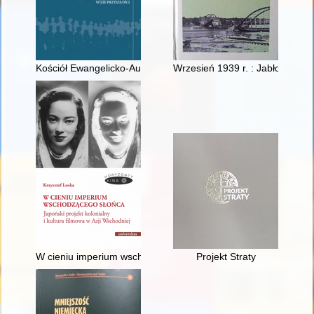
Kościół Ewangelicko-Augsburski na Mazurach i Warmii oraz jeg
Wrzesień 1939 r. : Jabłonna, L
W cieniu imperium wschodzącego słońca : japoński projekt kolo
Projekt Straty