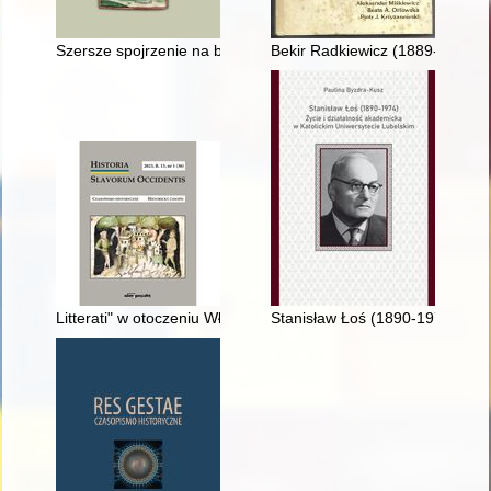
Szersze spojrzenie na badania makulaturowe na przykładzie 
Bekir Radkiewicz (1889-1987) 
Litterati" w otoczeniu Władysława Łokietka około 1320 r
Stanisław Łoś (1890-1974) : ży