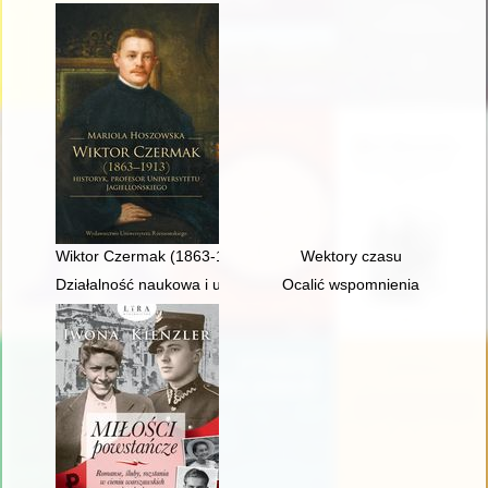
Wiktor Czermak (1863-1913) : historyk, profesor Uniwersytetu 
Wektory czasu
Działalność naukowa i upowszechniająca badania naukowe Ośro
Ocalić wspomnienia