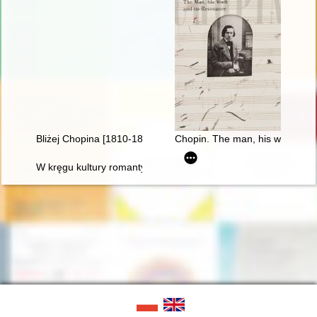
Bliżej Chopina [1810-1849]
Chopin. The man, his work and 
W kręgu kultury romantycznej. W 200-lecie urodzin Fryderyka 