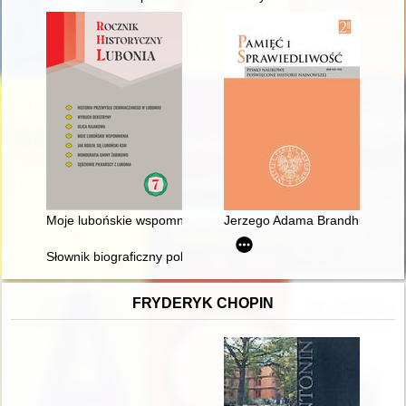
Moje lubońskie wspomnienia
Jerzego Adama Brandhubera obr
Słownik biograficzny polskiego obozu narodowego : całość w 4
FRYDERYK CHOPIN