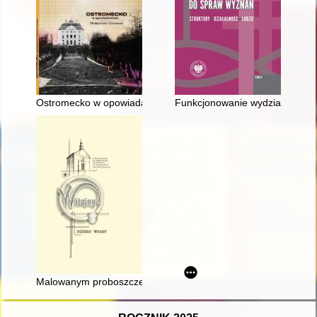
Ostromecko w opowiadaniach Małgorzaty Grosman
Funkcjonowanie wydziałów do s
Malowanym proboszczem być nie wolno i nie chcę" : niektóre f