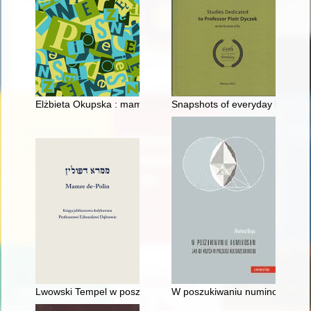
Elżbieta Okupska : mam wszystko
Snapshots of everyday life of R
Lwowski Tempel w poszukiwaniu nowego kaznodziei (1889-1891
W poszukiwaniu numinosum : Ja