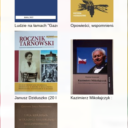
Ludzie na łamach "Gazety Kaliskiej" : przyczynek do badań biog
Opowieści, wspomnienia, reflek
Janusz Dziduszko (20 I 1938, Ustrzyki Dolne - 15 IV 2021, Tar
Kazimierz Mikołajczyk : prezes K