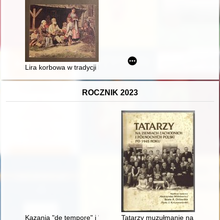
Lira korbowa w tradycji kulturowej Rzeczypospolitej
ROCZNIK 2023
Kazania "de tempore" i "de sanctis" Mikołaja z Błonia : zarys m
Tatarzy muzułmanie na ziemiach 