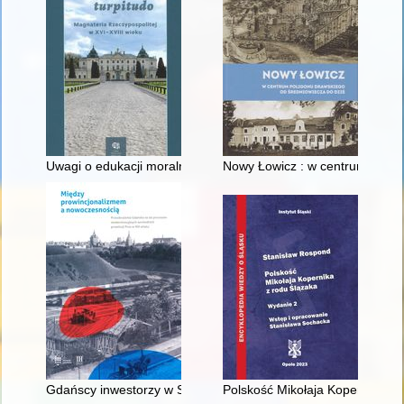
Uwagi o edukacji moralnej synów szlacheckich w XVI-wiecznej 
Nowy Łowicz : w centrum polig
Gdańscy inwestorzy w Sopocie : prestiż finansowy i towarzyski
Polskość Mikołaja Kopernika z 