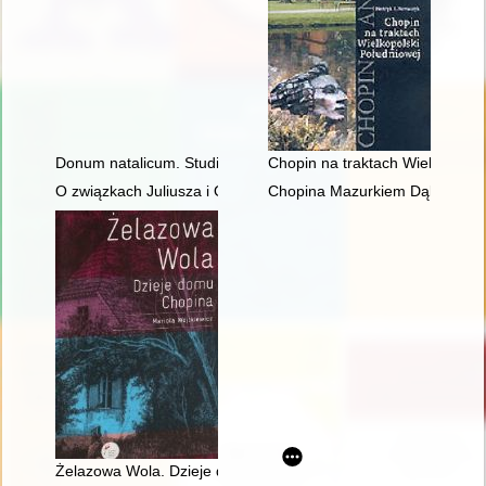
Donum natalicum. Studia Thaddaeo Przybylski octogenario de
Chopin na traktach Wielkopolsk
O związkach Juliusza i Oskara Kolbergów z Fryderykiem Cho
Chopina Mazurkiem Dąbrowskie
Żelazowa Wola. Dzieje domu Chopina