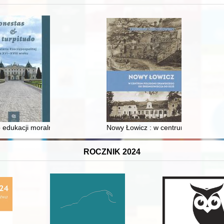
 edukacji moralnej synów szlacheckich w XVI-wiecznej Rzeczypospolite
Nowy Łowicz : w centrum poligonu dr
ROCZNIK 2024