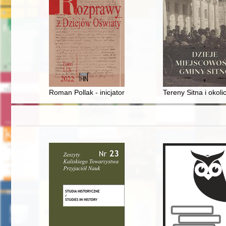
Roman Pollak - inicjator i opiekun Instytutu Kultury Pols
Tereny Sitna i okol