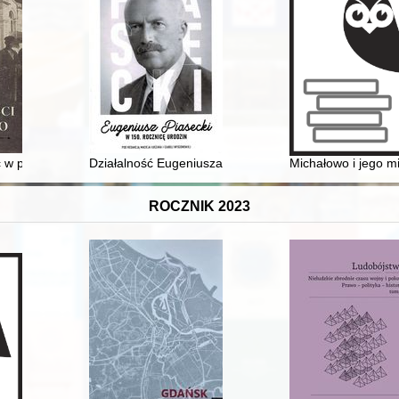
kiej im. Attilio Begeya przy Uniwersytecie w Turynie
ic w pradziejach i we wczesnym średniowieczu
Działalność Eugeniusza Piaseckiego we Lwowie w zakresi
Michałowo i jego m
ROCZNIK 2023