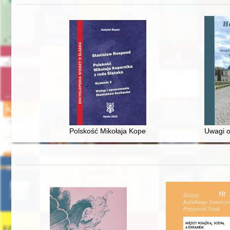
Polskość Mikołaja Kopernika z rodu Ślązaka
Uwagi o