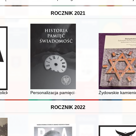
ROCZNIK 2021
atolickiej w Częstochowie w latach 2011-2020 : w czterdziestą rocznicę
Personalizacja pamięci o ofiarach Zagłady w kinie po
Żydowskie kamienic
ROCZNIK 2022