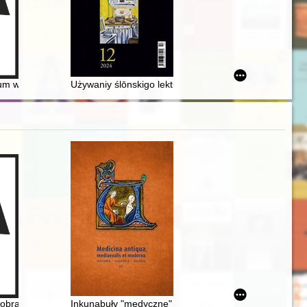
wo-Wschodniej i Ziemi Kaliskiej"
 Skwierkù" Franciszka Sędzickiego
m w Krakowie wczoraj i dziś : 90 lat Wydziału Filozoficznego Towarz
Używaniy ślōnskigo lektu we polskich państwowych 
 obrazu Matki Bożej Piekarskiej 1925-2025 : historia obrazu Matki Boże
Inkunabuły "medyczne" w zbiorze inkunabułów Bibliot