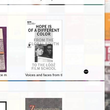
 powstania KIK-u w Częstochowie
lskim i wystawach muzealnych po 1989 roku
e mieszczańskie w Bytomiu : przykład "asymilacji"?
Voices and faces from the third world