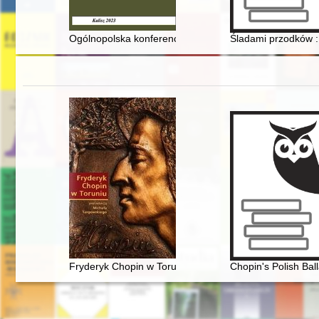
Ogólnopolska konferencja naukowa pt. "Jubileusz 165-
Śladami przodków :
Fryderyk Chopin w Toruniu
Chopin's Polish Bal