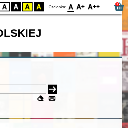
0
D
BW
YB
BY
F0
F1
F2
Czcionka:
OLSKIEJ