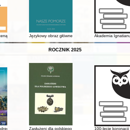
sceną związani w świetle "Słownika biograficznego Wielkopolski Południo
Językowy obraz głównego bohatera "Gôdczi ò Januszu
Akademia Ignatianu
ROCZNIK 2025
odręcznik do historii dla klasy szóstej szkoły podstawowej
Zasłużeni dla polskiego łowiectwa
100-lecie koronacji