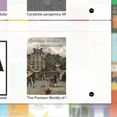
o 2022 r
"ludzie - Żydom" czy "Niemcy - ludziom" zgotowali ten los ? : perspekt
Cyrylickie pergaminy MS Fragm. 244 ze zbiorów Archiw
in, Krasiński, Norwid
wski i młody Chopin
The Parisian Worlds of Frédéric Chopin