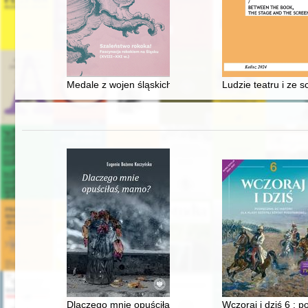
Medale z wojen śląskich
Ludzie teatru i ze 
Dlaczego mnie opuściłaś, mamo?
Wczoraj i dziś 6 : p