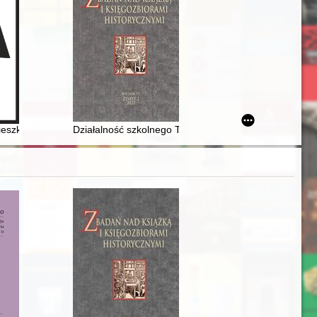
e fizjoterapii, higieny i profilaktyki zdrowotnej w latach 1899-1915
ieszkańcy minionych lat
Działalność szkolnego Towarzystwa Czytelniczego w G