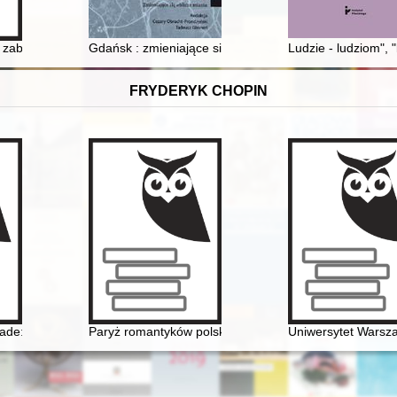
lecia Poznańskiego Towarzystwa Przyjaciół Nauk". Poznań, 11-12 luteg
 zabytki Gminy Krasne
Gdańsk : zmieniające się oblicze miasta
Ludzie - ludziom", 
FRYDERYK CHOPIN
lade: Op. 38 as Narrative of National Martyrdom
Paryż romantyków polskich: Mickiewicz, Słowacki, Chop
Uniwersytet Warsza