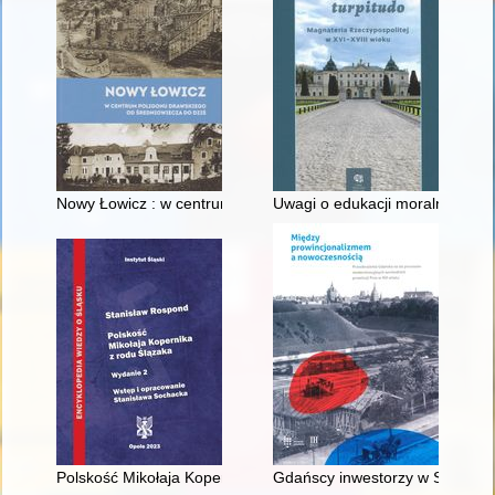
Nowy Łowicz : w centrum poligonu drawskiego od średniowiecz
Uwagi o edukacji moralnej synó
Polskość Mikołaja Kopernika z rodu Ślązaka
Gdańscy inwestorzy w Sopocie :