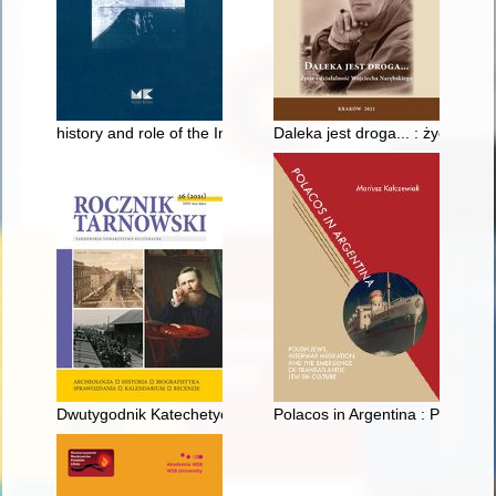
history and role of the Institute of Art History Photo Archive i
Daleka jest droga... : życie i d
Dwutygodnik Katechetyczny i Duszpasterski" ks. Walentego Gad
Polacos in Argentina : Polish J