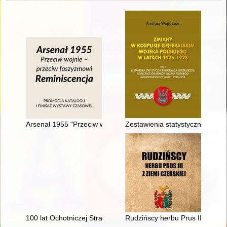
Arsenał 1955 "Przeciw wojnie - przeciw faszyzmowi" : reminisc
Zestawienia statystyczne i in
100 lat Ochotniczej Straży Pożarnej w Kożuchowie (1925-2025
Rudzińscy herbu Prus III z ziem