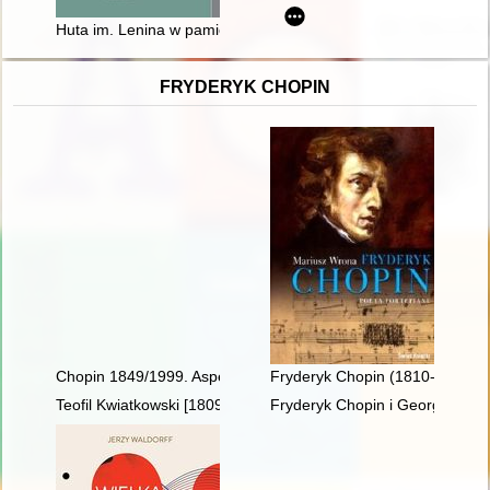
Huta im. Lenina w pamięci jej pracowników : wywiady ze świ
FRYDERYK CHOPIN
Chopin 1849/1999. Aspekte der Rezeptions- und Interpretatio
Fryderyk Chopin (1810-1849). P
Teofil Kwiatkowski [1809-1891] i Chopin
Fryderyk Chopin i George Sand w