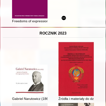
Freedoms of expression, political extremism and seditious spee
ROCZNIK 2023
Gabriel Narutowicz (1865-1922) : pierwszy Prezydent Rzeczyposp
Źródła i materiały do dziejów s