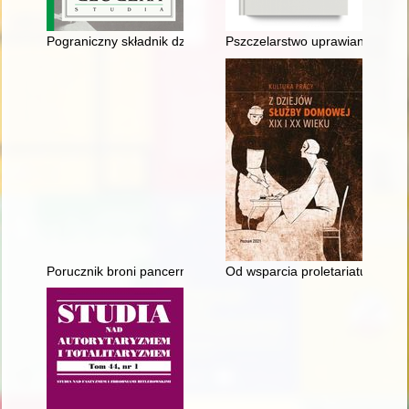
Pograniczny składnik dzieł Zygmunta Glogera : ukraińska rece
Pszczelarstwo uprawiane przez 
Porucznik broni pancernych Edward Manteuffel : Charków †1
Od wsparcia proletariatu do "sam