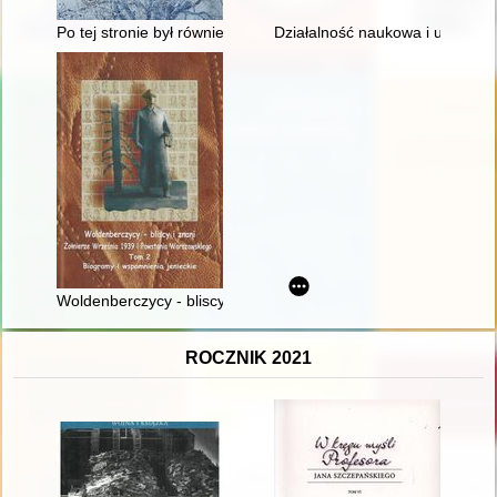
Po tej stronie był również człowiek : mieszkańcy przedwojen
Działalność naukowa i upowsze
Woldenberczycy - bliscy i znani : żołnierze Września 1939 i P
ROCZNIK 2021