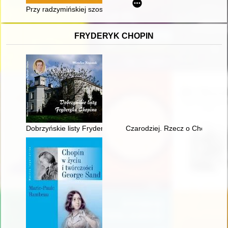
Przy radzymińskiej szosie : Kościół Chrystusa Króla jako wot
FRYDERYK CHOPIN
Dobrzyńskie listy Fryderyka F. Chopina. Fryderyk Chopin na M
Czarodziej. Rzecz o Chopinie [