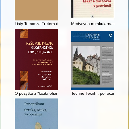
Listy Tomasza Tretera do biskupa Szymona Rudnickiego w spraw
Medycyna mirakularna w przekaz
O pożytku z "kozła ofiarnego" w walce politycznej : przypadek 
Techne Texnh : półrocznik Insty