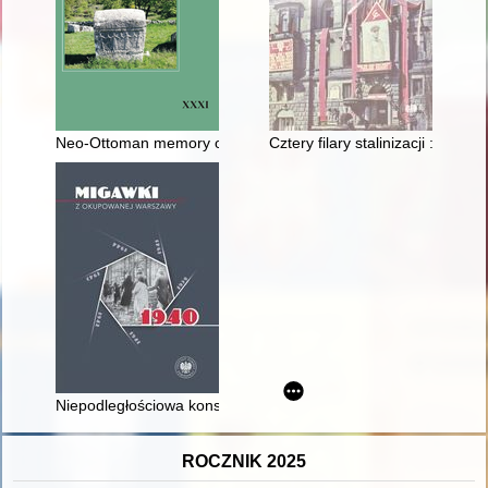
Neo-Ottoman memory of "New Turkey"
Cztery filary stalinizacji : zie
Niepodległościowa konspiracja młodzieżowa w Warszawie po klę
ROCZNIK 2025