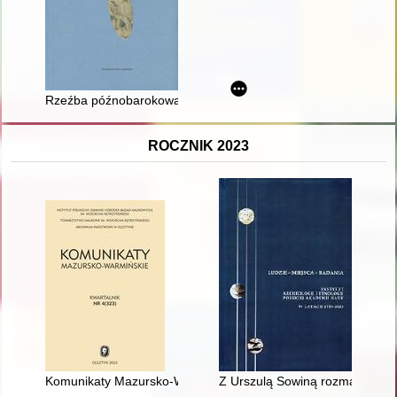
Rzeźba późnobarokowa w przestrzeni publicznej w centralnej 
ROCZNIK 2023
Komunikaty Mazursko-Warmińskie : czasopismo poświęcone prze
Z Urszulą Sowiną rozmawia Ka