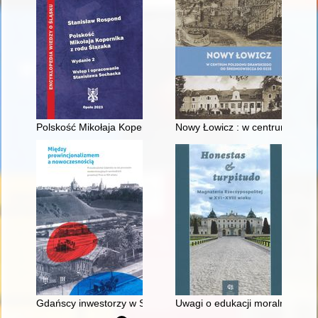
Polskość Mikołaja Kopernika z rodu Ślązaka
Nowy Łowicz : w centrum polig
Gdańscy inwestorzy w Sopocie : prestiż finansowy i towarzyski
Uwagi o edukacji moralnej synó