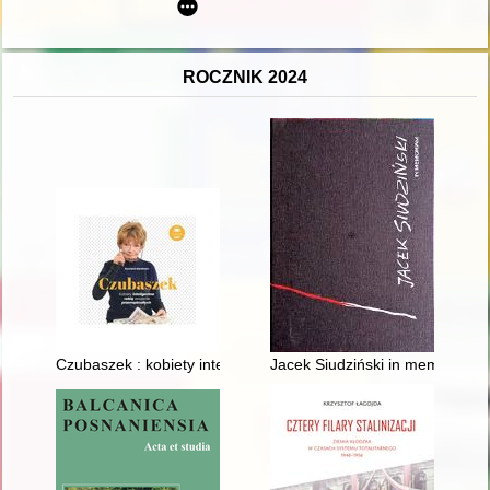
ROCZNIK 2024
Czubaszek : kobiety inteligentne robią wrażenie przemądrzały
Jacek Siudziński in memoriam