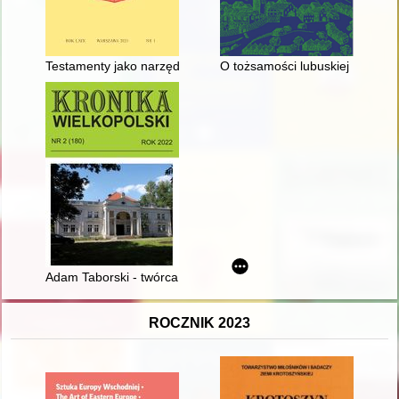
Testamenty jako narzędzia władzy : wnioski z analizy późnoś
O tożsamości lubuskiej : z dy
Adam Taborski - twórca Wielkopolskiego Parku Zoologicznego
ROCZNIK 2023