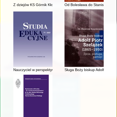
Z dziejów KS Górnik Kłodawa
Od Bolesława do Stanisława : z
Nauczyciel w perspektywie czasopisma "Kościół i Szkoła" (184
Sługa Boży biskup Adolf Piotr S