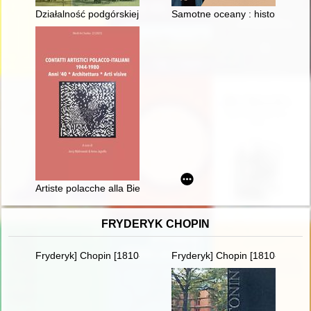
Działalność podgórskiej parafii św. Józefa od XIX w. po czasy
Samotne oceany : historia Kryst
Artiste polacche alla Biennale di Venezia (1952-1980)
FRYDERYK CHOPIN
Fryderyk] Chopin [1810-1849] i George Sand [1804-1876] miło
Fryderyk] Chopin [1810-1849]. 