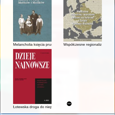
Melancholia księcia pruskiego Albrechta Fryderyka (1553-1618
Współczesne regionalizmy i se
Łotewska droga do niepodległości 1917-1921