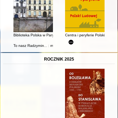
Biblioteka Polska w Paryżu - dzieje, zbiory, ludzie : zarys biblio
Centra i peryferie Polski Ludow
To nasz Radzymin... : monografia Towarzystwa Przyjaciół Rad
ROCZNIK 2025