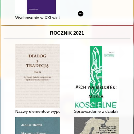
Wychowanie w XXI wieku : 80. rocznica heroicznej śmierci bł.
ROCZNIK 2021
Nazwy elementów wyposażenia turysty górskiego początku XX 
Sprawozdanie z działalności To