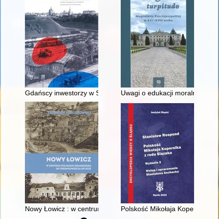
Gdańscy inwestorzy w Sopocie : prestiż finansowy i towarzyski
Uwagi o edukacji moralnej synó
Nowy Łowicz : w centrum poligonu drawskiego od średniowiecz
Polskość Mikołaja Kopernika z 