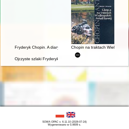
Fryderyk Chopin. A diary in images. Original idea and text b
Chopin na traktach Wielkopolsk
Ojczyste szlaki Fryderyka Chopina
SOWA OPAC v. 6.11.10 (2026-07-24)
Wygenerowano w 0,4609 s.