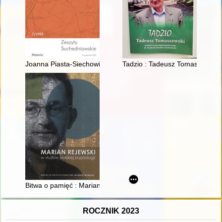
Joanna Piasta-Siechowicz 9 lutego 1965 r. - 10 października 2
Tadzio : Tadeusz Tomaszewski 
Bitwa o pamięć : Marian Rejewski i sukcesy polskich kryptolo
ROCZNIK 2023