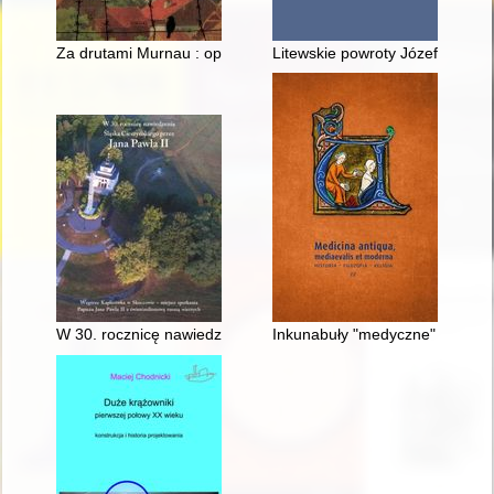
Za drutami Murnau : opowieść ojca i syna
Litewskie powroty Józefa Mackie
W 30. rocznicę nawiedzenia Śląska Cieszyńskiego przez Jana 
Inkunabuły "medyczne" w zbiorz