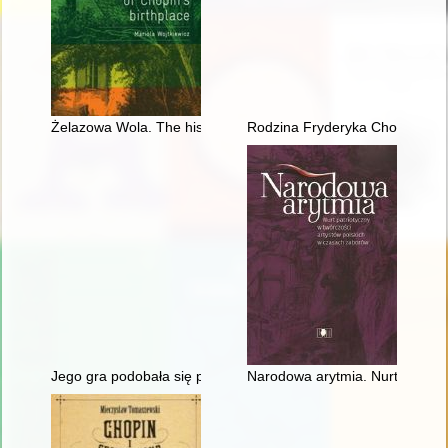
Żelazowa Wola. The history of Chopin's birthplace
Rodzina Fryderyka Chopina na p
Jego gra podobała się przede wszystkim damom... Chopin i ko
Narodowa arytmia. Nurt patriot