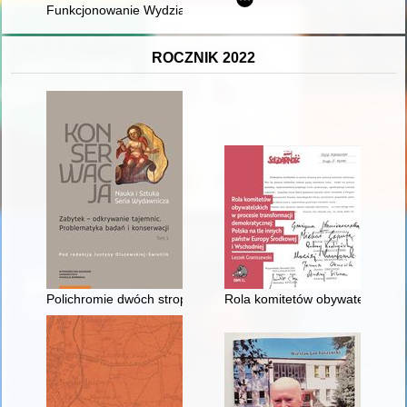
Funkcjonowanie Wydziałów Wojskowych KPRP/KPP, KPZU i KP
ROCZNIK 2022
Polichromie dwóch stropów autorstwa Ferdinanda Wilhelma Sid
Rola komitetów obywatelskich w