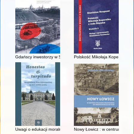
Gdańscy inwestorzy w Sopocie : prestiż finansowy i towarzyski
Polskość Mikołaja Kopernika z 
Uwagi o edukacji moralnej synów szlacheckich w XVI-wiecznej 
Nowy Łowicz : w centrum polig