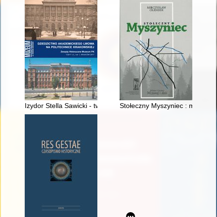
Izydor Stella Sawicki - twórca Politechniki Krakowskiej
Stołeczny Myszyniec : miasto i g