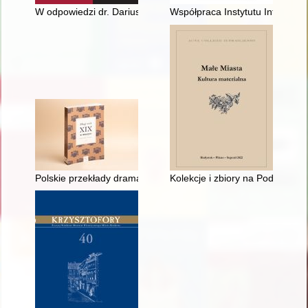
W odpowiedzi dr. Dariuszowi Faszczy na recenzję książki And
Współpraca Instytutu Informacj
Polskie przekłady dramatów muzycznych Richarda Wagnera jak
Kolekcje i zbiory na Podlasiu :