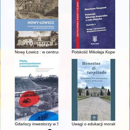
Nowy Łowicz : w centrum poligonu drawskiego od średniowiecz
Polskość Mikołaja Kopernika z 
Gdańscy inwestorzy w Sopocie : prestiż finansowy i towarzyski
Uwagi o edukacji moralnej synó