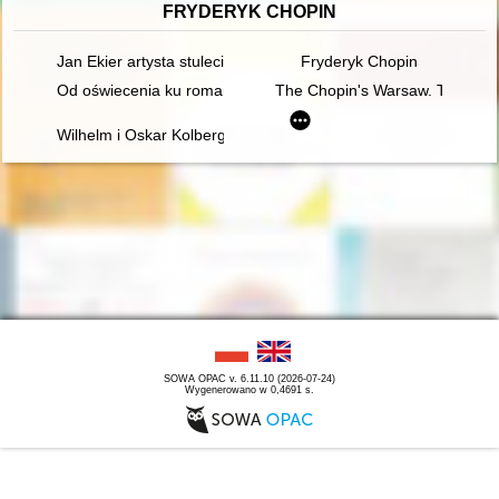
FRYDERYK CHOPIN
Jan Ekier artysta stulecia - w darze Chopinowi. Księga dedykow
Fryderyk Chopin
Od oświecenia ku romantyzmowi i dalej... Autorzy, dzieła, czytel
The Chopin's Warsaw. The Chop
Wilhelm i Oskar Kolbergowie - zarys życia i przyjaźni z Fryde
SOWA OPAC v. 6.11.10 (2026-07-24)
Wygenerowano w 0,4691 s.