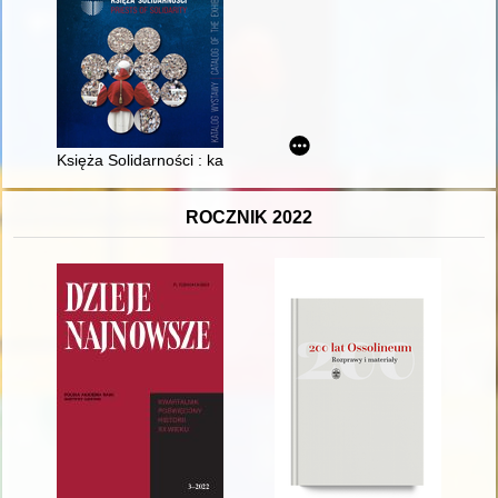
Księża Solidarności : katalog wystawy = Priests of Solidarity : c
ROCZNIK 2022