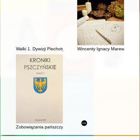
Walki 1. Dywizji Piechoty im. Tadeusza Kościuszki o Jabłonnę 
Wincenty Ignacy Marewicz o (wie
Zobowiązania pańszczyźniane pszczyńskich chłopów