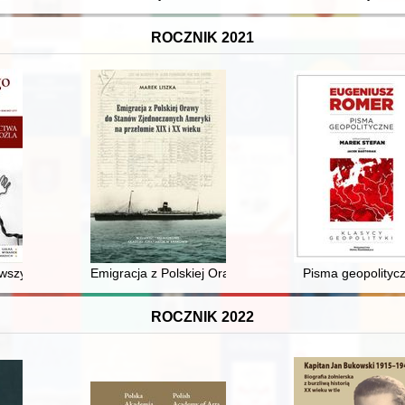
ROCZNIK 2021
s toros")
wszyscy się zbroją : broń sieczna i kolna w zbiorach Muzeum Ziemi Kozi
Emigracja z Polskiej Orawy do Stanów Zjednoczonych 
Pisma geopolityc
ROCZNIK 2022