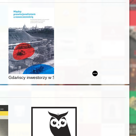
Ślązaka
Gdańscy inwestorzy w Sopocie : prestiż finansowy i towarzyski lo