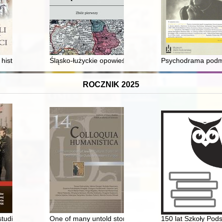
ej służby zdrowia : 1918-1939. Cz. 1
 : historia rodziny Ulmów, męczenników, którzy pomagali Żydom
Śląsko-łużyckie opowieści : zbiór pierwszy
Psychodrama podmi
ROCZNIK 2025
as Vermächtnis : Reden von Überlebenden in Auschwitz = The legacy : 
studia z dziejów konspiracji niepodległościowej na Rzeszowszczyźnie 
One of many untold stories of Jewish life in Polish lan
150 lat Szkoły Pod