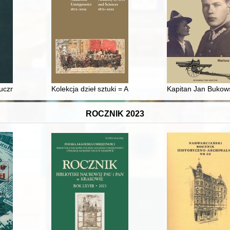
trzelcach Krajeńskich
tucznej biżuterii Muzeum Okręgowego w Koninie
Kolekcja dzieł sztuki = Art Collection
Kapitan Jan Bukowsk
ROCZNIK 2023