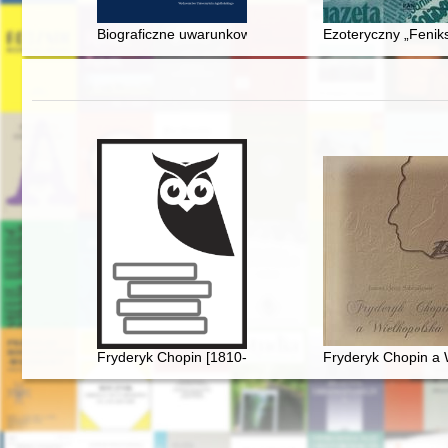
Biograficzne uwarunkowania działalności naukowo-dyda
Ezoteryczny „Fenik
Fryderyk Chopin [1810-1849]
Fryderyk Chopin a 