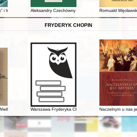
ktycznej i społecznej Anny Przecławskiej (1929‒2010)
s” i Wacław Liwski = An esoteric Ephemeron and Wacław Liwski
Aleksandry Czechówny dwie wyprawy do wód - do Iwonicz
Romuald Węcławski 
FRYDERYK CHOPIN
Wielkopolska
Warszawa Fryderyka Chopina
Naczelnym u nas jes