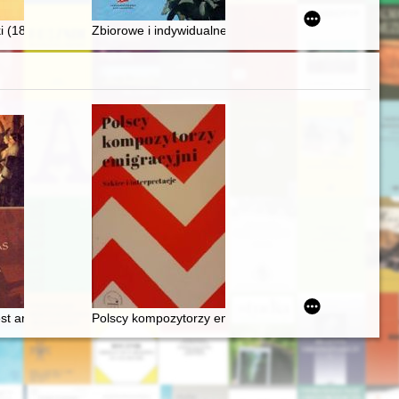
a (1875 r.) i Szczawnicy (1880 r.) : wybór z „Dziennika”
(1898-1947) : żołnierz, kolejarz, jeden z pierwszych w Gorzowie
Zbiorowe i indywidualne zaangażowanie Polonii ameryk
t artystą". O legendzie Fryderyka Chopina w literaturze polskiej
Polscy kompozytorzy emigracyjni. Szkice i interpretacj