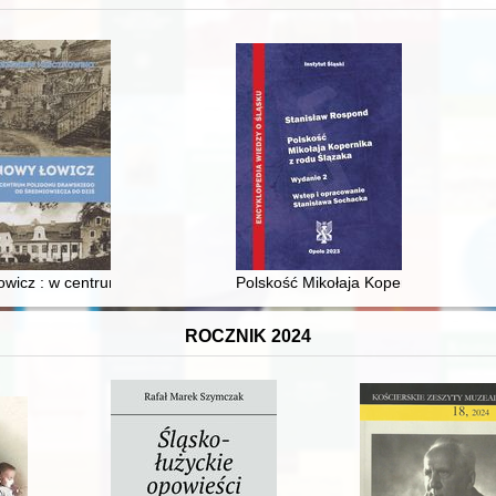
XVI-wiecznej Rzeczypospolitej
wicz : w centrum poligonu drawskiego od średniowiecza do dziś
Polskość Mikołaja Kopernika z rodu 
ROCZNIK 2024