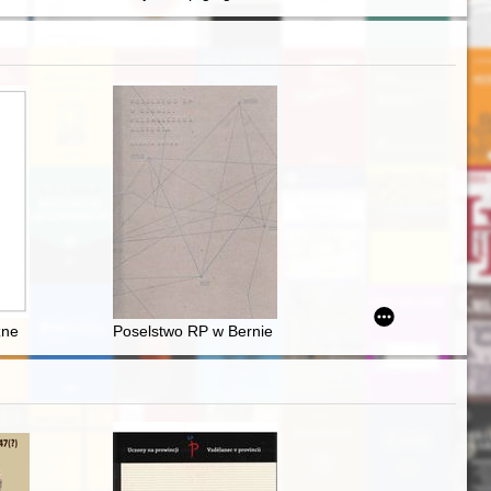
elskiej
Ameryki na przełomie XIX i XX wieku
zne
Poselstwo RP w Bernie : przemilczana historia