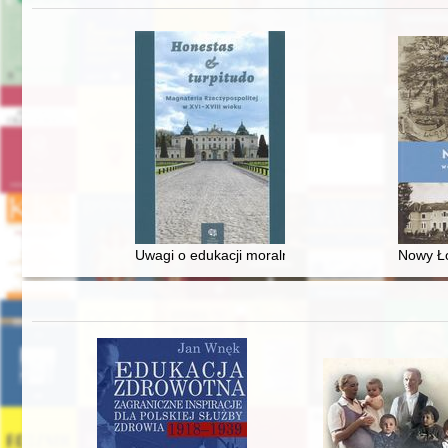
Uwagi o edukacji moralnej synów szlacheckich w 
Nowy Ło