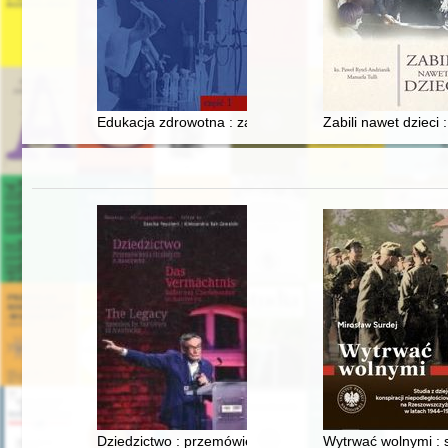
Edukacja zdrowotna : zagraniczne inspiracje dla polski
Zabili nawet dzieci
Dziedzictwo : przemówienia Ocalałych z Auschwitz = D
Wytrwać wolnymi : 