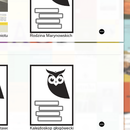
otu wierszy Stanisława Gostkowskiego w PRL-owskiej rzeczywistości
Rodzina Marynowskich : gałąź sandomierska w XIX/X
speeches by Survivors in Auschwitz
w latach 1944-1956
ds before the Shoah
stawowej w Trzcianie : 1875-2025 : śladami wspomnień, drogami warto
Kalejdoskop głogówecki. T. 1