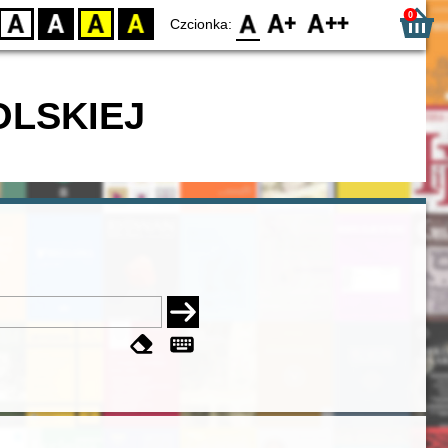
0
D
BW
YB
BY
F0
F1
F2
Czcionka:
OLSKIEJ