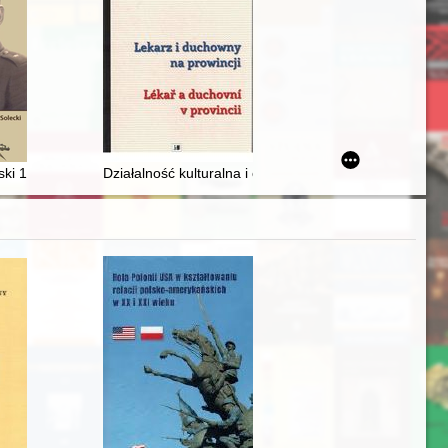
i 1915-1947(?) : biografia żołnierska z burzliwą historią XX wieku w tl
Działalność kulturalna i oświatowa częstochowskich le