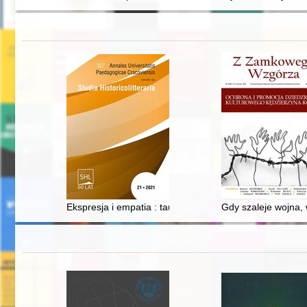
Ekspresja i empatia : tauromachia okiem Reymonta ("Lo
Gdy szaleje wojna, 