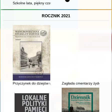
Szkolne lata, piękny czas... Zespół Szkół Ponadpodstawowych n
ROCZNIK 2021
Przyczynek do dziejów wsi Kołybki
Zagłada cmentarzy żydowskich 