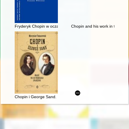
Fryderyk Chopin w oczach Rosjan. Antologia. Friderik źopen g
Chopin and his work in the conte
Chopin i George Sand. Miłość nie od pierwszego spojrzenia