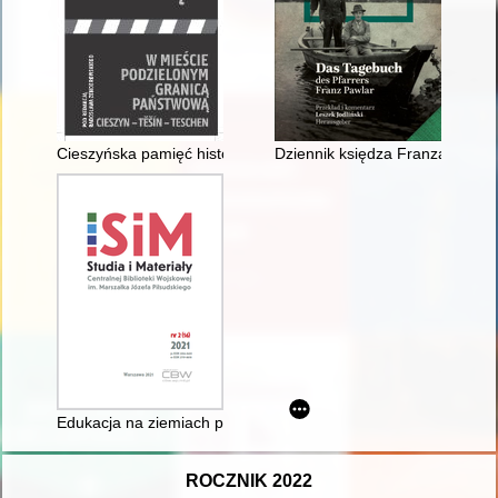
Cieszyńska pamięć historyczna, czyli tramwajem do krainy ml
Dziennik księdza Franza Pawla
Edukacja na ziemiach polskich pod okupacją niemiecką 1939-1945
ROCZNIK 2022