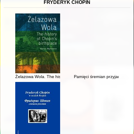
FRYDERYK CHOPIN
Żelazowa Wola. The history of Chopin's birthplace
Pamięci śremian przyjaciół Fry