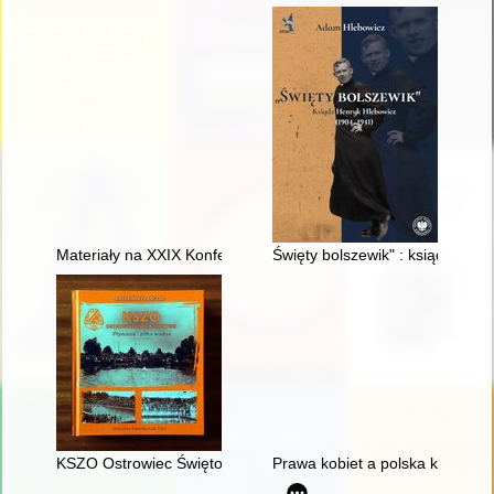
Materiały na XXIX Konferencję Historyczną "Z dziejów ziemi d
Święty bolszewik" : ksiądz Hen
KSZO Ostrowiec Świętokrzyski : pływanie i piłka wodna : 1930
Prawa kobiet a polska konstytucj