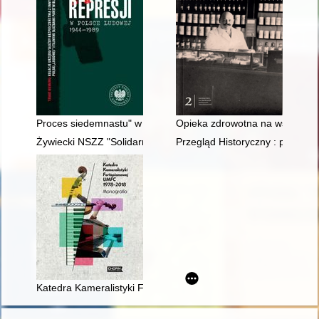
Proces siedemnastu" w Radomsku (7 maja 1946 roku) : najtra
Opieka zdrowotna na wsi na prz
Żywiecki NSZZ "Solidarność" w okresie stanu wojennego : dz
Przegląd Historyczny : pismo T
Katedra Kameralistyki Fortepianowej UMFC 1978-2018 : mono