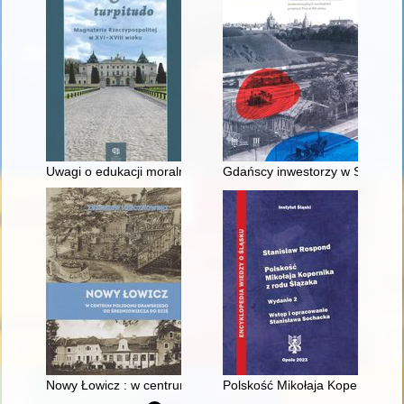
Uwagi o edukacji moralnej synów szlacheckich w XVI-wiecznej 
Gdańscy inwestorzy w Sopocie :
Nowy Łowicz : w centrum poligonu drawskiego od średniowiecz
Polskość Mikołaja Kopernika z 