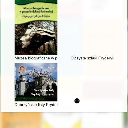
Muzea biograficzne w procesie edukacji kulturalnej. Ekspozyc
Ojczyste szlaki Fryderyka Chop
Dobrzyńskie listy Fryderyka F. Chopina. Fryderyk Chopin na M