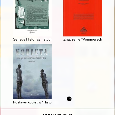
Sensus Historiae : studia interdyscyplinarne. 2022, [nr] 3
Znaczenie "Pommersche Kunstg
Postawy kobiet w "Historiach Kościelnych" Sokratesa scholas