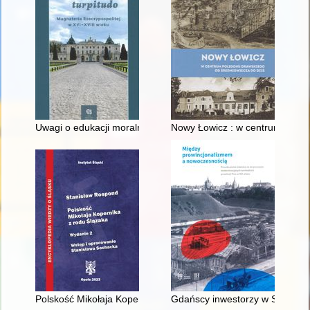
Uwagi o edukacji moralnej synów szlacheckich w XVI-wiecznej 
Nowy Łowicz : w centrum polig
Polskość Mikołaja Kopernika z rodu Ślązaka
Gdańscy inwestorzy w Sopocie :