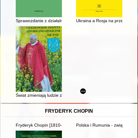
Sprawozdanie z działalności Wieluńskiego Towarzystwa Nauk
Ukraina a Rosja na przełomie d
Świat zmieniają ludzie z pasją: Pan Staszek Kuciński
FRYDERYK CHOPIN
Fryderyk Chopin [1810-1849]
Polska i Rumunia - związki histo