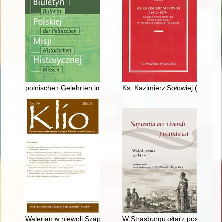
polnischen Gelehrten im Dienst der Diplomatie : Die Frieden
Ks. Kazimierz Sołowiej (1912-19
Walerian w niewoli Szapura I : czy Orozjusz znał "De mortibus
W Strasburgu ołtarz posiadają 