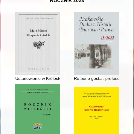
ROCZNIK 2023
Ustanowienie w Królestwie Polskim "Towarzystwa krajowego d
Re bene gesta : profesor Micha