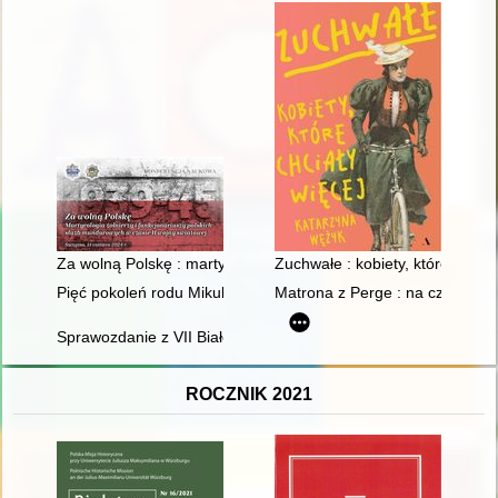
Za wolną Polskę : martyrologia żołnierzy, policjantów i funkcj
Zuchwałe : kobiety, które chciał
Pięć pokoleń rodu Mikulskich. T. 1
Matrona z Perge : na czele pod
Sprawozdanie z VII Białostockiej Letniej Szkoły Historii Kobiet 
ROCZNIK 2021