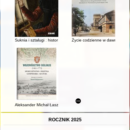
Suknia i sztalugi : historie dawnych malarek
Życie codzienne w dawnym Dzier
Aleksander Michał Łaszcz (ok. 1670-1720) - wojewoda bełski i
ROCZNIK 2025