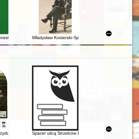
estie" z 1945 i 1947 r. w powiecie wysokomazowieckim : przebieg i re
Władysław Kosterski-Spalski jako fotograf
dawne opactwo w Lubomierzu 1278-2025
j
 żydowskiego w Kutnie = The history of the Jewish cemetery in Kutno
Spacer ulicą Strzelców Bytomskich w Opolu