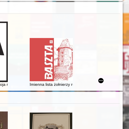
w.", Warszawa 10-11 czerwca 2021 r
wieku : zarządzanie i eksploatacja
ja rodzina i ja
Imienna lista żołnierzy rosyjskich z czerskiego pod