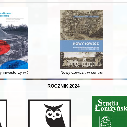
 inwestorzy w Sopocie : prestiż finansowy i towarzyski lokalnego mies
Nowy Łowicz : w centrum poligonu dr
ROCZNIK 2024