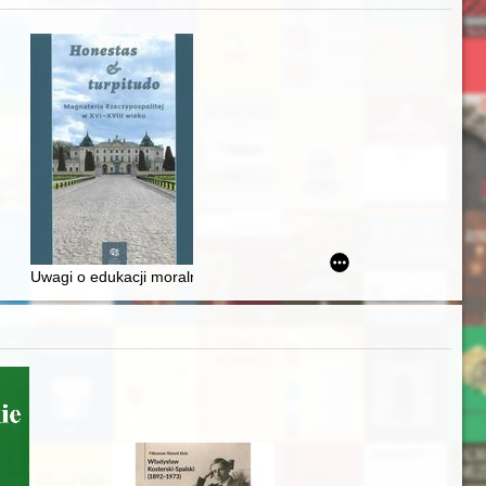
zczaństwa w 2. poł. XIX w
awskiego od średniowiecza do dziś
Uwagi o edukacji moralnej synów szlacheckich w XVI-wiecznej Rze