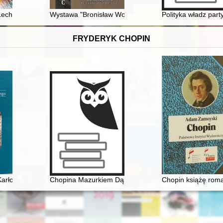
ą i sowiecką 1939 roku
 Lecha Bądkowskiego (1920-1984) i jego wizji Rzeczypospolitej
Wystawa "Bronisław Wojciech Linke (1906-1962) - ret
Polityka władz par
FRYDERYK CHOPIN
a Chopina
arłowicza i Szymanowskiego : szkice i studia o muzyce z czasów Młode
Chopina Mazurkiem Dąbrowskiego urzeczenie
Chopin książę rom