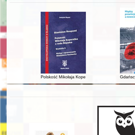
Polskość Mikołaja Kopernika z rodu Ślązaka
Gdańscy