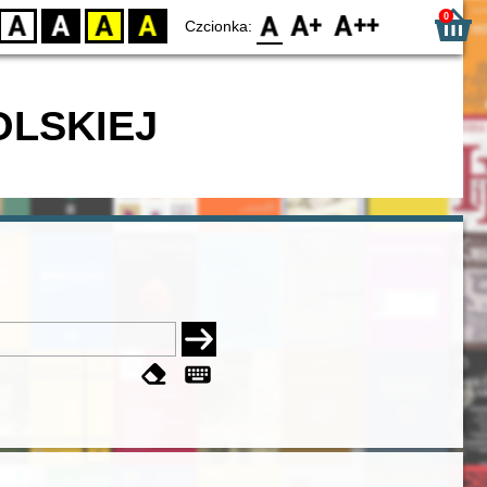
0
D
BW
YB
BY
F0
F1
F2
Czcionka:
OLSKIEJ