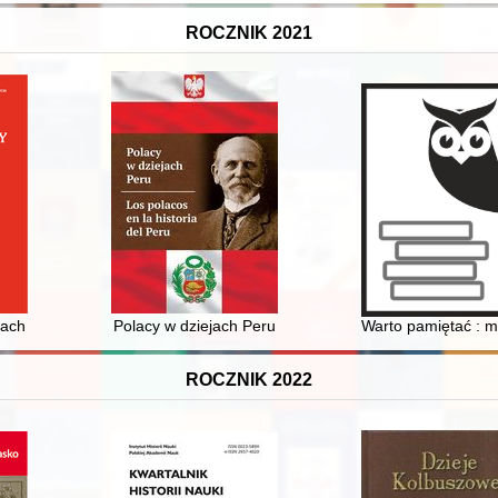
ROCZNIK 2021
rchiwistyki. Sieci archiwalne. Odkrycia archiwalne przełomu XX-XXI 
h królewskich Wielkiego Księstwa Litewskiego w drugiej połowie XVII 
Polacy w dziejach Peru
Warto pamiętać : mo
ROCZNIK 2022