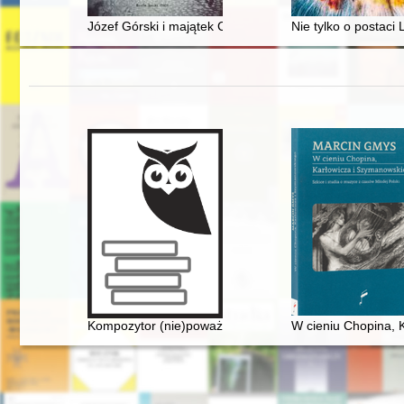
Józef Górski i majątek Ceranów pod okupacją niemieck
Nie tylko o postaci
Kompozytor (nie)poważny. Poczucie humoru Fryderyk
W cieniu Chopina, K