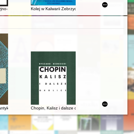
rospektywa" w Centrum Sztuki Współczesnej "Znaki Czasu" w Toruniu
tyjno-państwowych wobec Kościoła gdańskiego w latach 1951-1956
Kolej w Kalwarii Zebrzydowskiej (1888-2023) : z okazji o
j Polski
antyków
Chopin, Kalisz i dalsze okolice