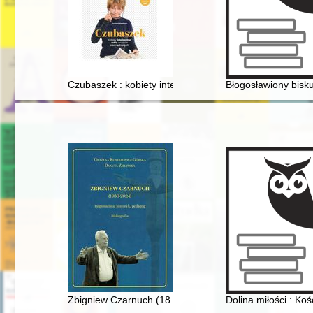
Czubaszek : kobiety inteligentne robią wrażenie przem
Błogosławiony bisk
Zbigniew Czarnuch (18.03.1930 - 22.09.2024) : regionali
Dolina miłości : K