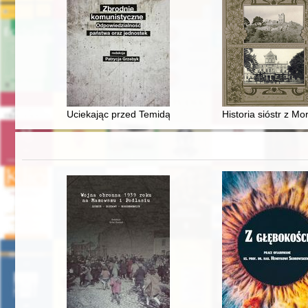
Uciekając przed Temidą" : bezsilność polskich organów 
Historia sióstr z Mo