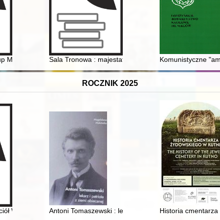
ądrzałych
up Michał Kozal
Sala Tronowa : majestat króla i Rzeczypospolitej
Komunistyczne "amn
ROCZNIK 2025
sta, historyk, pedagog : bibliografia
ościół Wniebowzięcia Najświętszej Maryi Panny i św. Maternusa oraz 
Antoni Tomaszewski : lekarz i patriota z ziemi obiecane
Historia cmentarza