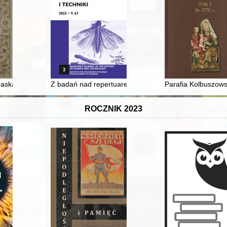
ścigania w sprawie ekstradycji Stefana Michnika
raska
Z badań nad repertuarem operowym Teatru Narodowego 
Parafia Kolbuszow
ROCZNIK 2023