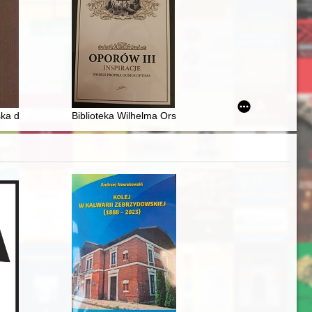
w drugiej połowie XVIII w. : nieznana praca magisterska obroniona 
ska do roku 1772
Biblioteka Wilhelma Orsettiego w Witoni