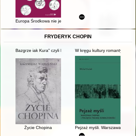
Europa Środkowa nie jest państwem, lecz kulturą, losem : Ku
FRYDERYK CHOPIN
Bazgrze iak Kura" czyli Fryderyk Chopin i powstańcy listopad
W kręgu kultury romantycznej. 
Życie Chopina
Pejzaż myśli. Warszawa Chopina