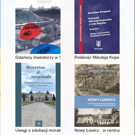
Gdańscy inwestorzy w Sopocie : prestiż finansowy i towarzyski
Polskość Mikołaja Kopernika z 
Uwagi o edukacji moralnej synów szlacheckich w XVI-wiecznej 
Nowy Łowicz : w centrum polig