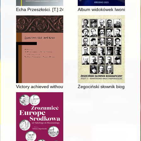
Echa Przeszłości. [T.] 24, [nr] 2 (2023)
Album widokówek Iwonicza-Zdroj
Victory achieved without fighting, or the doctrine of containm
Żegociński słownik biograficzny.