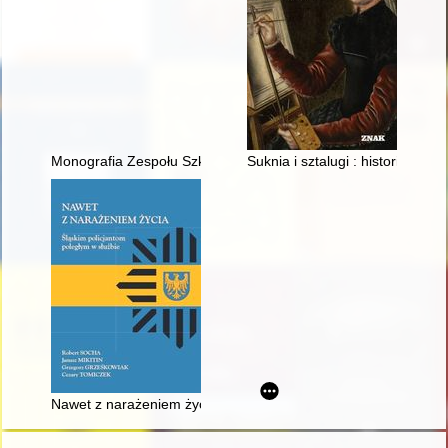
Monografia Zespołu Szkół Samochodowych im. Tadeusza Kościu
Suknia i sztalugi : historie daw
Nawet z narażeniem życia : śląskim policjantom poległym w sł