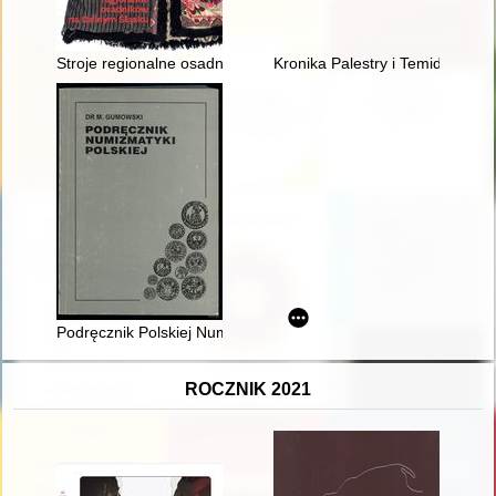
Stroje regionalne osadników na Dolnym Śląsku : Kresy Wschod
Kronika Palestry i Temidy w Po
Podręcznik Polskiej Numizmatyki : (wyjątki dotyczące wscho
ROCZNIK 2021