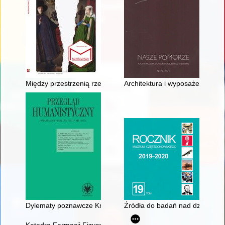
Między przestrzenią rzeczywistą a symboliczną : reprezentacj
Architektura i wyposażenie koś
Dylematy poznawcze Krzysztofa Kolumba = Cognitive dilemma
Źródła do badań nad dziejami sz