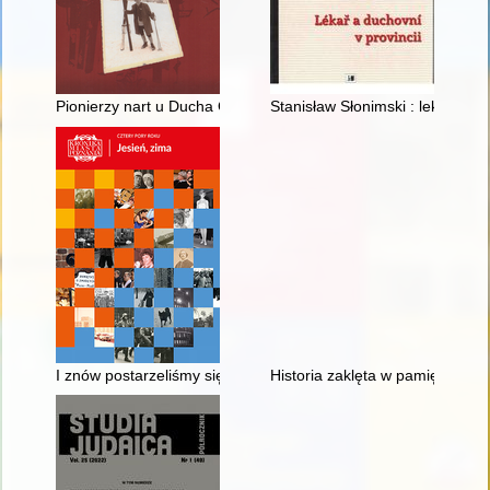
Pionierzy nart u Ducha Gór : początki narciarstwa w Karkonosz
Stanisław Słonimski : lekarz, u
I znów postarzeliśmy się o rok, czyli Jak poznaniacy obchodzil
Historia zaklęta w pamięci : Sta