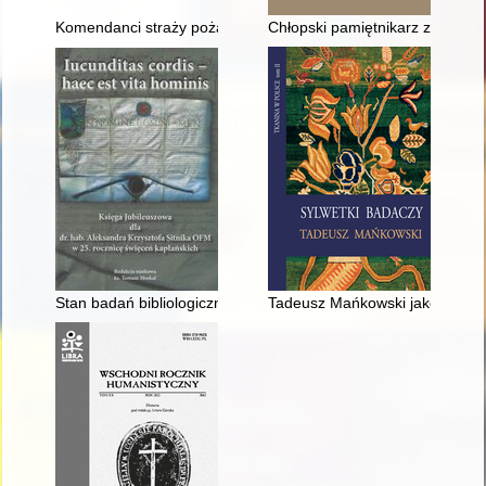
Komendanci straży pożarnych województwa kieleckiego i świę
Chłopski pamiętnikarz z podraw
Stan badań bibliologicznych o bibliotekach Zgromadzenia Ksi
Tadeusz Mańkowski jako badacz