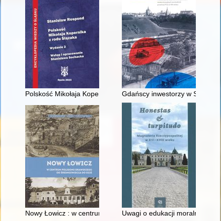
Polskość Mikołaja Kopernika z rodu Ślązaka
Gdańscy inwestorzy w Sopocie :
Nowy Łowicz : w centrum poligonu drawskiego od średniowiecz
Uwagi o edukacji moralnej synó