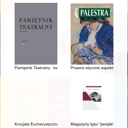
Pamiętnik Teatralny : kwartalnik poświęcony historii i krytyce t
Prawno-etyczne aspekty wykon
Krucjata Eucharystyczna Dzieci w parafii Śliwno w latach 1934
Magazyny typu "people" na pol