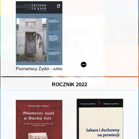
Poznańscy Żydzi - szkic do dziejów : rabini, synagogi, szkoł
ROCZNIK 2022