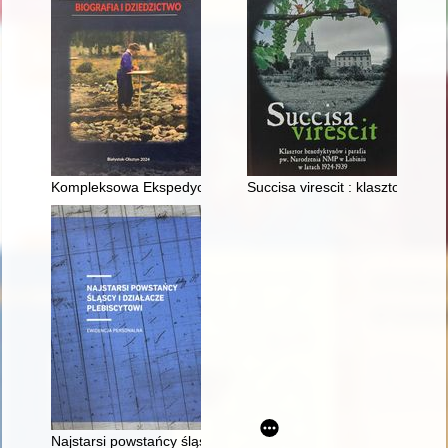
Kompleksowa Ekspedycja Jaćwieska : biografia i dziedzictwo
Succisa virescit : klasztor be
Najstarsi powstańcy śląscy i działacze plebiscytowi : ewidencj