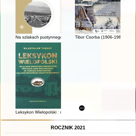
Na szlakach pustynnego losu : Armia Polska na Wschodzie w 
Tibor Csorba (1906-1985) : wid
Leksykon Wielopolski : na 25 lecie zawiązania Towarzystwa Przy
ROCZNIK 2021