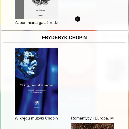
Zapomniana gałąź rodziny Wieniawskich : próba rekonstrukcji
FRYDERYK CHOPIN
W kręgu muzyki Chopina. Materiały z sesji naukowej 21-28 lut
Romantycy i Europa. Marzenia,