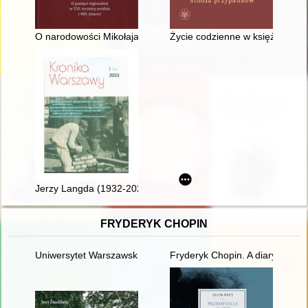
O narodowości Mikołaja Kopernika w pierwszej połowie XIX wie
Życie codzienne w księżycowej 
Jerzy Langda (1932-2022) warszawski fotograf dokumentalist
FRYDERYK CHOPIN
Uniwersytet Warszawski i młody Chopin
Fryderyk Chopin. A diary in im