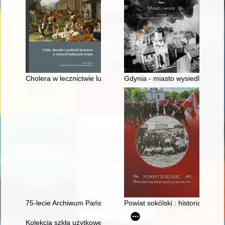
Cholera w lecznictwie ludowym dawnych ziem polskich pod zab
Gdynia - miasto wysiedlone (1
75-lecie Archiwum Państwowego w Gdańsku : 1946-2021
Powiat sokólski : historia i ws
Kolekcja szkła użytkowego Pałacu Schoena Muzeum w Sosnowcu : 