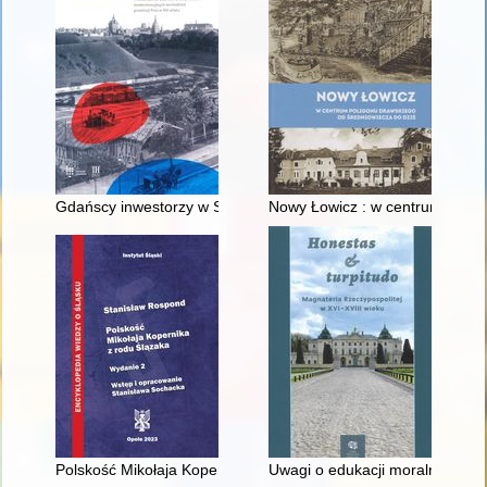
Gdańscy inwestorzy w Sopocie : prestiż finansowy i towarzyski
Nowy Łowicz : w centrum polig
Polskość Mikołaja Kopernika z rodu Ślązaka
Uwagi o edukacji moralnej synó