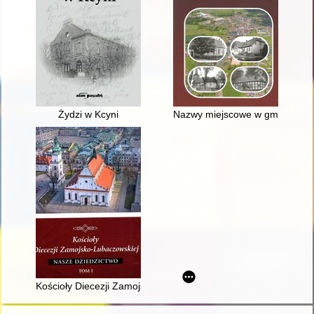
Żydzi w Kcyni
Nazwy miejscowe w gminie Rze
Kościoły Diecezji Zamojsko-Lubaczowskiej : nasze dziedzictwo.