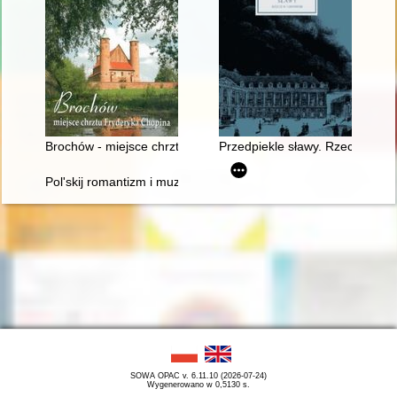
Brochów - miejsce chrztu Fryderyka Chopina
Przedpiekle sławy. Rzecz o Cho
Pol'skij romantizm i muzykal'naja kul'tura L'vova vtoroj polovin
SOWA OPAC v. 6.11.10 (2026-07-24)
Wygenerowano w 0,5130 s.