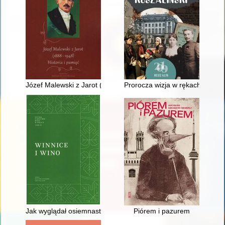
Józef Malewski z Jarot (1888-1948) : historia i pamięć
Prorocza wizja w rękach Artyst
Jak wyglądał osiemnastowieczny święty graal? : wybrane kielic
Piórem i pazurem