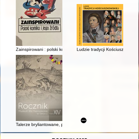
Zainspirowani : polski komiks i jego źródła : katalog do wysta
Ludzie tradycji Kościuszkowskie
Talerze bryliantowane, parawan kitajką powleczony i suknia b