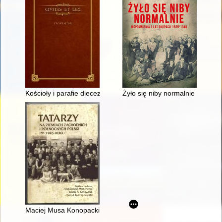
Kościoły i parafie diecezji ełckiej. (Cz. 9)
Żyło się niby normalnie : wspom
Maciej Musa Konopacki - wileński Tatar z Wybrzeża