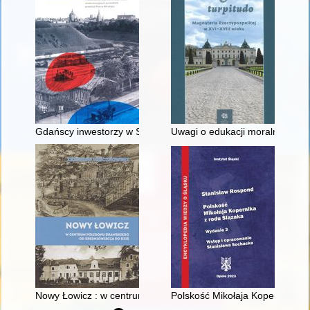
Gdańscy inwestorzy w Sopocie : prestiż finansowy i towarzyski
Uwagi o edukacji moralnej synó
Nowy Łowicz : w centrum poligonu drawskiego od średniowiecz
Polskość Mikołaja Kopernika z 