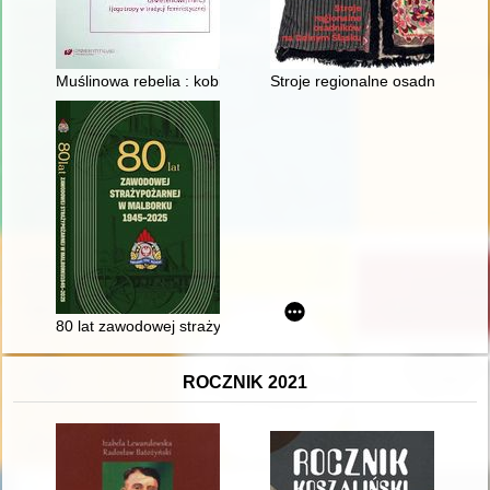
Muślinowa rebelia : kobiecy libertynizm erudycyjny oświeceniowe
Stroje regionalne osadników n
80 lat zawodowej straży pożarnej w Malborku : 1945-2025
ROCZNIK 2021