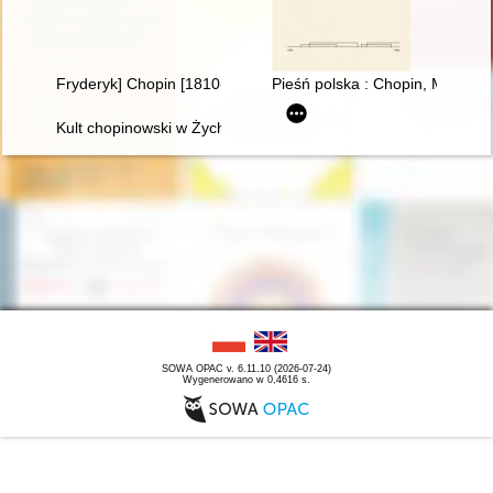
Fryderyk] Chopin [1810-1849]. Życie i droga twórcza
Pieśń polska : Chopin, Moniusz
Kult chopinowski w Żychlinie
SOWA OPAC v. 6.11.10 (2026-07-24)
Wygenerowano w 0,4616 s.