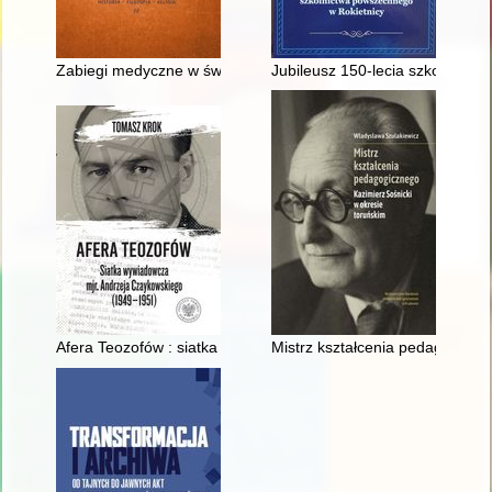
Zabiegi medyczne w świetle arabskiego traktatu Albucasisa 
Jubileusz 150-lecia szkolnictw
Afera Teozofów : siatka wywiadowcza mjr. Andrzeja Czaykows
Mistrz kształcenia pedagogiczn