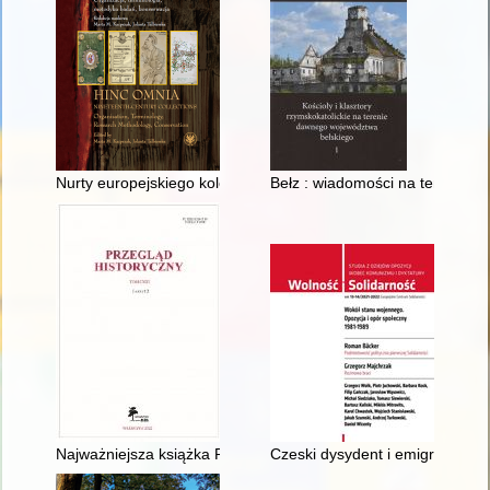
Nurty europejskiego kolekcjonerstwa grafiki w wieku XIX : "casu
Bełz : wiadomości na temat mia
Najważniejsza książka PRL : "Siedem polskich grzechów główny
Czeski dysydent i emigrant Jiří