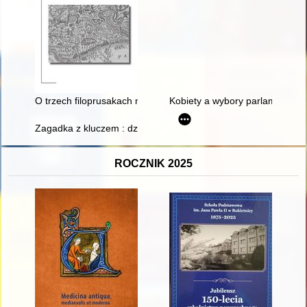
O trzech filoprusakach na Mazurach
Kobiety a wybory parlamentarne
Zagadka z kluczem : dziwny przedmiot z XIX-wiecznych amatorsk
ROCZNIK 2025