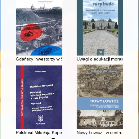
Gdańscy inwestorzy w Sopocie : prestiż finansowy i towarzyski
Uwagi o edukacji moralnej synó
Polskość Mikołaja Kopernika z rodu Ślązaka
Nowy Łowicz : w centrum polig