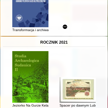
Transformacja i archiwa : od tajnych do jawnych akt komunist
ROCZNIK 2021
Jeziorko Na Gurze Kelay pod Horodzisczem Surpel..." : wsch
Spacer po dawnym Lubinie na p