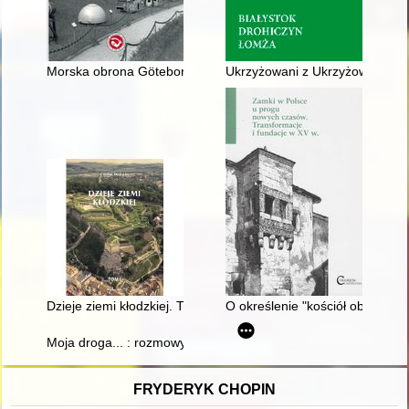
Morska obrona Göteborga : od założenia miasta do Wielkiej Wo
Ukrzyżowani z Ukrzyżowanym : 
Dzieje ziemi kłodzkiej. T. 1
O określenie "kościół obronny" 
Moja droga... : rozmowy Arkadiusza Oleksaka. Cz. 8
FRYDERYK CHOPIN