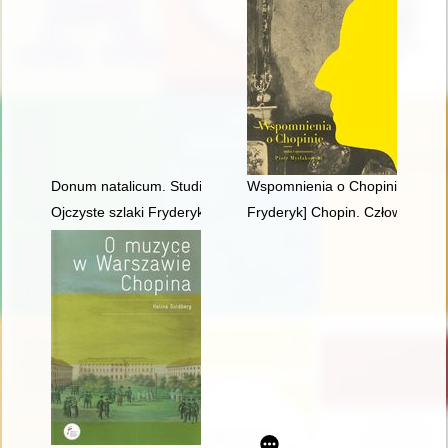
Donum natalicum. Studia Thaddaeo Przybylski octogenario de
Wspomnienia o Chopinie. Cz. 1
Ojczyste szlaki Fryderyka Chopina
Fryderyk] Chopin. Człowiek, dzi