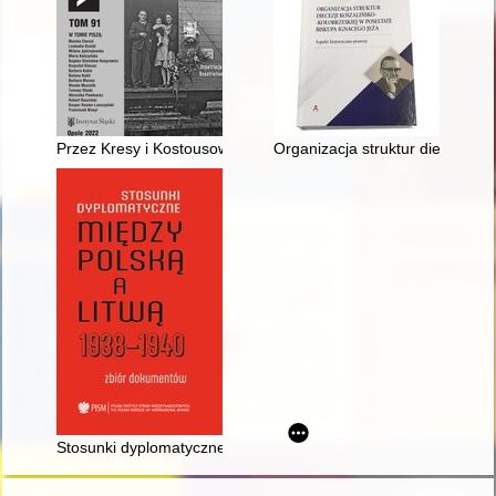
Przez Kresy i Kostousowo, aż po Śląsk... : Teresa Pawłowska
Organizacja struktur diecezji k
Stosunki dyplomatyczne między Polską a Litwą 1938-1940 : z