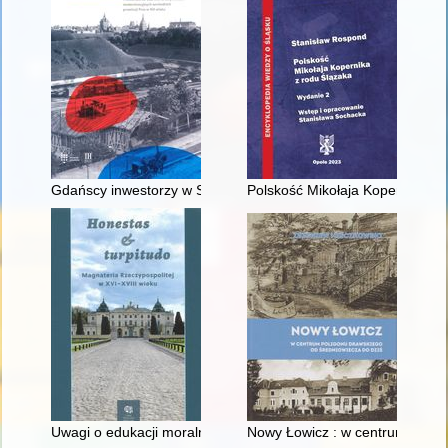
Gdańscy inwestorzy w Sopocie : prestiż finansowy i towarzyski
Polskość Mikołaja Kopernika z 
Uwagi o edukacji moralnej synów szlacheckich w XVI-wiecznej 
Nowy Łowicz : w centrum polig