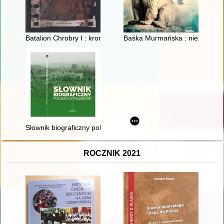
Batalion Chrobry I : kronika : na podstawie powielaczowych kr
Baśka Murmańska : niezwykła n
Słownik biograficzny polskich strażaków. T. 2
ROCZNIK 2021