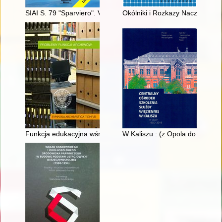
SIAI S. 79 "Sparviero". Vol. 2
Okólniki i Rozkazy Naczelnict
Funkcja edukacyjna wśród społecznych funkcji archiwów
W Kaliszu : (z Opola do Kalisza