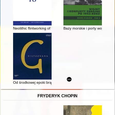
Neolithic flintworking of the Samborzec-Opatów group in Lesse
Bazy morskie i porty wojenne Z
Od środkowej epoki brązu do czasów celtyckich
FRYDERYK CHOPIN