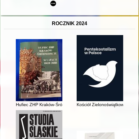
ROCZNIK 2024
Hufiec ZHP Kraków-Śródmieście im. Mikołaja Kopernika w lata
Kościół Zielonoświątkowy w RP