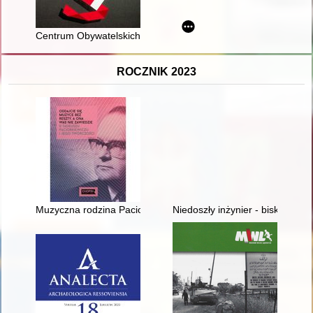
Centrum Obywatelskich Inicjatyw Ustawodawczych "Solidarnośc
ROCZNIK 2023
Muzyczna rodzina Paciorkiewiczów : archiwum Tadeusza Pacio
Niedoszły inżynier - biskup Kl