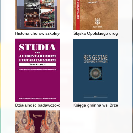
Historia chórów szkolnych na ziemi czempińskiej
Śląska Opolskiego droga do Pol
Działalność badawczo-dokumentacyjna Okręgowej Komisji Badani
Księga gminna wsi Brzezowa (k