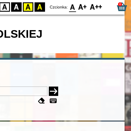
0
D
BW
YB
BY
F0
F1
F2
Czcionka:
OLSKIEJ