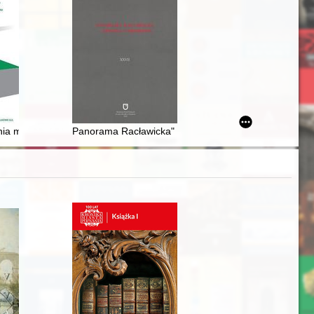
 życia siedlczan w XX wieku oraz ich różnorodności językowej
nia modelu kompetencji humorystycznej nadawcy w "Dworzaninie polsk
Panorama Racławicka" : sprawa narodowa : udział prac