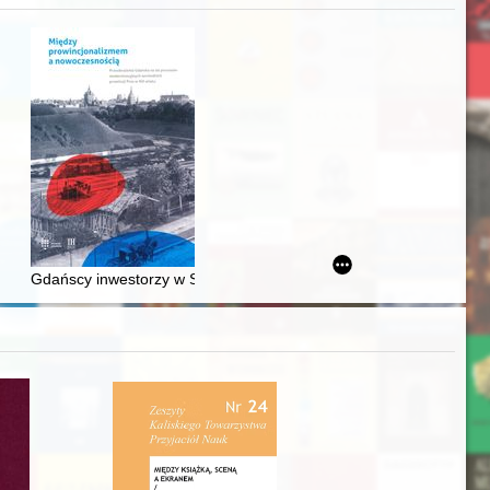
Ślązaka
Gdańscy inwestorzy w Sopocie : prestiż finansowy i towarzyski lo