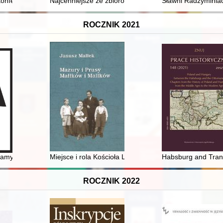
 przestrzeni wieków
onferencję Historyczną "Z dziejów ziemi dobrzyńskiej" w Sąsiecznie, 
Najcenniejsze ze zbiorów Głównej Biblioteki Lekarskiej
Sławni Radzyminiac
ROCZNIK 2021
wszego etapu badań archeologicznych na Westerplatte = Seven looks at W
gramy nagrobne greckich najemników w epoce późnoklasycznej i hellenist
Miejsce i rola Kościoła Luterańskiego w dziejach Prus 
Habsburg and Trans
ROCZNIK 2022