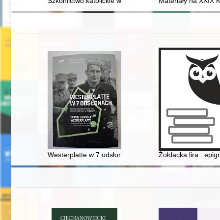
Szkolnictwo katolickie w (archi)diecezji wrocławskiej na
Materiały na XXIX K
Westerplatte w 7 odsłonach : prezentacja zabytków pier
Żołdacka lira : epi