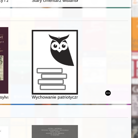
gmina Obrowo w dniu 15 października 2025 r
y i zasłużeni dla Radzymina
Stary cmentarz wiślański. T. 2,
esterplatte : presentation of the findings of the first stage of arche
ycznej (IV-I wiek p.n.e.)
Książęcych
ylvanian aims related to the campaign of the Ottomans against the P
Wychowanie patriotyczne Polaków : przeszłość i teraź