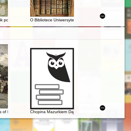
) – przyczynek do dziejów biurokracji budowlanej w Królestwie Polskim
k po wystawie = Arcadia : exhibition guidebook
O Bibliotece Uniwersyteckiej, podróżach, odkryciach
hopina uwikłanej w polską tematykę narodowowyzwoleńczą
ko aspekt historii recepcji
s of Frédéric Chopin
Chopina Mazurkiem Dąbrowskiego urzeczenie