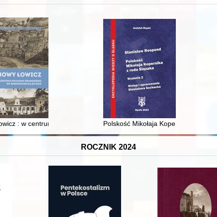
XVI-wiecznej Rzeczypospolitej
wicz : w centrum poligonu drawskiego od średniowiecza do dziś
Polskość Mikołaja Kopernika z rodu 
ROCZNIK 2024