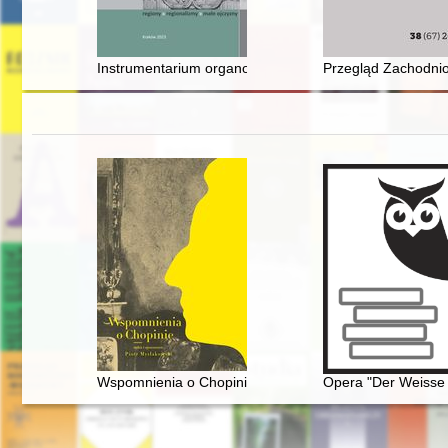
Instrumentarium organowe Filharmonii im. Karola Szy
Przegląd Zachodnio
Wspomnienia o Chopinie. Cz. 1
Opera "Der Weisse 