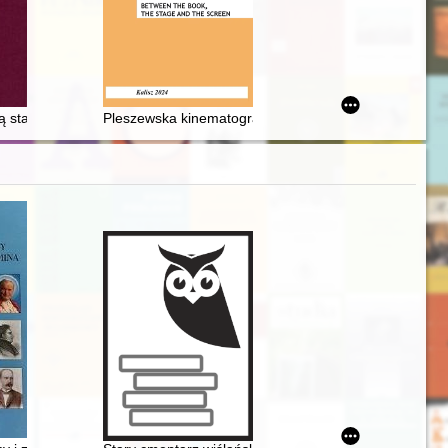
oświątkowa na Śląsku Cieszyńskim 1910-1947
ą starożytnością : David i Friedrich Gilly oraz ich stosunek do średniowi
Pleszewska kinematografia w okresie międzywojenny