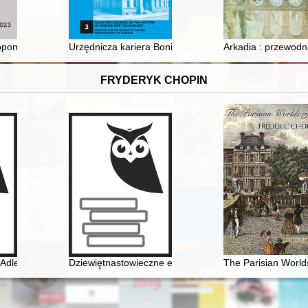
manowskiego w Krakowie. (Cz. 2)
pomorski. T. 38 (2023)
Urzędnicza kariera Bonifacego Witkowskiego (1800–1840
Arkadia : przewodni
FRYDERYK CHOPIN
Adler" Raoula Madera jako przykład transkrypcji muzyki Fryderyka C
Dziewiętnastowieczne edycje dzieł Fryderyka Chopina ja
The Parisian World