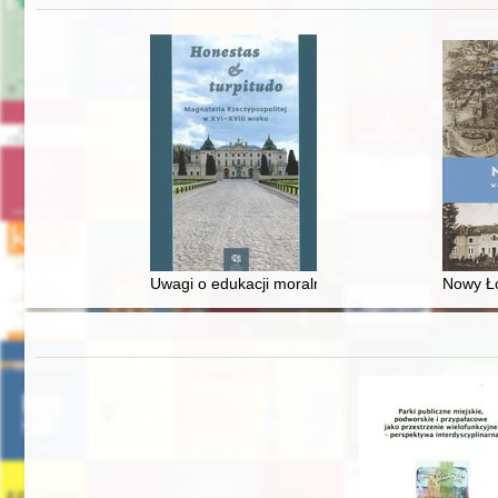
Uwagi o edukacji moralnej synów szlacheckich w 
Nowy Ło