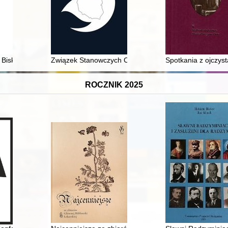
 Biskupi (ulica Biskupia) w Krakowie : świadek minionej i obecnej epoki
Związek Stanowczych Chrześcijan - wspólnota zielon
Spotkania z ojczyst
ROCZNIK 2025